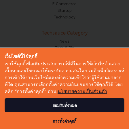
E-Commerce
Startup
Technology
Techsauce Category
News
Tech & Biz
AI
เว็บไซต์นี้ใช้คุกกี้
HealthTech
เราใช้คุกกี้เพื่อเพิ่มประสบการณ์ที่ดีในการใช้เว็บไซต์ แสดง
Exec Insight
เนื้อหาและโฆษณาให้ตรงกับความสนใจ รวมถึงเพื่อวิเคราะห์
Corp Innov
การเข้าใช้งานเว็บไซต์และทำความเข้าใจว่าผู้ใช้งานมาจาก
Saucy Thoughts
ที่ใด คุณสามารถเลือกตั้งค่าความยินยอมการใช้คุกกี้ได้ โดย
Based On
คลิก “การตั้งค่าคุกกี้” อ่าน
นโยบายความเป็นส่วนตัว
Sustainable
Videos
ยอมรับทั้งหมด
Podcast
Startup Guide
0
การตั้งค่าคุกกี้