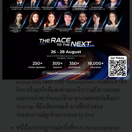
Ramos กล่าวว่า บางทีบริษัทต่างชาติที่เข้าไปทำ
ธุรกิจในจีน เมื่อทำธุรกิจไปสักระยะก็อาจตระหนักว่า
จริงๆ แล้วตลาดเอเชียตะวันออกเฉียงใต้อาจจะ
เหมาะกับพวกเขามากกว่า
Grace Yun Xia กล่าวว่า จีนมีลักษณะเฉพาะคือมีผู้
เล่นรายใหญ่มากๆ อยู่อย่าง Alibaba, Tencent และ
Baidu พวกเขามีความสำคัญในการขับเคลื่อน
ecosystem ในจีน และบริษัทเหล่านี้กำลังก้าวจาก
core product ecosystem ไปสู่ collaborative
ecosystem โดยการสร้าง ecosystem นั้นต้องเข้าซื้อ
กิจการในธุรกิจที่แตกต่างออกไป รวมถึงการลงทุน
และการทำพาร์ทเนอร์ด้วย ทุกแพลตฟอร์มดึงเอา
Startup ที่มีนวัตกรรมเข้ามาเพื่อนำเสนอ
ประสบการณ์ลูกค้าแบบ End-to-End
หนึ่งในปรากฎการณ์หนึ่งที่ทาง Chinaccelerator