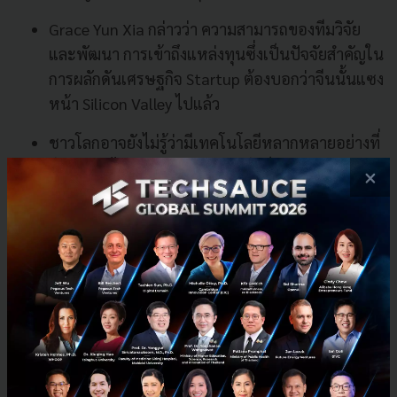
Grace Yun Xia กล่าวว่า ความสามารถของทีมวิจัย
และพัฒนา การเข้าถึงแหล่งทุนซึ่งเป็นปัจจัยสำคัญใน
การผลักดันเศรษฐกิจ Startup ต้องบอกว่าจีนนั้นแซง
หน้า Silicon Valley ไปแล้ว
ชาวโลกอาจยังไม่รู้ว่ามีเทคโนโลยีหลากหลายอย่างที่
จีนพัฒนาได้เอง ประชากรของจีนก็ปรับตัวและ
×
พร้อมใช้เทคโนโลยีที่พัฒนาโดย Startup ได้อย่าง
รวดเร็ว แม้แต่คนอายุเยอะที่นั่นก็ยังมีทักษะในการ
ใช้สมาร์ทโฟนกันแล้ว
ไม่ว่าคุณจะอยู่ในตลาดจีนหรือเอเชียตะวันออกเฉียง
ใต้ก็ตามแต่ ถ้าคุณเป็นบริษัทต่างชาติแล้วหล่ะก็ การ
มี local partner เป็นสิ่งจำเป็น ให้มองหาพาร์ทเนอร์
ที่เพิ่มคุณค่า (add value) ให้กับคุณได้ แต่บางที
ตลาดจีนก็ใช่ว่าจะเหมาะกับชาวต่างชาติ Oscar