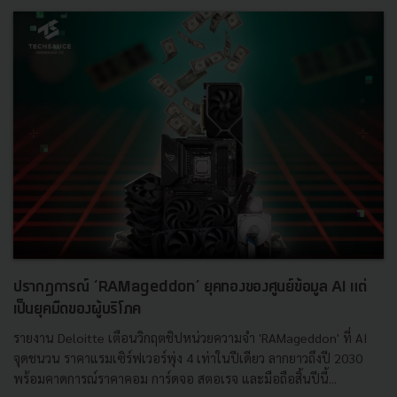
ปรากฏการณ์ ‘RAMageddon’ ยุคทองของศูนย์ข้อมูล AI แต่
เป็นยุคมืดของผู้บริโภค
รายงาน Deloitte เตือนวิกฤตชิปหน่วยความจำ 'RAMageddon' ที่ AI
จุดชนวน ราคาแรมเซิร์ฟเวอร์พุ่ง 4 เท่าในปีเดียว ลากยาวถึงปี 2030
พร้อมคาดการณ์ราคาคอม การ์ดจอ สตอเรจ และมือถือสิ้นปีนี้...