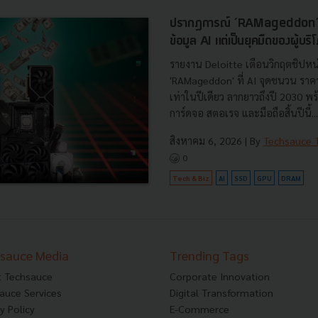
ปรากฏการณ์ ‘RAMageddon’ ย
ข้อมูล AI แต่เป็นยุคมืดของผู้บริ
รายงาน Deloitte เตือนวิกฤตชิปห
'RAMageddon' ที่ AI จุดชนวน ราคาแ
เท่าในปีเดียว ลากยาวถึงปี 2030 
การ์ดจอ สตอเรจ และมือถือสิ้นปีนี้...
สิงหาคม 6, 2026
| By
Techsauce
0
Tech & Biz
AI
SSD
GPU
DRAM
sauce Media
Trending Tags
 Techsauce
Corporate Innovation
auce Services
Digital Transformation
y Policy
E-Commerce