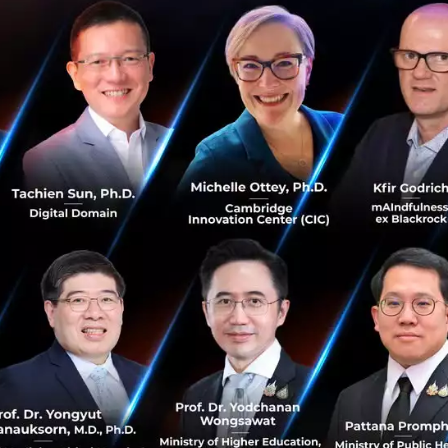
ได้ลองใช้ดู เราจึงจะสังเกตเห็นว่าพวกเขาใช้แอปฯ อย่างไร 
บ ข้อมูลเหล่านี้ช่วยพวกเรามากในการพัฒนาแอปฯ ให้ใช้งานไ
ำไปใช้ได้จริงไหม
รแปลงภาษาเป็นมาเลฯ นะ แต่ดูเหมือนกว่า 95% เขาใช้แอปฯ 
็นว่าตลาดนี้การปรับแต่งเรื่องภาษาดูเหมือนจะไม่จำเป็นเท่าไหร
อย่างต่อเนื่อง
แตกต่างพอสมควร เรื่องของดีลถือว่าสำคัญในตลาดนี้ เราต้องนำ
 เรามีโรงแรมที่เซ็นต์สัญญากับเรามากกว่า 2,000 โรงแรมใน
ู้ใช้เครดิตการ์ดถือว่าน้อยเลยทีเดียว เราเชื่อมต่อกับ Doku ซึ
ะเงิน อาทิ ชำระผ่านบัตร ATM ในการจองโรงแรมแทน