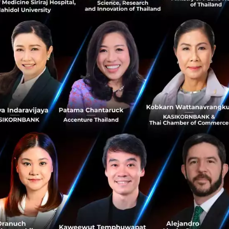
มีคำถามนี้ค้างคาในใจ Hotel Quickly จดทะเบียนใ
ระเทศไทยเป็นออฟฟิศหลักในการดำเนินธุรกิจ
ล้วเขาบอกว่า ก่อนหน้านี้เขาอยู่ Foodpanda มาก่อน และอยู่ใ
นี้พอสมควร ตอนที่เขาเริ่ม HotelQuickly ตัวเขาเองก็ใช้ชีวิตอย
ับการสนับสนุนจาก BOI (Board of Investment) ทำให้เขาสามาร