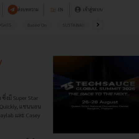
ส่งบทความ
TH
EN
เข้าสู่ระบบ
UGHTS
Based On
SUSTAINABLE
VIDEOS
P
y
ซึ่งมี Super Star
lQuickly, แชนนอน
laylab และ Casey