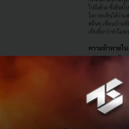
ไปถึงด้วย ซึ่งสิงค
โลก จะเห็นได้ว่าแ
ศอื่นๆ เพื่อนบ้านท
เป็นที่มาว่าทำไมพ
ความท้าทายในแ
แต่ละประเทศมีความ
โรงแรม ระบบชำระเง
กันมาก ขอไล่ทีละ
แน่นอนว่าสิงโปร์ดูเ
สำหรับแอปฯ แอปฯ น
ในขณะที่บ้านเรา (
ต้อง Localize คือป