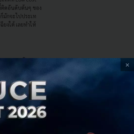
ี่ติดอันดับต้นๆ ของ
้วก็มักจะไปประเท
ฉียงใต้ เลยทำให้
าจะสายการบิน
×
ะประเทศก็แตกต่าง
t-per-install
เรา แน่นอนว่าเรา
อกแอปฯ​ เวอร์ชั่น