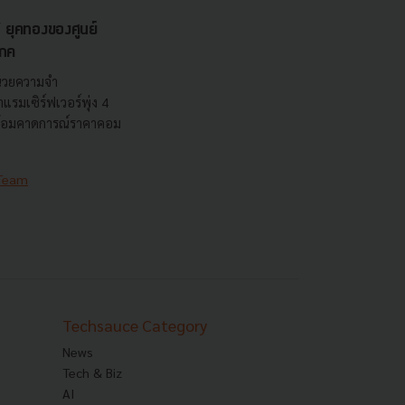
ุคทองของศูนย์
โภค
น่วยความจำ
รมเซิร์ฟเวอร์พุ่ง 4
พร้อมคาดการณ์ราคาคอม
 Team
Techsauce Category
News
Tech & Biz
AI