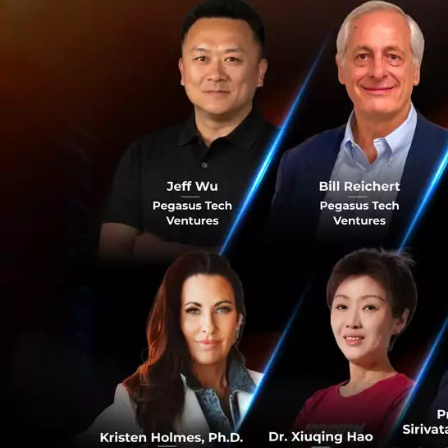
ใหม่ และให้พวกเขา
ท้าทายที่พวกเขาพ
แนวคิดเราสามารถน
มาเลเซีย เราทำกา
อังกฤษ ซึ่งทำให้เห
ตลาดมาเลฯ ก็เติบโต
อินโดนีเซีย มีความ
จะให้เขาจองโรงแรม
สำคัญในตลาดนี้คือผ
อื่นในด้านการชำร