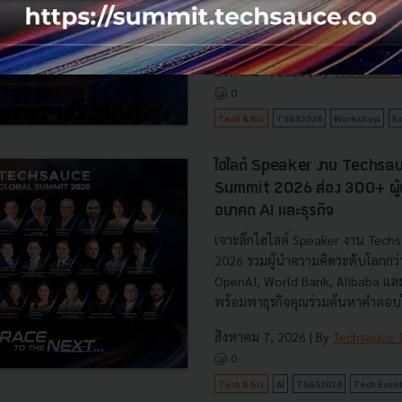
Networking, NFT Treasure Hunt 
Exhibitions และ 10 Stages เปลี่ยน
สิงหาคม 7, 2026
| By
Techsauce
0
Tech & Biz
TSGS2026
Workshop
Ex
ไฮไลต์ Speaker งาน Techsa
Summit 2026 ส่อง 300+ ผู้นำ
อนาคต AI และธุรกิจ
เจาะลึกไฮไลต์ Speaker งาน Tech
2026 รวมผู้นำความคิดระดับโลกกว
OpenAI, World Bank, Alibaba แล
พร้อมพาธุรกิจคุณร่วมค้นหาคำตอบใ
สิงหาคม 7, 2026
| By
Techsauce
0
Tech & Biz
AI
TSGS2026
Tech Even