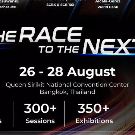
าว่ากันตามตรง ถ้าไม่มี BOI พวกเขาคงไม่ได้อยู่ที่นี่ เพราะการสน
กับที่ฮ่องกงแ ละสิงคโปร์แล้ว เขายอมรับว่าที่นั่นจะโดดเด่นกว่า
และก็เชื่อว่าจะมีข่าวดีขึ้นเรื่อยๆ ที่นี่ และภูมิใจที่ได้ทำธุรกิจ
Guest Post จาก Iris Leung : Director แห่ง Topica
tup
Southeast Asia
southeast asia
้hotelquickly
Topica Founder Institute
No comment
RTICLE
เปิดกิจกรรมไฮไลต์และเวทีหลั
Global Summit 2026 ครบทุกอย่
รวมทุกกิจกรรมไฮไลต์ Techsauce
ตั้งแต่ Business Matching, Meet t