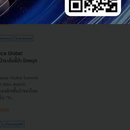
ไปจนถึง 350+
เกม...
 Team
hibition
Side Events
uce Global
ระดับชั้นำ ปักหมุด
sauce Global Summit
่า 300+ คนจาก
ะองค์กรชั้นนำของไทย
น "Th...
 Team
t
นวัตกรรมธุรกิจ