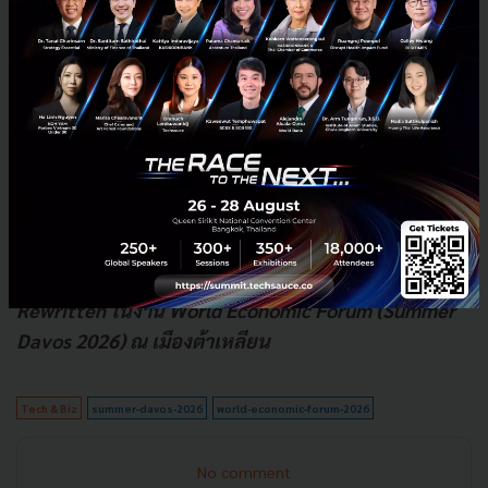
มองข้าม นั่นคือ แรงกระเพื่อมทางสังคมและการเมือง
การเติบโตจาก AI เป็นการเติบโตที่ไม่กระจายตัว คนส่วน
ใหญ่ไม่ได้ประโยชน์จากตลาดหุ้น ซ้ำร้ายกลุ่มคนรุ่นใหม่
และคนทำงานที่มีการศึกษาสูงกำลังรู้สึกถูกคุกคามจากการ
แย่งงาน ความตึงเครียดนี้อาจปะทุขึ้นเป็นการเรียกร้อง
ทางการเมืองให้รัฐออกกฎหมายควบคุม AI ที่เข้มงวด ซึ่ง
จะส่งผลกระทบต่อสภาพแวดล้อมการลงทุนโดยตรง
บทความนี้เรียบเรียงจากเซสชัน Growth Map
Rewritten ในงาน World Economic Forum (Summer
Davos 2026) ณ เมืองต้าเหลียน
Tech & Biz
summer-davos-2026
world-economic-forum-2026
No comment