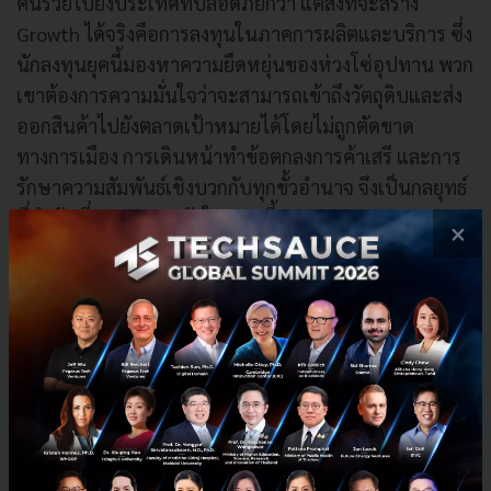
คนรวยไปยังประเทศที่ปลอดภัยกว่า แต่สิ่งที่จะสร้าง
Growth ได้จริงคือการลงทุนในภาคการผลิตและบริการ ซึ่ง
นักลงทุนยุคนี้มองหาความยืดหยุ่นของห่วงโซ่อุปทาน พวก
เขาต้องการความมั่นใจว่าจะสามารถเข้าถึงวัตถุดิบและส่ง
ออกสินค้าไปยังตลาดเป้าหมายได้โดยไม่ถูกตัดขาด
ทางการเมือง การเดินหน้าทำข้อตกลงการค้าเสรี และการ
รักษาความสัมพันธ์เชิงบวกกับทุกขั้วอำนาจ จึงเป็นกลยุทธ์
ที่สำคัญที่สุดของภาครัฐในขณะนี้
×
4. รอยร้าวในประเทศ การต่อต้าน AI และความเหลื่อม
ล้ำ
แม้กระแส AI จะสร้างการเติบโตทางเศรษฐกิจอย่าง
มหาศาล (โดยเฉพาะในตลาดหุ้นสหรัฐฯ) แต่ Leslie
Vinjamuri ได้เตือนถึงจุดบอดที่ภาคธุรกิจและนักลงทุนมัก