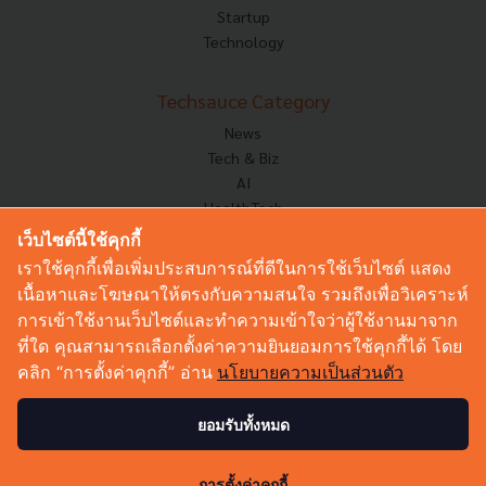
Startup
Technology
Techsauce Category
News
Tech & Biz
AI
HealthTech
Exec Insight
เว็บไซต์นี้ใช้คุกกี้
Corp Innov
เราใช้คุกกี้เพื่อเพิ่มประสบการณ์ที่ดีในการใช้เว็บไซต์ แสดง
Saucy Thoughts
เนื้อหาและโฆษณาให้ตรงกับความสนใจ รวมถึงเพื่อวิเคราะห์
Based On
การเข้าใช้งานเว็บไซต์และทำความเข้าใจว่าผู้ใช้งานมาจาก
Sustainable
ที่ใด คุณสามารถเลือกตั้งค่าความยินยอมการใช้คุกกี้ได้ โดย
Videos
คลิก “การตั้งค่าคุกกี้” อ่าน
นโยบายความเป็นส่วนตัว
Podcast
Startup Guide
ยอมรับทั้งหมด
0
© Copyright 2026 :
Techsauce All rights reserved.
การตั้งค่าคุกกี้