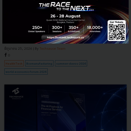
สรุปเทรนด์ Biomanufacturing เศรษฐกิจยุคใหม่ที่จีนครอง
ตลาดโลกกว่า 70%
ทำความรู้จัก Biomanufacturing (การผลิตทางชีวภาพ) การปฏิวัติ
อุตสาหกรรมด้วยจุลินทรีย์และ AI ที่จะมาแทนที่ปิโตรเคมี เจาะลึกเมกะเท
รนด์แห่งอนาคตที่ธุรกิจต้องรู้...
มิถุนายน 25, 2026
| By
Techsauce Team
0
HealthTech
Biomanufacturing
summer-davos-2026
world-economic-forum-2026