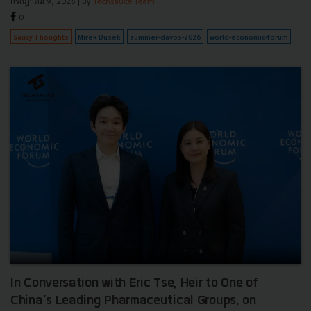
กรกฎาคม 9, 2026
| By
Techsauce Team
0
Saucy Thoughts
Mirek Dusek
summer-davos-2026
world-economic-forum
In Conversation with Eric Tse, Heir to One of
China's Leading Pharmaceutical Groups, on