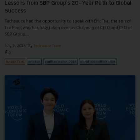
Lessons from SBP Group's 20-Year Path to Global
Success
Techsauce had the opportunity to speak with Eric Tse, the son of
Tse Ping, who has fully taken over as Chairman of CTTQ and CEO of
SBP Group....
July 9, 2026
| By
Techsauce Team
0
HealthTech
eric-tse
summer-davos-2026
world-economic-forum