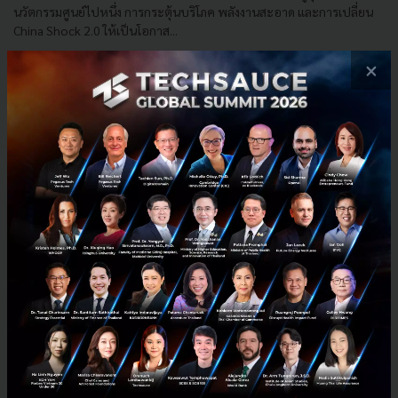
นวัตกรรมศูนย์ไปหนึ่ง การกระตุ้นบริโภค พลังงานสะอาด และการเปลี่ยน
China Shock 2.0 ให้เป็นโอกาส...
มิถุนายน 25, 2026
| By
Techsauce Team
×
0
Tech & Biz
China
Innovation
Geopolitics
Clean Energy