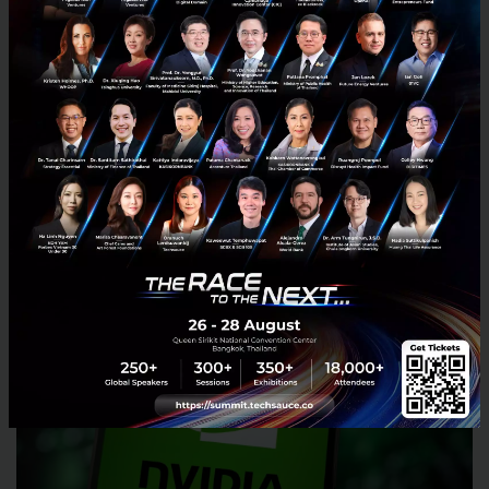
การทดลอง AI ในอุตสาหกรรมต่าง ๆ อีกหลาย 10 เคส
ทั้งหมดนี้คือชิ้นส่วนที่ต่อกันอยู่ใต้ผิวน้ำ ซึ่งช่วยขยับเข็ม
นาฬิกาการครอบครอง ecosystem ของ Nvidia ให้เร็วกว่า
เดิมมาก
แต่จักรวรรดิยังไม่สมบูรณ์ แล้ว NVIDIA ยังขาดอะไรใน
มือ ?