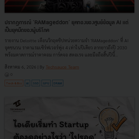
ปรากฏการณ์ ‘RAMageddon’ ยุคทองของศูนย์ข้อมูล AI แต่
เป็นยุคมืดของผู้บริโภค
รายงาน Deloitte เตือนวิกฤตชิปหน่วยความจำ 'RAMageddon' ที่ AI
จุดชนวน ราคาแรมเซิร์ฟเวอร์พุ่ง 4 เท่าในปีเดียว ลากยาวถึงปี 2030
พร้อมคาดการณ์ราคาคอม การ์ดจอ สตอเรจ และมือถือสิ้นปีนี้...
สิงหาคม 6, 2026
| By
Techsauce Team
0
Tech & Biz
AI
SSD
GPU
DRAM