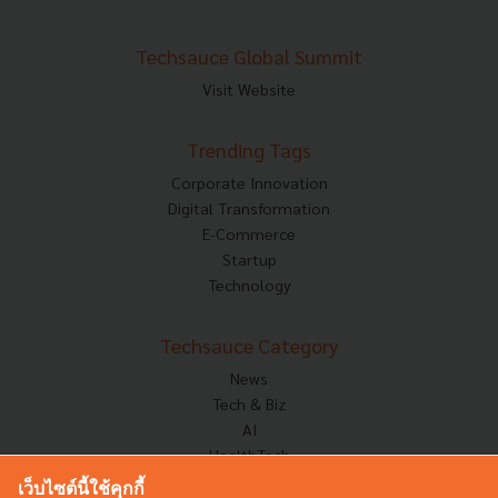
Techsauce Global Summit
Visit Website
Trending Tags
Corporate Innovation
Digital Transformation
E-Commerce
Startup
Technology
Techsauce Category
News
Tech & Biz
AI
HealthTech
Exec Insight
เว็บไซต์นี้ใช้คุกกี้