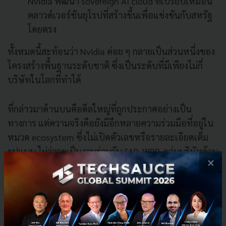
Nvidia พัฒนา sovereign AI cloud ที่เปรียบเหมือน
คลาวด์เวอร์ชันยุโรปที่สร้างขึ้นเพื่อแข่งขันกับสหรัฐ
โดยตรง
ทั้งหมดนี้สะท้อนว่า Nvidia ค่อย ๆ กลายเป็นส่วนหนึ่งของ
โครงสร้างพื้นฐานระดับชาติ ซึ่งเป็นระดับที่มีเพียงไม่กี่
บริษัทในโลกที่ทำได้
ที่กล่าวมาด้านบนคือดีลใหญ่ที่ถูกประกาศอย่างเป็น
ทางการ แต่ความจริงคือยังมีอีกหลายความร่วมมือที่อยู่ใน
หมวด ecosystem ซึ่งไม่เปิดตัวเลขหรือรายละเอียดเต็ม
รูปแบบ ไม่ว่าจะเป็นงานร่วมกับ SAP, WPP, กลุ่มบริษัทด้าน
×
การแพทย์ ไบโอเทค หรือโครงการที่ทำร่วมกับ Palantir
และผู้ให้บริการพลังงานในการเร่งสร้าง data center
รวมถึงการลงทุนเชิงกลยุทธ์ในสตาร์ทอัพด้านเสียง–
มัลติมีเดียอย่าง ElevenLabs และโปรเจ็กต์ที่เกี่ยวข้องกับ