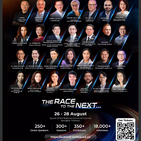
Healthcare สำหรับบุคคลนั้น ได้มีการคิดค้น ออกแบบการ
เก็บข้อมูล การตรวจวัดสุขภาพผ่านการใช้งานโทรศัพท์มือ
ถือ ผ่านการใช้งานแอปพลิเคชัน การสวมใส่อุปกรณ์ อย่าง
เช่น Smart Watch รวมไปถึงการเล่นเกม ซึ่งสิ่งนี้ เรียกว่า
เป็น Digital Biomarkers หรือ การบ่งชี้ดัชนีทางชีวภาพ
แบบดิจิทัล
จากรูปแบบการเข้ารับการรักษาแบบเก่า ที่ผู้ป่วยจะต้องมี
อาการก่อนถึงจะเข้าไปตรวจรักษาที่โรงพยาบาล และกลับ
มารักษาตัวที่บ้าน ก่อนที่จะกลับเข้าโรงพยาบาลเพื่อ
ติดตามอาการ ซึ่งจะทำให้ผู้ป่วยต้องเสียเวลา เสียค่าเดิน
ทาง และเสียค่ารักษาจำนวนมาก ดังนั้น การออกแบบให้ผู้
ป่วยสามารถรับรู้อาการเบื้องต้นผ่านโทรศัพท์มือถือ (บาง
ครั้งอาจจะพบเจออาการที่ไม่คาดคิดมาก่อน) และส่งข้อมูล
เหล่านี้ตรงถึงมือคุณหมอ เพื่อให้ได้รับการรักษาที่ทัน