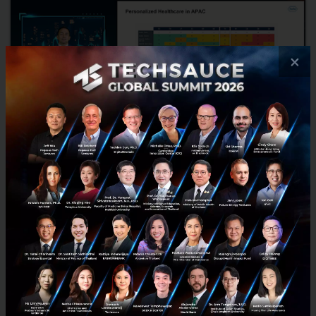
×
จาก Genome สู่ Mobile Phone : นวัตกรรมการดูแลสุขภาพ
แบบเฉพาะบุคคลในอนาคต
สรุป Key Takeaways จากงาน MEGA TECH FORUM 2022 by Techsauce
ในหัวข้อ Personalized Healthcare - From the Genome to the Mobile
Phone กับ Farid Bidgoli, General Manager ของ Roche ประเ...
กุมภาพันธ์ 14, 2022
| By
Techsauce Team
1
Tech & Biz
Roche
Genome
Personalized Healthcare