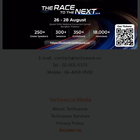
mega-tech-forum-2022-by-techsauce
E-mail :
contact@techsauce.co
Tel : 02-001-5375
Mobile : 06-4658-9500
Techsauce Media
About Techsauce
Techsauce Services
Privacy Policy
ส่งบทความ