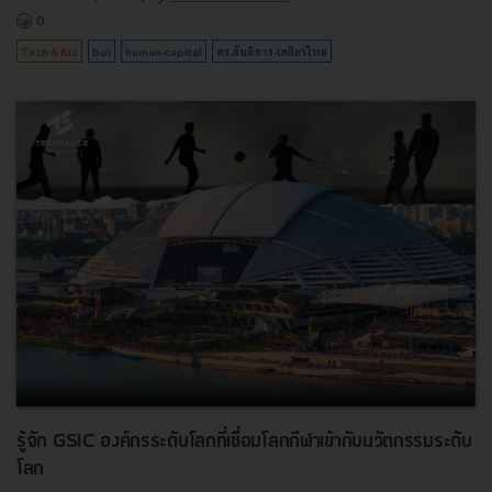
0
Tech & Biz
boi
human-capital
ดร.สันติธาร-เสถียรไทย
รู้จัก GSIC องค์กรระดับโลกที่เชื่อมโลกกีฬาเข้ากับนวัตกรรมระดับ
โลก