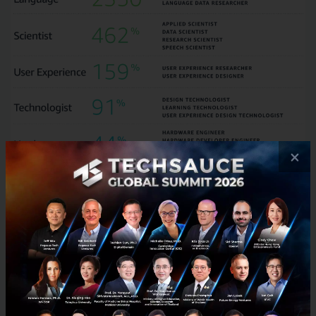
×
ปัจจุบันเราเริ่มเห็นองค์กรใหญ่ในสหรัฐฯ ตั้งสถาบันการ
ศึกษาเพื่ออบรมพนักงาน ในทักษะด้านเทคโนโลยีเองเลย
เพราะมองว่าสถาบันศึกษากว่าจะผลิตบุคลากรออกมา
ป้อนสู่ตลาดนั้น ดูจะไม่ทันกาลเสียแล้ว กว่าจะเรียนจบพวก
เขาไม่ได้แข่งขันกันเองกับมนุษย์ด้วยกันในตลาดแรงงาน
แต่ยังแข่งกับ
AI
ที่เริ่มทำงานแทนมนุษย์ในหลายๆ ส่วน