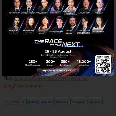
ด้วย อย่างไรก็ตามก็มีคนกังวลว่าบริษัทเหล่านี้จะเข้ามามี
อำนาจเหนือวงการศึกษามากเกินไปไหม และสร้าง
ประโยชน์เพื่อเอื้อให้กับองค์กรตนเอง โดยการตั้งสถาบัน
ศึกษาควรเข้ามาช่วยเฉพาะเรื่องตลาดแรงงานที่ขาดแคลน
ในระยะสั้นเท่านั้น แต่ภาคการศึกษาเองต่างหากที่ต้องรีบ
ปรับตัวและปรับรูปแบบเพื่อป้อนบุคลากรให้ทันด้วย
โมเดลและกระบวนการใหม่ๆ อ่านแล้วก็น่าตกใจ เพราะที่
เรากำลังพูดถึงนี้คือ ระบบการศึกษาในสหรัฐฯ ที่ยังต้อง
ปรับตัว หันมามองบ้านเราแล้วคิดเห็นกันอย่างไรบ้าง
?
ที่มา:
Amazon Career Choice
,
The Amazon
Blog,
FastCompany
Tech & Biz
AI
Amazon
Academy
Robotics
Workforce
Education