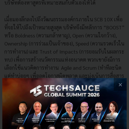
บริษัทต้องหาสูตรที่เหมาะสมกับตัวเองให้ได้
เมื่อมองลึกลงไปถึงวัฒนธรรมองค์กรภายใน SCB 10X เพื่อ
ที่จะให้ไปถึงเป้าหมายสูงสุด บริษัทจึงมีหลักการ “BOOST”
หรือ Boldness (ความกล้าหาญ), Open (ความใจกว้าง),
Ownership (การร่วมเป็นเจ้าของ), Speed (ความรวดเร็วใน
การทำงาน) และ Trust of Impacts (การยอมรับในผลกระ
ทบ) เพื่อการสร้างนวัตกรรมแห่งอนาคต พวกเขายังมีการ
เลือกใช้แนวคิดการทำงาน Agile and Scrum (ทำทีละนิด
แต่ทำบ่อยๆ เพื่อลดโอกาสผิดพลาด และมุ่งเน้นการสื่อสาร
×
เป็นหลัก) ในทุกๆ วันของการทำงาน พวกเขายังต้องมีการ
ประชุมในทุกเช้า เพื่อแลกเปลี่ยนความรู้และประสบการณ์
คุณกวีวุฒิ ยังได้เสริมต่ออีกว่า ผู้ที่ช่วยอำนวยความสะดวก
ในที่ทำงานก็มีความสำคัญ ไม่แพ้บุคคลากรในบริษัท
เพราะพวกเขาคือผู้สร้างบรรยากาศการทำงานให้มีความ
คิดสร้างสรรค์และเอื้อต่อการผลิตชิ้นงานที่มีคุณภาพอีก