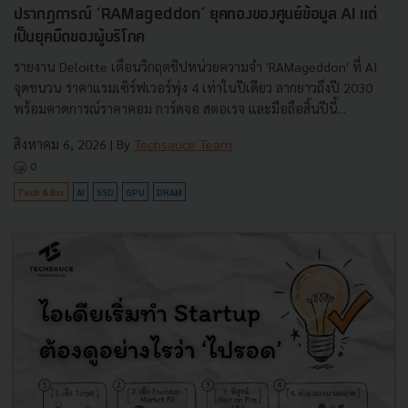
ปรากฏการณ์ ‘RAMageddon’ ยุคทองของศูนย์ข้อมูล AI แต่
เป็นยุคมืดของผู้บริโภค
รายงาน Deloitte เตือนวิกฤตชิปหน่วยความจำ 'RAMageddon' ที่ AI
จุดชนวน ราคาแรมเซิร์ฟเวอร์พุ่ง 4 เท่าในปีเดียว ลากยาวถึงปี 2030
พร้อมคาดการณ์ราคาคอม การ์ดจอ สตอเรจ และมือถือสิ้นปีนี้...
สิงหาคม 6, 2026
| By
Techsauce Team
0
Tech & Biz
AI
SSD
GPU
DRAM