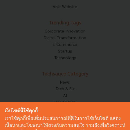
Visit Website
Trending Tags
Corporate Innovation
Digital Transformation
E-Commerce
Startup
Technology
Techsauce Category
News
Tech & Biz
AI
HealthTech
Exec Insight
เว็บไซต์นี้ใช้คุกกี้
Corp Innov
เราใช้คุกกี้เพื่อเพิ่มประสบการณ์ที่ดีในการใช้เว็บไซต์ แสดง
Saucy Thoughts
เนื้อหาและโฆษณาให้ตรงกับความสนใจ รวมถึงเพื่อวิเคราะห์
Based On