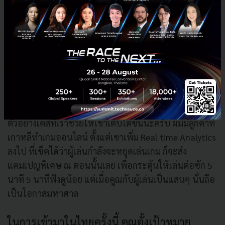
Compute Service เราก็ต้องบอกว่า ไม่ใช่ทุกๆ งานจะ
เหมาะกับเรื่องนี้ อย่างความต้องการด้าน Database หรือ
Mail server แต่ก็จะมีเคสบางเคสที่ถ้าใช้งานแล้ว จะช่วย
ประหยัดค่าใช้จ่ายมหาศาล มีลูกค้ามาหาผม บอกว่า
ต้องการลดค่าใช้จ่าย ซึ่งการใช้ Lambda Serverless ก็ช่วย
เพราะคุณสามารถ re-architect ไม่ต้องรันบน server ก็ได้
ลูกค้าก็บอกว่าต้องปรับตัวเยอะเลย ซึ่งนั่นก็เป็นความ
ท้าทายของเราที่ต้องสอนให้เขาปรับตัวเพื่อสิ่งที่ดีกว่า ยก
ตัวอย่างเคสที่เราช่วยให้เขาเติบโตขึ้นนะครับ ผมมีลูกค้าที่
เกาหลีทำเกมออนไลน์ ตั้งแต่เขาเพิ่ม Real time Analytics
ลงไป ที่เช็คได้ว่าผู้เล่นกำลังจะหยุดเล่นเกม ก็จะส่ง
แคมเปญพิเศษ ณ ตอนนั้นเลย เพื่อกระตุ้นให้เล่นต่อซัก 5
นาที 5 นาทีฟังดูน้อย แต่เมื่อคูณกับผู้เล่นเป็นแสนๆ นั่นถือ
เป็นโอกาสมหาศาล
ในการเข้ามาในไทยครั้งนี้ คุณตั้งเป้าหมาย