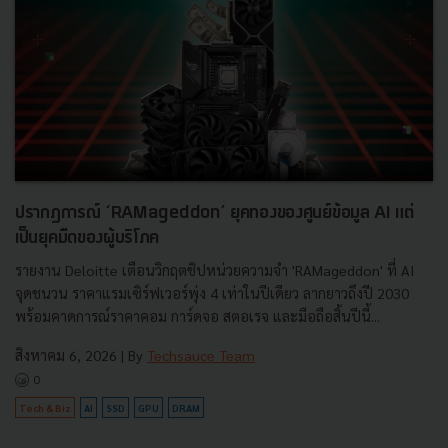
ปรากฏการณ์ ‘RAMageddon’ ยุคทองของศูนย์ข้อมูล AI แต่
เป็นยุคมืดของผู้บริโภค
รายงาน Deloitte เตือนวิกฤตชิปหน่วยความจำ 'RAMageddon' ที่ AI
จุดชนวน ราคาแรมเซิร์ฟเวอร์พุ่ง 4 เท่าในปีเดียว ลากยาวถึงปี 2030
พร้อมคาดการณ์ราคาคอม การ์ดจอ สตอเรจ และมือถือสิ้นปีนี้...
สิงหาคม 6, 2026
| By
Techsauce Team
0
Tech & Biz
AI
SSD
GPU
DRAM