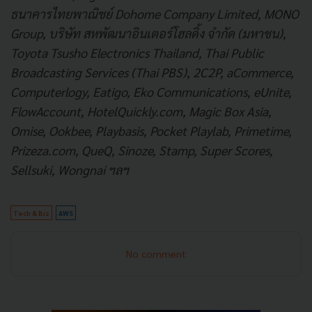
ธนาคารไทยพาณิชย์ Dohome Company Limited, MONO
Group, บริษัท สหพัฒนาอินเตอร์โฮลดิ้ง จำกัด (มหาชน),
Toyota Tsusho Electr
on
ics Thailand, Thai Public
Broadcasting Services (Thai PBS)
,
2C2P, aCommerce,
Computerlogy, Eatigo, Eko Communications, eUnite,
FlowAccount, HotelQuickly.com, Magic Box Asia,
Omise, Ookbee, Playbasis, Pocket Playlab, Primetime,
Prizeza.com, QueQ, Sinoze, Stamp, Super Scores,
Sellsuki, Wongnai ฯลฯ
Tech & Biz
AWS
No comment