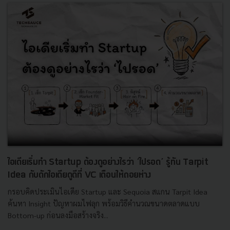
ไอเดียเริ่มทำ Startup ต้องดูอย่างไรว่า ‘ไปรอด’ รู้ทัน Tarpit
Idea กับดักไอเดียดูดีที่ VC เตือนให้ถอยห่าง
กรอบคิดประเมินไอเดีย Startup และ Sequoia สแกน Tarpit Idea
ค้นหา Insight ปัญหาผมไฟลุก พร้อมวิธีคำนวณขนาดตลาดแบบ
Bottom-up ก่อนลงมือสร้างจริง...