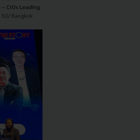
 – CIOs Leading
รม SO/ Bangkok