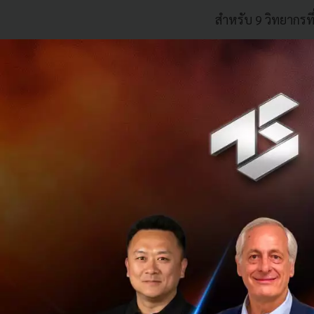
สำหรับ 9 วิทยากรท
ดร.พิพัฒน์ 
หัวข้อ : Tech
คุณสมคิด จิร
แอปเป๋าตังแ
หัวข้อ : The 
คุณกวีวุฒิ เต
หัวข้อ : Har
Innovation
คุณปริชญ์ รั
หัวข้อ : The 