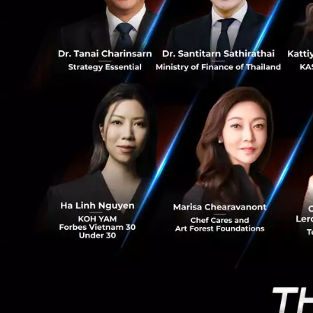
54
1. ดร.พิพัฒน์ ย
กล่าวในหัวข้อ 
to Net Positi