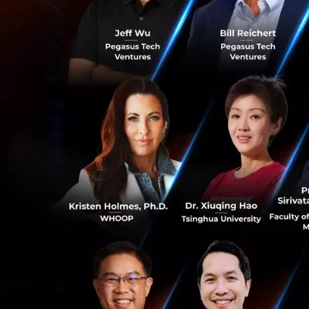
ดร.เอื้อมพร
หัวข้อ : Real
ดร.ทัดพงศ์ 
หัวข้อ : AI E
ดร.พิเชษฐ ฤ
หัวข้อ :
Human
คุณจิรายุส ท
หัวข้อ : AI a
0
คุณปิยธิดา ต
หัวข้อ : Gene