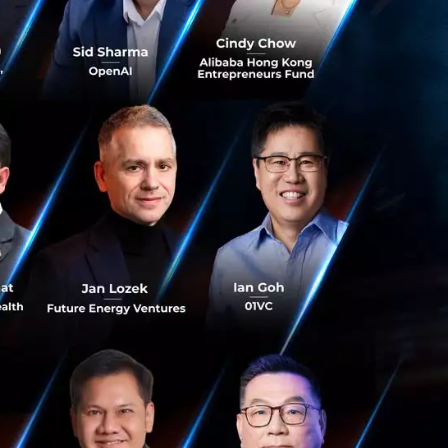
ัด
ย
ทย)