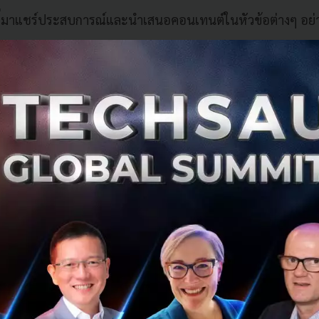
ี่มาแชร์ประสบการณ์และนำเสนอคอนเทนต์ในหัวข้อต่างๆ อย่างเข
ยอดพฤติการ
ประธานสถาบันไทยพัฒน์
nology: The twin factor of sustainability, from Net Profit 
านันตรัตน์
ที่ปรึกษากรรมการผู้จัดการใหญ่ธนาคารกรุงไทย และ
ละ K-Plus
next chapter of the digital transformation for Thailand
็มภูวภัทร
Head of R&D Innovation Lab จาก SCBX
nessing AI for Thailand: SCBX’s Typhoon LLM and the Futur
งสิมานนท์
ผู้ร่วมก่อตั้ง บริษัท ลูลู่ เทคโนโลยี จำกัด
Real used cases of AI in Business