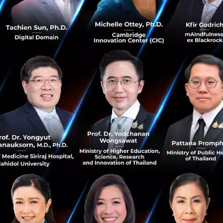
 ปัญญาใส
ประธานเจ้าหน้าที่บริหาร บริษัท แปซิฟิกไพพ์ จำก
 used case: ESG in Action
พงศ์ถาวรกมล Managing Director KBTG
conomy by AI Ecosystem, AI from one to millions
กษ์ปรีชา ประธานเจ้าหน้าที่บริหารบริษัท LINE ประเทศไท
ized AI: AI adaptation for everyday life
รัพย์ศรีโสภา ผู้ก่อตั้งและประธานบริษัท บิทคับ แคปปิตอล
nd Sustainability Solution
ันตระกูล กรรมการผู้จัดการบริษัท เทรนด์ ไมโคร (ประเทศไ
rative AI: Cyberworld with Double Edge