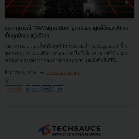
ปรากฏการณ์ ‘RAMageddon’ ยุคทองของศูนย์ข้อมูล AI แต่
เป็นยุคมืดของผู้บริโภค
รายงาน Deloitte เตือนวิกฤตชิปหน่วยความจำ 'RAMageddon' ที่ AI
จุดชนวน ราคาแรมเซิร์ฟเวอร์พุ่ง 4 เท่าในปีเดียว ลากยาวถึงปี 2030
พร้อมคาดการณ์ราคาคอม การ์ดจอ สตอเรจ และมือถือสิ้นปีนี้...
สิงหาคม 6, 2026
| By
Techsauce Team
0
Tech & Biz
AI
SSD
GPU
DRAM