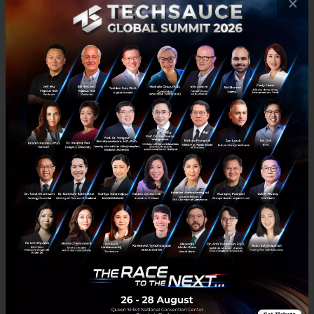
×
คุณพงศ์โภคา พุทธิแพทย์ Vice President and Manager, Global
Payment Services Department ธนาคารกรุงเทพ
คุณ Carl กล่าวเสริมเรื่องความท้าทายในภาพรวมของ
ประเทศไทยว่า ธนาคารในประเทศไทยถือเป็นผู้นำด้าน
การนำเทคโนโลยี Blockchain มาใช้ ยกตัวอย่างการใช้
Blockchain ใน Trade Finance ของธนาคารกรุงเทพ และ
โครงการต่างๆ ของธนาคารแห่งประเทศไทย แต่ทั้งนี้ สิ่ง
สำคัญไม่ใช่การคำนึงถึงความก้าวหน้าของเทคโนโลยี
เท่านั้น แต่ยังต้องคำนึงถึงผลกระทบจาก “มาตรการ” ซึ่ง
หากมีการกำหนดเทคโนโลยีขับเคลื่อนไปในทิศทางใด ก็
ควรปรับมาตรการให้สอดคล้องกับทิศทางนั้น เพื่อ
สนับสนุนทั้งภาคธุรกิจ และตอบโจทย์ผู้บริโภค
คุณพงศ์โภคา กล่าวปิดท้ายว่า ธนาคารกรุงเทพมีความ
พยายามที่จะพิสูจน์ความเป็นไปได้ของแนวคิด หรือ Proof