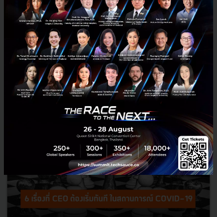
บนรถบัส ที่เกิดขึ้นจริงในเมืองหูหนาน
COVID Tracker อ้างอิงจาก SCMP กับภาพจำลอง ตัวอย่างการติดเชื้อบนรถ
บัส ที่เกิดขึ้นจริงในเมืองหูหนาน โดยเป้าหมายต้องการรณรงค์ให้คนอยู่บ้าน
ลดการแพร่กระจายของเชื้อ COVID-19 ซึ่งอาจส่งผ...
มีนาคม 23, 2020
| By
Techsauce Team
134
News
Thai Fight Covid
covid-19
thai-fight-covid