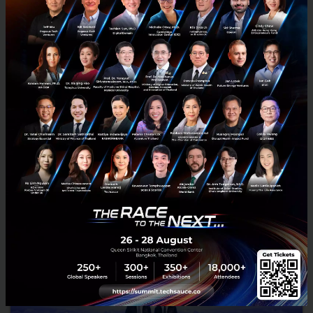
เมืองไทยประกันชีวิต จัดงาน “75 ปี เมืองไทยประกันชีวิต 75 ปี
ของคนทัพหน้า” ปลุกสุดยอดพลัง Do It Now แก่ทุกช่องทางการ
ขายอย่างยิ่งใหญ่ ประกาศเดินหน้าสร้าง Longevity
Ecosystem ยกระดับคุณภาพชีวิตคนไทยอย่างยั่งยืน
เมืองไทยประกันชีวิต จัดงาน “75 ปี เมืองไทยประกันชีวิต 75 ปี ของคนทัพ
หน้า” ปลุกสุดยอดพลัง Do It Now แก่ทุกช่องทางการขายอย่างยิ่งใหญ่
พร้อมเดินหน้าพัฒนาผลิตภัณฑ์ บริการ และเครือข่ายพ...
สิงหาคม 4, 2026
| By
Techsauce Team
0
News
MTL
สาระ-ล่ำซำ
เมืองไทยประกันชีวิต