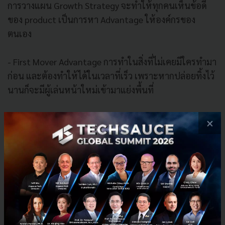
การวางแผน Growth Strategy จะทำให้ทุกคนเห็นข้อดี
ของ product เป็นการหา Advantage ให้องค์กรของ
ตนเอง
- First Mover Advantage การทำในสิ่งที่ไม่เคยมีใครทำมา
ก่อน และต้องทำให้ได้ในเวลาที่เร็ว เพราะหากปล่อยทิ้งไว้
นานก็จะมีผู้เล่นหน้าใหม่เข้ามาแย่งพื้นที่
- Uniqueness การมีเอกลักษณ์จะไม่เหมือนกับการสร้าง
×
ความแตกต่าง เพราะการมีเอกลักษณ์ คือเรานึกถึงคู่แข่ง
แล้วจะไม่เจอใครที่ทำเหมือนอย่างเรา Uniqueness จะ
ทำให้เราโดดเด่นออกมา ตามแนวคิด "Don’t compete to
be better, compete to be unique." เพราะธุรกิจที่กำไรดี
ที่สุดในโลกคือ ธุรกิจที่ไม่มีคู่แข่ง ซึ่งจะทำให้ได้ Market
Share สูง พร้อมกับได้ Profitability