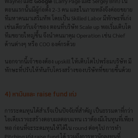
Wayne) และ
Google
(Larry Page และ Sergey Brin) ใน
ตอนแรกนั้นมีผู้ก่อตั้ง 2-3 คน และในภายหลังจึงค่อยขยาย
ทีมหาคนมาเสริมทัพ โดยเป็น Skilled Labor มีทักษะที่เก่ง
เช่นเดียวกับเจ้าของ ตอนที่บริษัท Scale up พอเริ่มเติบโต
ทีมขยายใหญ่ขึ้น จึงนำคนมาคุม Operation เช่น Chief
ด้านต่างๆ หรือ COO องค์กรด้วย
นอกจากนี้เจ้าของต้อง upskill ให้เติบโตไปพร้อมบริษัท มี
ทักษะที่ปรับให้ทันกับโครงสร้างของบริษัทที่ขยายขึ้นด้วย
4) หาเงินและ raise fund เก่ง
การระดมทุนได้สำเร็จเป็นปัจจัยที่สำคัญ เป็นธรรมดาที่กว่า
ไอเดียเราจะสร้างตอบผลตอบแทน เราต้องมีเงินทุนที่เพียง
พอ ก่อนที่จะระดมทุนให้ได้ใน round ต่อๆไป การทำ
Pitching เก่ง raise fund ได้ รวมถึงการหานักลงทุนที่