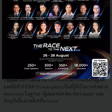
- Influencer เราอยู่ในยุค Attention Economy หรือ ธุรกิจ
ที่ต้องแย่งชิงความสนใจ เราจึงต้องมี Influencer เพราะต่อ
ให้ product ดี แต่ถ้าไม่มีใครให้ความสนใจก็จะไปต่อได้
ยาก และเราต้องเปรียบเป็น Evangelist เผยแพร่ลัทธิให้
คนทั่วไปได้รับรู้
ตัวอย่าง
• Techsauce
ในหัวข้อนี้ดร.ธนัยได้ให้ความอนุเคราะห์ ยก
ตัวอย่างถึงกรณีว่าถ้านึกถึงผู้ให้ความรู้ด้านเทคโนโลยีใน
เชิงธุรกิจ ทุกคนจะนึกถึง Techsauce ก่อนเสมอ
• Apple
และ
Canva
ที่มี Guy Kawasaki เป็นเสมือนผู้เผย
แพร่ลัทธิ ทำให้คำว่า evangelist เป็นที่รู้จักในการทำตลาด
Macintosh ในฐานะ "ผู้เผยแพร่ศาสนาของ Apple" และ
ปัจจุบันที่แอปพลิเคชั่น Canva