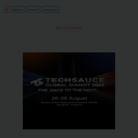
AI
Mythos
Fable 5
anthropic
No comment