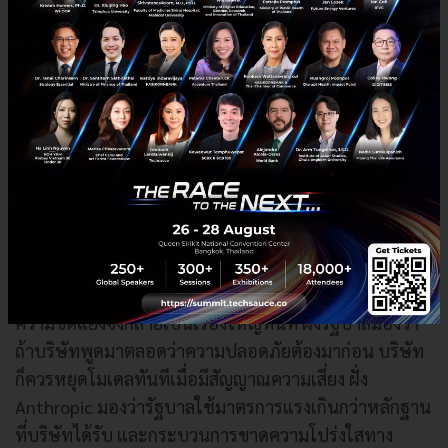
บริษัทที่ชูความปลอดภัย
ความย้อนแย้งของกรณี Anthropic คือบริษัทนี้สร้าง
แบรนด์ของตัวเองจากแนวคิดความปลอดภัยด้าน AI มา
โดยตลอด Anthropic มักถูกมองว่าเป็นหนึ่งในบริษัทที่พูด
เรื่องความเสี่ยงของ AI ชัดที่สุด สนับสนุนให้รัฐเข้ามามี
บทบาทกำกับ และเคยเรียกร้องให้มีกรอบควบคุมโมเดล
ขั้นสูงอย่างจริงจัง
เมื่อทำเนียบขาวใช้มาตรการที่เข้มมากกับ Anthropic เอง
ความขัดแย้งจึงกลายเป็นเรื่องใหญ่ทันที ฝั่งรัฐบาลมองว่า
ถ้าบริษัทพูดมาตลอดว่าความปลอดภัยต้องมาก่อน บริษัท
ก็ควรหยุดโมเดลทันทีเมื่อมีสัญญาณความเสี่ยง ฝั่ง
Anthropic มองว่ารัฐบาลใช้มาตรการแรงเกินกว่าหลักฐาน
ที่บริษัทได้รับ และกระบวนการขาดความโปร่งใสทาง