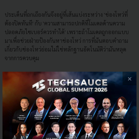
ประเด็นที่ถกเถียงกันจึงอยู่ที่เส้นแบ่งระหว่าง 'ช่องโหว่ที่
ต้องปิดทันที' กับ 'ความสามารถปกติที่โมเดลด้านความ
ปลอดภัยไซเบอร์ควรทำได้' เพราะถ้าโมเดลถูกออกแบบ
มาเพื่อช่วยฝ่ายป้องกันหาช่องโหว่ การที่มันตอบคำถาม
เกี่ยวกับช่องโหว่ย่อมไม่ใช่หลักฐานอัตโนมัติว่ามันหลุด
จากการควบคุม
คุณ Katie Moussouris CEO ของ Luta Security ให้ความ
×
เห็นกับ Axios ว่าการตอบคำถามที่ฝ่ายป้องกันใช้ตรวจหา
ช่องโหว่ เป็นความสามารถที่โมเดลควรมีเพื่อช่วยยกระดับ
การป้องกันไซเบอร์ในวงกว้าง ความเห็นนี้สะท้อนปัญหา
ใหญ่ของ AI ด้าน Cybersecurity ว่า เส้นแบ่งระหว่าง
เครื่องมือป้องกันกับเครื่องมือโจมตีบางมาก และขึ้นอยู่กับ
บริบทการใช้งานมากพอ ๆ กับตัวความสามารถของโมเดล