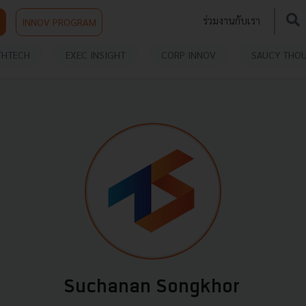
ร่วมงานกับเรา
INNOV PROGRAM
THTECH
EXEC INSIGHT
CORP INNOV
SAUCY THO
Suchanan Songkhor