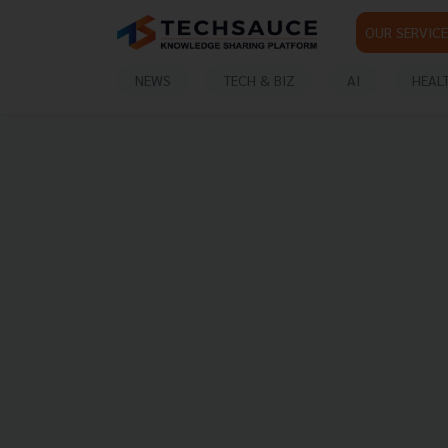
OUR SERVICE
NEWS
TECH & BIZ
AI
HEAL