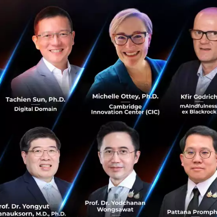
Hyundai ลงทุนใน Grab เพ
ก่อนหน้านี้เมื่อช่วงเดือนมกราคมที
ยุทธ์กับผู้ให้บริการเรียกรถผ่านแอป
ลงทุน ...
พฤศจิกายน 8, 2018
| By
Techsau
49
News
Grab
Hyundai
Investment