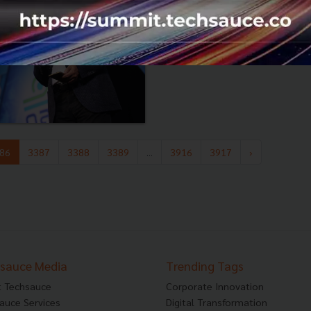
พฤศจิกายน 7, 2018
| By
Techsau
0
News
FinTech
FinTech Challenge
86
3387
3388
3389
...
3916
3917
›
sauce Media
Trending Tags
 Techsauce
Corporate Innovation
auce Services
Digital Transformation