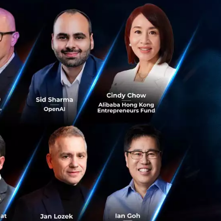
ิ่มอีก 250 ล้านดอลลาร์สหรัฐฯ
่ผ่านมา Hyundai ผู้ผลิตรถยนต์จากเกาหลีใต้ ลงทุนเชิงกล
พลิเคชัน (Ride-hailing) อย่าง Grab โดย Hyundai ให้เงิน
ce Team