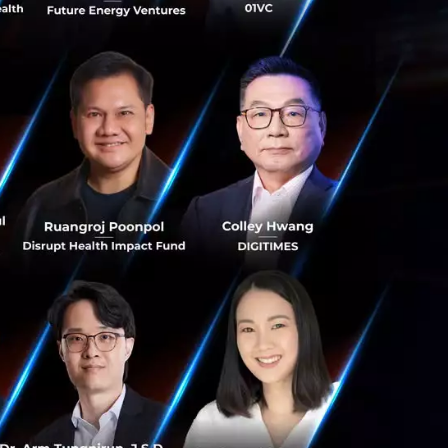
 'Photomath' รับเงินระดมทุน 6 ล้าน
มการให้อัตโนมัติอย่าง Photomath ระดมทุนได้ 6
 Capital และ Learn Capital โดยตอนนี้แอปดังกล่าวก็
ce Team
nt
Mobile Application
ating ครั้งแรกในภูมิภาคเอเชียที่