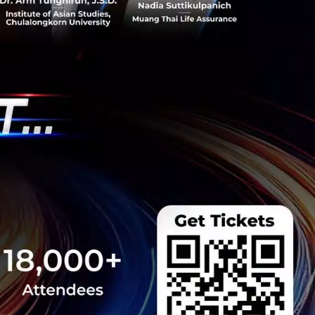
มที่ผ่านมา Facebook ประกาศเปิดตัวฟีเจอร์ Facebook
นก็เริ่มมีข่าวการทดสอบฟีเจอร์ดังกล่าวเป็นการภายใน
ce Team
Dating
Mobile Application
ค เฟ้น 12 FinTech Startup หน้าใหม่เข้า
กวด “FinTech Challenge 2018 : The
พย์และตลาดหลักทรัพย์ (ก.ล.ต.) ร่วมกับสมาคมฟินเทค
 Startup เข้าสู่การแข่งขันรอบชิงชนะเลิศ “FinTech