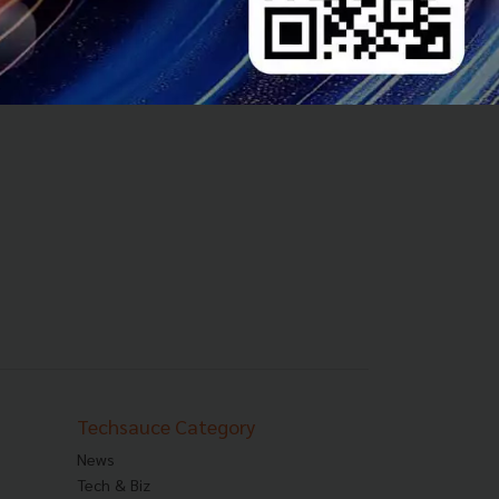
ce Team
Techsauce Category
News
Tech & Biz