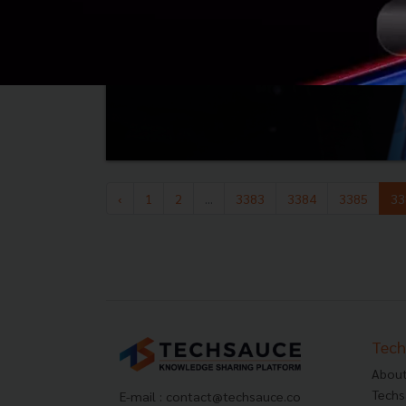
‹
1
2
...
3383
3384
3385
33
Tech
About
Techs
E-mail :
contact@techsauce.co