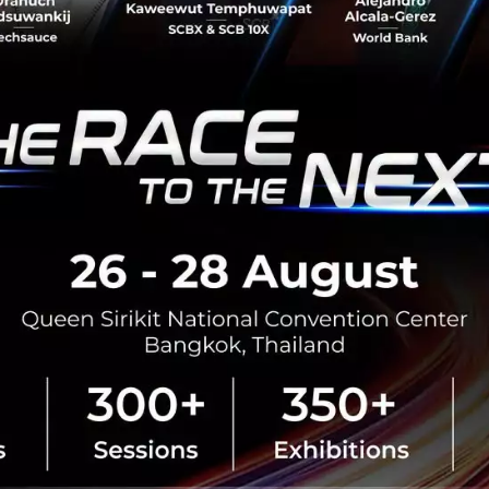
ประเทศไทย
ก่อนหน้านี้ในช่วงต้นเดือนสิงหาค
Dating ในงาน F8 หลังจากนั้นไม่นา
และก็ได้เปิดตัวฟี...
พฤศจิกายน 7, 2018
| By
Techsau
577
News
dating
Facebook
Facebook 
ก.ล.ต. จับมือสมาคมฟินเท
ชิงชนะเลิศ โครงการประ
Discovery”
สำนักงานคณะกรรมการกำกับหลักทรั
ประเทศไทย คัดเฟ้น 12 ทีม FinTech
Challenge 2018 : The ...