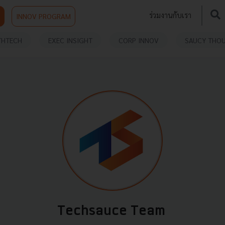
ร่วมงานกับเรา
INNOV PROGRAM
THTECH
EXEC INSIGHT
CORP INNOV
SAUCY THO
Techsauce Team