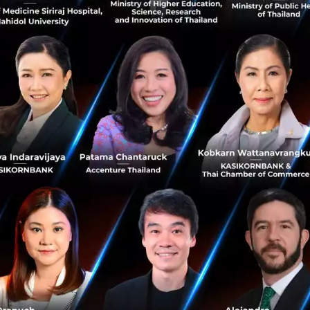
แอปถ่ายรูปแก้สมการอย่าง
ดอลลาร์สหรัฐฯ
แอปสแกนตัวเลขจากกระดาษแล้วแก้ส
ล้านดอลลาร์สหรัฐฯ จาก Goodwater
มียอดดาวน์โหลดมากกว่า 100...
พฤศจิกายน 8, 2018
| By
Techsau
88
News
Startup
Photomath
Investme
Facebook เปิดตัวฟีเจอร์ D