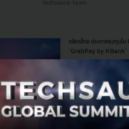
techsauce-team
กสิกรไทย ประกาศลงทุนใน 
‘GrabPay by KBank’
เตรียมเปิดตัว ‘GrabPay by KBank
เงินต่างๆ ที่จะช่วยให้การใช้บริการ G
พฤศจิกายน 8, 2018
| By
Techsau
3.6k
News
Grab
KBank
Wallet
FinTech