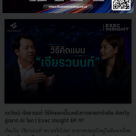
TS Video
Exec Insight
WEF
DEFA
WEFJapan
exec-insight
กรวัฒน์ เจียรวนนท์ วิธีคิดและเบื้องหลังการพาสตาร์ทอัพ Amity
สู่ตลาด AI โลก | Exec Insight EP.97
เกิดเป็น "เจียรวนนท์" สบายจริงไหม? ทายาทตระกูลใหญ่ไม่ต้องเหนื่อย