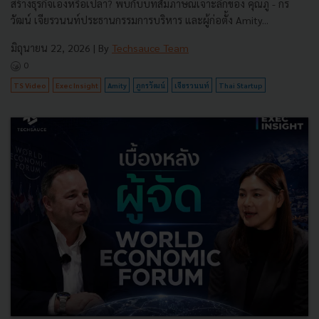
สร้างธุรกิจเองหรือเปล่า? พบกับบทสัมภาษณ์เจาะลึกของ คุณภู - กร
วัฒน์ เจียรวนนท์ประธานกรรมการบริหาร และผู้ก่อตั้ง Amity...
มิถุนายน 22, 2026
| By
Techsauce Team
0
TS Video
Exec Insight
Amity
ภูกรวัฒน์
เจียรวนนท์
Thai Startup