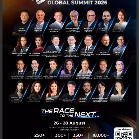
ญี่ปุ่นสร้าง Startup Ecosystem อย่างไร? บทเรียนจาก
Sushi Tech Tokyo l Exec Insight EP. 98
Techsauce บินตรงสู่โตเกียว คุยกับ คุณ Bing Chomprasob — Chief
Representative Officer ของ World Economic Forum ประจำญี่ปุ่น
เพื่อหาคำตอบว่าเบื้องหลัง “สูตรลับ” ของญี่ปุ่นคืออะไร...
กรกฎาคม 2, 2026
| By
Techsauce Team
0