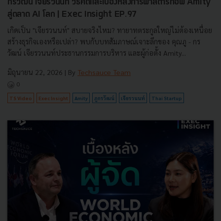
กรวัฒน์ เจียรวนนท์ วิธีคิดและเบื้องหลังการพาสตาร์ทอัพ Amity
สู่ตลาด AI โลก | Exec Insight EP.97
เกิดเป็น "เจียรวนนท์" สบายจริงไหม? ทายาทตระกูลใหญ่ไม่ต้องเหนื่อย
สร้างธุรกิจเองหรือเปล่า? พบกับบทสัมภาษณ์เจาะลึกของ คุณภู - กร
วัฒน์ เจียรวนนท์ประธานกรรมการบริหาร และผู้ก่อตั้ง Amity...
มิถุนายน 22, 2026
| By
Techsauce Team
0
TS Video
Exec Insight
Amity
ภูกรวัฒน์
เจียรวนนท์
Thai Startup