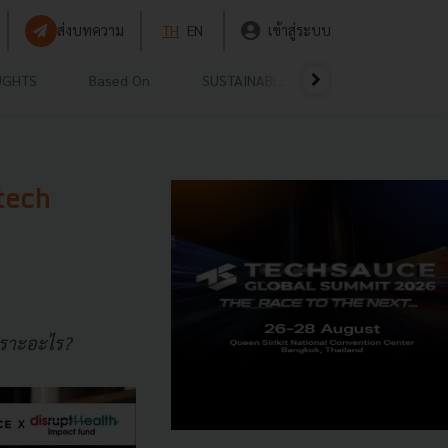
ส่งบทความ
TH
EN
เข้าสู่ระบบ
UGHTS
Based On
SUSTAINABLE
VIDEOS
P
htech
พราะอะไร?