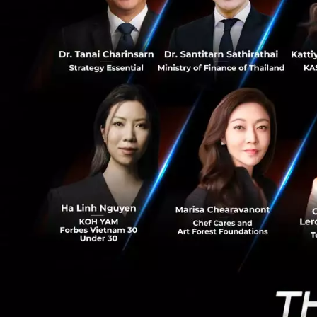
0
ตระหนัก เปลี่ยนพฤต
Continuous improv
ปรับไปเรื่อย ๆ
แล้ว AI เข้ามาตรงไห
คำตอบคือ Wearable 
ได้ละเอียดขึ้น พอเ
เราตลอด ช่วยเปลี่ย
ผลในช่วงปี 2030 แ
ไทม์
คุณกระทิงเปรียบว่า
คอยดูแลเราแบบอง