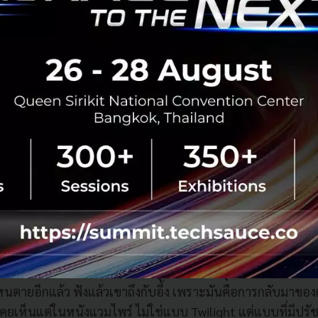
ทิงเน้นคือการนอน ตอนนี้คนเริ่มแข่งกันนอนให้ดีด้วยอุปกรณ์อย
p test แต่อนาคตจะไปไกลกว่านั้นเป็น Ambient Technology คือ
องเรา ให้เข้าสู่ Deep sleep ได้ดีขึ้น เกิด Recovery phase
 Oxygen chamber หรือ Sleep chamber ยังแพงอยู่ แต่คุณกระทิ
อกเราเสมอ พอมี Demand มากพอ ราคาก็จะลงเอง และตอนนี้ Bi
 และ Healthspan devices แล้ว
Startup ก็สร้างนวัตกรรมตาม วิวัฒนาการก็จะเร่งตัว เพราะ He
 เช่นกัน
ยอ่าน Pitch Deck ของ Startup ด้าน Longevity ที่ก่อตั้งโดย W
ไว้ว่า เราอาจเป็น Generation สุดท้ายของมนุษยชาติที่ต้องตา
ไหนตายอีกแล้ว ฟังแล้วเขาถึงกับอึ้ง เพราะมันคือการกลับมาขอ
เคยเห็นแต่ในหนังแวมไพร์ ไม่ใช่แบบ Twilight แต่แบบที่มีปรั