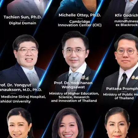
โนโลยีล้ำ ๆ คุณกระทิงเริ่มจากเรื่องตัวเองแบบไม่อ้อมค้อม เข
tes หรือก่อนเบาหวาน น้ำหนักพุ่งขึ้นมา 22 กิโล กว่าจะสะสมม
นนั้นมีครบทั้งความดัน เบาหวาน ไขมันเกาะตับ
่มลดน้ำหนัก งดแอลกอฮอล์ และทำ Fasting ค่าเลือดกลับมาดีขึ้นทั
ๆ คือพอไปตรวจ Biological age หรืออายุทางชีวภาพ ปรากฏว่ามั
 เท่ากับว่าสามารถซื้อเวลาชีวิตกลับมาได้มหาศาล แถมยังรู้สึ
ไม่ได้อยู่ที่ผลลัพธ์ มันอยู่ที่ต้นทาง โรคที่คร่าชีวิตคนมากที่สุดอ
น ความดัน หรือโรคไต ล้วนเกิดจากพฤติกรรมที่สะสมมานาน 
กิน คนไทยกินเค็ม กินหวาน กินมัน เพราะอาหารไทยเป็นอาหารที่
ำไปสู่โรคหลายโรค
ถูกฝังมาให้ไม่เก่งเรื่องการเปลี่ยนพฤติกรรม โดยเฉพาะการเปลี
ี่กว่าจะเห็นผลต้องใช้เวลานาน คุณกระทิงสรุปวงจรที่ได้ผลจริงไ