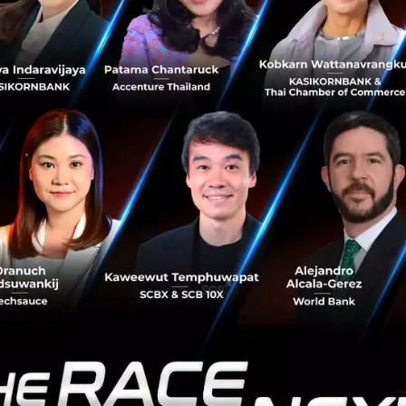
ิกรรม แล้ววัดอีกครั้ง ซึ่งก็คือหลัก Plan-Do-Check-Act หรื
ement ที่เอามาใช้กับสุขภาพได้เลย เรื่องสุขภาพจะเป็นแบบนั้
น
และ Fitness tracker รุ่นใหม่กำลังจะกลายเป็น Medical-grade
อาไปรวมกับสิ่งที่เขาเรียกว่า AI-enabled personal trainer มั
นพฤติกรรมที่ฝังลึกได้จริง ยิ่งในอนาคตที่ Quantum technolo
ละ GPU ไปอยู่ใน Device ทุกชิ้น เราจะมี Local AI ส่วนตัวคอย
มันเหมือนเรามี Jarvis ผู้ช่วยจากหนัง Iron Man แต่อยู่ในโล
ค์รวม