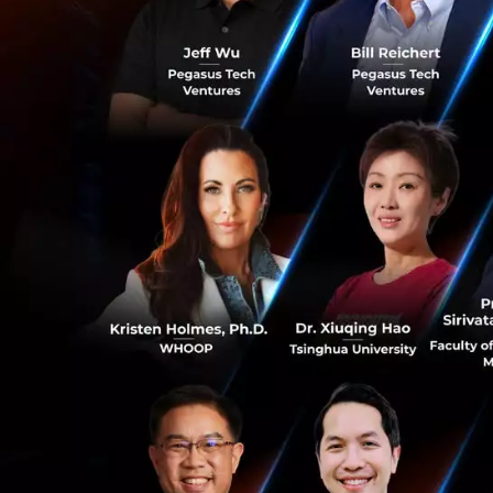
ก่อนจะพูดเรื่องเทค
เข้าข่าย Pre-diabe
เวลานานมาก และตอ
จุดเปลี่ยนคือพอเริ
ทำให้เขาทึ่งจริง 
ตามปฏิทินไปเยอะมาก
แต่ประเด็นที่อยากชี้
จะโรคอ้วน เบาหวา
อย่างคือเรื่องการ
การกินจึงเป็นตัวน
0
ปัญหาคือมนุษย์เรา
แบบ Atomic habit ท