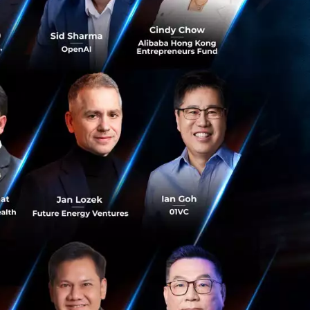
าเคยน้ำหนักขึ้นจน
าได้ขนาดนั้นใช้
้งหมด แต่สิ่งที่
นน้อยกว่าอายุจริง
กสดชื่นขึ้นด้วย
ย่างกลุ่ม NCDs ไม่ว่า
และต้นทางของทุก
อร่อยที่สุดในโลก
่ยนพฤติกรรมเล็ก ๆ
ว้สั้น ๆ คือ วัด