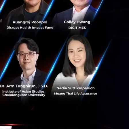
อ PDCA แบบ
น คือเรียนรู้และ
 ที่วัดค่าร่างกาย
นจะคอยกระตุ้นเตือน
gy เร่งพลังประมวล
ดูแลเราแบบเรียล
กของ Healthcare