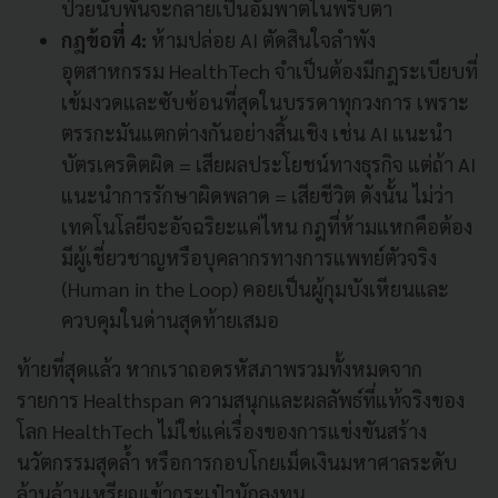
ป่วยนับพันจะกลายเป็นอัมพาตในพริบตา
กฎข้อที่ 4:
ห้ามปล่อย AI ตัดสินใจลำพัง
อุตสาหกรรม HealthTech จำเป็นต้องมีกฎระเบียบที่
เข้มงวดและซับซ้อนที่สุดในบรรดาทุกวงการ เพราะ
ตรรกะมันแตกต่างกันอย่างสิ้นเชิง เช่น AI แนะนำ
บัตรเครดิตผิด = เสียผลประโยชน์ทางธุรกิจ แต่ถ้า AI
แนะนำการรักษาผิดพลาด = เสียชีวิต ดังนั้น ไม่ว่า
เทคโนโลยีจะอัจฉริยะแค่ไหน กฎที่ห้ามแหกคือต้อง
มีผู้เชี่ยวชาญหรือบุคลากรทางการแพทย์ตัวจริง
(Human in the Loop) คอยเป็นผู้กุมบังเหียนและ
ควบคุมในด่านสุดท้ายเสมอ
ท้ายที่สุดแล้ว หากเราถอดรหัสภาพรวมทั้งหมดจาก
รายการ Healthspan ความสนุกและผลลัพธ์ที่แท้จริงของ
โลก HealthTech ไม่ใช่แค่เรื่องของการแข่งขันสร้าง
นวัตกรรมสุดล้ำ หรือการกอบโกยเม็ดเงินมหาศาลระดับ
ล้านล้านเหรียญเข้ากระเป๋านักลงทุน