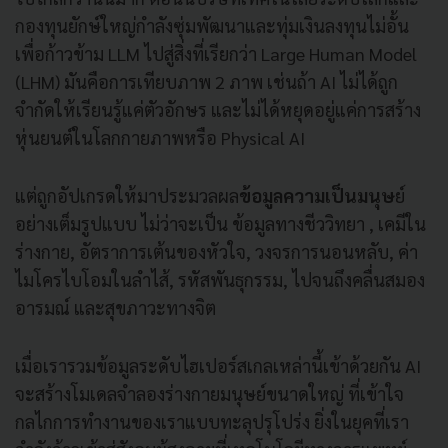
กองทุนยักษ์ใหญ่กำลังซุ่มพัฒนาและทุ่มเงินลงทุนไม่อั้น
เพื่อก้าวข้าม LLM ไปสู่สิ่งที่เรียกว่า Large Human Model
(LHM) มันคือการเทียบภาพ 2 ภาพ เช่นถ้า AI ไม่ได้ถูก
จำกัดให้เรียนรู้แค่ตัวอักษร และไม่ได้หยุดอยู่แค่การสร้าง
หุ่นยนต์ในโลกกายภาพหรือ Physical AI
แต่ถูกอัปเกรดให้มาประมวลผล
ข้อมูลความเป็นมนุษ
ย์
อย่างเต็มรูปแบบ ไม่ว่าจะเป็น ข้อมูลทางชีววิทยา , เคมีใน
ร่างกาย, อัตราการเต้นของหัวใจ, วงจรการนอนหลับ, ค่า
ไมโครไบโอมในลำไส้, รหัสพันธุกรรม, ไปจนถึงคลื่นสมอง
อารมณ์ และสุขภาวะทางจิต
เมื่อเรารวมข้อมูลระดับไฮเปอร์สเกลเหล่านี้เข้าด้วยกัน AI
จะสร้างโมเดลจำลองร่างกายมนุษย์ขนาดใหญ่ ที่เข้าใจ
กลไกการทำงานของเราแบบทะลุปรุโปร่ง ยิ่งในยุคที่เรา