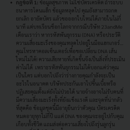
กฎข้อที่ 1:
ข้อมูลสุขภาพ ไม่ใช่บัตรเครดิต ถ้าระบบ
ธนาคารโดนแฮ็ก ข้อมูลหลุดไป คุณยังสามารถกด
ยกเลิก อายัดบัตร แล้วขอออกใบใหม่ได้ภายในไม่กี่
นาที แต่บทเรียนช็อกโลกจากกรณีบริษัท 23andMe
เตือนเราว่า หากรหัสพันธุกรรม (DNA) หรือประวัติ
ความเสี่ยงมะเร็งของคุณหลุดไปอยู่ในมือแฮกเกอร์...
คุณโทรหาคอลเซ็นเตอร์เพื่อขอเปลี่ยน DNA เส้น
ใหม่ไม่ได้! ความเสียหายที่เกิดขึ้นจึงเป็นสิ่งที่ประเมิน
ค่าไม่ได้ เพราะรหัสพันธุกรรมไม่ได้บอกแค่ว่าคุณ
เป็นใคร แต่บอกไปถึงว่าร่างกายคุณกำลังจะเป็น
อะไรในอนาคต บริษัทประกันเอาไปขึ้นเบี้ยหรือ
ปฏิเสธคุณตั้งแต่ยังไม่ป่วยได้ นายจ้างอาจไม่รับคนที่
มีความเสี่ยงมะเร็งทั้งที่ยังแข็งแรงดี และจุดที่น่ากลัว
ที่สุดคือ ข้อมูลชุดนี้มีอายุยืนกว่าตัวคุณ บัตรเครดิต
หมดอายุทุกไม่กี่ปี แแต่ DNA ของคุณจะอยู่ไปกับคุณ
เกือบทั้งชีวิต แถมส่งต่อความเสี่ยงไปถึงรุ่นลูกรุ่น