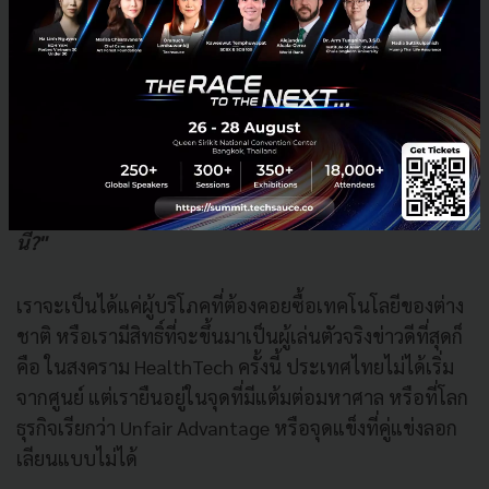
ด่านสุดท้าย
แกนที่ 5: ศูนย์กลาง Wellness
ถ้าอ่านมาถึงตรงนี้ ท่ามกลางสมรภูมิการแข่งขันของบริษัท
เทคโนโลยียักษ์ใหญ่ระดับโลก หลายคนอาจจะเริ่มตั้ง
คำถามในใจว่า
"แล้วประเทศไทยยืนอยู่ตรงไหนในสมการ
นี้?"
เราจะเป็นได้แค่ผู้บริโภคที่ต้องคอยซื้อเทคโนโลยีของต่าง
ชาติ หรือเรามีสิทธิ์ที่จะขึ้นมาเป็นผู้เล่นตัวจริงข่าวดีที่สุดก็
คือ ในสงคราม HealthTech ครั้งนี้ ประเทศไทยไม่ได้เริ่ม
จากศูนย์ แต่เรายืนอยู่ในจุดที่มีแต้มต่อมหาศาล หรือที่โลก
ธุรกิจเรียกว่า Unfair Advantage หรือจุดแข็งที่คู่แข่งลอก
เลียนแบบไม่ได้