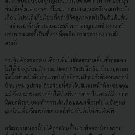
ความซับซ้อนของผู้หญิงนั้นเต็มไปด้วยความท้าทายในทุก
ช่วงวัย ตั้งแต่วงจรฮอร์โมน ภาวะก่อนและหลังหมดประจำ
เดือน ไปจนถึงภัยเงียบที่คร่าชีวิตสุภาพสตรีเป็นอันดับต้น
ๆ อย่างมะเร็งเต้านมและมะเร็งปากมดลูก แต่ช่วงเวลาที่
บอบบางและชี้เป็นชี้ตายที่สุดคือ ช่วงเวลาของการตั้ง
ครรภ์
การอุ้มท้องตลอด 9 เดือนเต็มไปด้วยความเสี่ยงที่คาดเดา
ไม่ได้ ปัจจุบันนวัตกรรม HealthTech จึงเริ่มเข้ามาอุดรอย
รั่วนี้อย่างจริงจัง ผ่านเทคโนโลยีการเฝ้าระวังตัวอ่อนจากที่
บ้าน เช่น อุปกรณ์อัจฉริยะที่ติดไว้บริเวณหน้าท้องของคุณ
แม่ ซึ่งสามารถตรวจจับได้ทันทีหากทารกในครรภ์มีอาการ
ผิดปกติระบบจะทำการแจ้งเตือนและเชื่อมต่อไปยังศูนย์
ฉุกเฉินเพื่อเรียกรถพยาบาลให้มารับตัวได้ทันท่วงที
นวัตกรรมเหล่านี้ไม่ได้ถูกสร้างขึ้นมาเพื่อกอบโกยความ