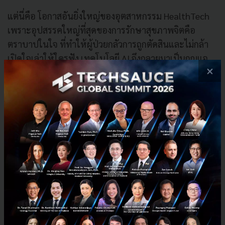
แต่นี่คือ โอกาสอันยิ่งใหญ่ของอุตสาหกรรม HealthTech
เพราะอุปสรรคใหญ่ที่สุดของการรักษาสุขภาพจิตคือ
ตราบาปในใจ ที่ทำให้ผู้ป่วยกลัวการถูกตัดสินและไม่กล้า
เปิดใจเล่าให้ใครฟัง เทคโนโลยี AI จึงกลายมาเป็นกุญแจ
×
ดอกแรก ในการเปิดประตูรับฟัง เป็นพื้นที่ปลอดภัย ไร้การ
ตัดสิน และช่วยคัดกรองอาการเบื้องต้นได้อย่างเข้าอก
เข้าใจ เพียงแค่เราต้องยกระดับมันให้เป็น Super Safe AI
ที่มีจริยธรรมและถูกฝึกฝนดาต้ามาเพื่องานจิตบำบัดโดย
เฉพาะ
และเพื่อดึงศักยภาพสูงสุดของเทคโนโลยีออกมา กฎเหล็ก
ที่วงการ HealthTech ยึดถือคือการทำงานแบบ Human in
the Loop นั่น AI จะทำหน้าที่เป็นผู้ช่วยด่านหน้าที่คอย
แบ่งเบาภาระและรวบรวมข้อมูล เพื่อส่งต่อให้จิตแพทย์
และผู้เชี่ยวชาญตัวจริงเป็นผู้ตัดสินใจและมอบการรักษาใน