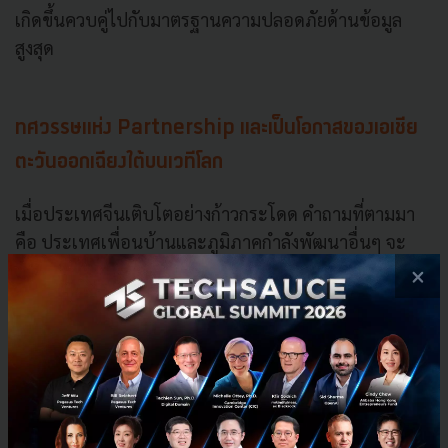
เกิดขึ้นควบคู่ไปกับมาตรฐานความปลอดภัยด้านข้อมูล
สูงสุด
ทศวรรษแห่ง Partnership และเป็นโอกาสของเอเชีย
ตะวันออกเฉียงใต้บนเวทีโลก
เมื่อประเทศจีนเติบโตอย่างก้าวกระโดด คำถามที่ตามมา
คือ ประเทศเพื่อนบ้านและภูมิภาคกำลังพัฒนาอื่นๆ จะ
สามารถถอดบทเรียนเพื่อสร้างอุตสาหกรรมยาของตนเอง
×
ได้หรือไม่ ศาสตราจารย์ Ren ให้มุมมองตามความเป็นจริง
ว่า ความสำเร็จของจีนไม่สามารถใช้วิธี Copy and Paste
ได้ เนื่องจากความสำเร็จนี้ตั้งอยู่บนฐานการลงทุนระยะยาว
จำนวนบุคลากรที่มีความเชี่ยวชาญ และสเกลประชากรที่
ใหญ่พอจะรองรับห่วงโซ่อุปทานแบบครบวงจร