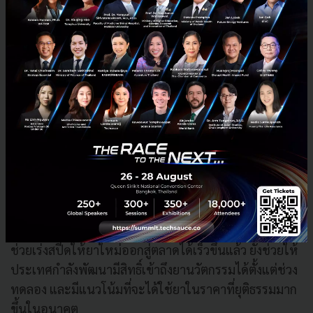
สิ่งที่ประเทศอื่นๆ ควรดำเนินการคือ การวิเคราะห์จุดแข็ง
ของตนเอง และสร้างพันธมิตรเครือข่ายความร่วมมือใน
ระดับภูมิภาค
ในประเด็นนี้ Eric Tse มองเห็นโอกาสการสร้างความร่วม
มือที่น่าสนใจ โดยระบุว่าในปัจจุบัน ต้นทุนการทำ Clinical
Trials ในสหรัฐอเมริกาสูงกว่าจีนถึง 5-10 เท่า โมเดลที่จะ
เกิดขึ้นในอนาคตคือ บริษัทยาอาจเริ่มทดลองเฟส 1 และ 2
ในจีนซึ่งมีความพร้อมและต้นทุนที่คุ้มค่ากว่า จากนั้นจึง
ร่วมมือกับประเทศในกลุ่มเอเชียตะวันออกเฉียงใต้
ตะวันออกกลาง หรือบราซิล ในการเป็นฐานการทำทดลอง
แบบข้ามภูมิภาค (MRCTs) ในเฟสที่ 3 กลยุทธ์นี้นอกจากจะ
ช่วยเร่งสปีดให้ยาใหม่ออกสู่ตลาดได้เร็วขึ้นแล้ว ยังช่วยให้
ประเทศกำลังพัฒนามีสิทธิ์เข้าถึงยานวัตกรรมได้ตั้งแต่ช่วง
ทดลอง และมีแนวโน้มที่จะได้ใช้ยาในราคาที่ยุติธรรมมาก
ขึ้นในอนาคต