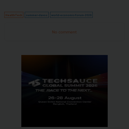
HealthTech
summer-davos
world-economic-forum-2026
No comment