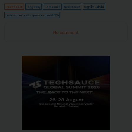
HealthTech
longevity
Techsauce
healthtech
พญาไท-เปาโล
techsauce-healthspan-festival-2026
No comment