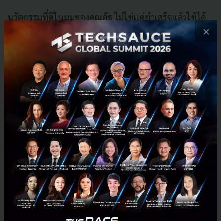
นวัตกรรมที่ดีในมุมของคุณอัฐ ไม่ใช่แค่ทำเสร็จแล้วใช้ได้
×
แค่ในแผนกเดียวหรือตึกเดียว แต่มันต้องมีศักยภาพที่
ขยายผลไปใช้ได้ทั้งเครือโรงพยาบาล หรือแม้แต่ขายให้
คนนอกได้ด้วย
ตัวอย่างเห็นภาพที่คุณอัฐยกมาเล่า คือ แอปฯ รวบรวม
ความรู้ทางการแพทย์กว่า 400 หลักสูตร ตอนแรกอาจจะ
สร้างมาเพื่อสอนพนักงานในบ้าน แต่พอระบบมันดีและ
เนื้อหาเจ๋งจริง ปัจจุบันมันกลายเป็นธุรกิจใหม่ที่ขายลิขสิทธิ์
ความรู้ให้กับหน่วยงานข้างนอกได้ด้วย
นอกจากนี้ในโลกของนวัตกรรมไม่ใช่ทุกไอเดียจะไปถึงฝั่ง
ฝัน หน้าที่สำคัญของผู้นำยุคใหม่คือการเป็นกรรมการที่
ต้องคอยเช็กตลอดเวลาว่า...