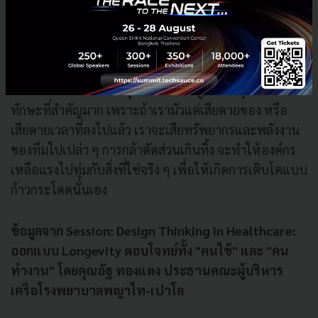
โปรเจกต์ไหนมีอนาคต? -> ไปต่อ
โปรเจกต์ไหนได้แค่เริ่มตัน? -> พอแค่นี้
โปรเจกต์ไหนดีนะ แต่ยังไม่ถึงเวลา? -> พักไว้ก่อน
ดังนั้น ความกล้าที่จะหยุดโปรเจกต์ที่ดูแล้วไม่คุ้มค่า คือ
ทักษะที่สำคัญมาก เพราะถ้าเรามัวแต่เสียดายของ หรือ
เสียดายเวลาที่ลงไปแล้ว เราจะเสียทรัพยากรและพลังงาน
ของทีมไปเปล่า ๆ การกล้าตัดส่วนเกินทิ้ง จะทำให้องค์กร
เหลือแรงไปทุ่มกับสิ่งที่ใช่จริง ๆ เพื่อให้เกิดการเติบโตแบบ
ก้าวกระโดดนั่นเอง
ข้อมูลจาก Session: Design Thinking in Healthcare:
ออกแบบ Longevity ตอบโจทย์ทั้ง "คนไข้" และ "คน
ทำงาน" โดยคุณอัฐ ทองแตง ประธานคณะผู้บริหาร
เครือโรงพยาบาลพญาไท-เปาโล