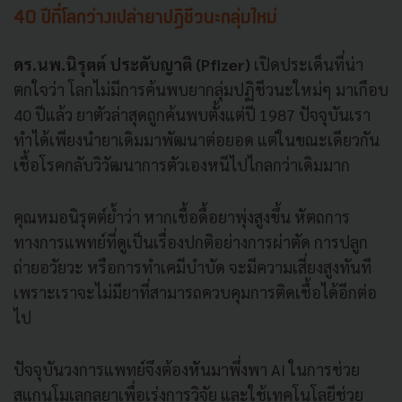
40 ปีที่โลกว่างเปล่ายาปฏิชีวนะกลุ่มใหม่
ดร.นพ.นิรุตต์ ประดับญาติ (Pfizer)
เปิดประเด็นที่น่า
ตกใจว่า โลกไม่มีการค้นพบยากลุ่มปฏิชีวนะใหม่ๆ มาเกือบ
40 ปีแล้ว ยาตัวล่าสุดถูกค้นพบตั้งแต่ปี 1987 ปัจจุบันเรา
ทำได้เพียงนำยาเดิมมาพัฒนาต่อยอด แต่ในขณะเดียวกัน
เชื้อโรคกลับวิวัฒนาการตัวเองหนีไปไกลกว่าเดิมมาก
คุณหมอนิรุตต์ย้ำว่า หากเชื้อดื้อยาพุ่งสูงขึ้น หัตถการ
ทางการแพทย์ที่ดูเป็นเรื่องปกติอย่างการผ่าตัด การปลูก
ถ่ายอวัยวะ หรือการทำเคมีบำบัด จะมีความเสี่ยงสูงทันที
เพราะเราจะไม่มียาที่สามารถควบคุมการติดเชื้อได้อีกต่อ
ไป
ปัจจุบันวงการแพทย์จึงต้องหันมาพึ่งพา AI ในการช่วย
สแกนโมเลกุลยาเพื่อเร่งการวิจัย และใช้เทคโนโลยีช่วย