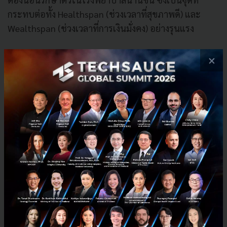
กระทบต่อทั้ง Healthspan (ช่วงเวลาที่สุขภาพดี) และ
Wealthspan (ช่วงเวลาที่การเงินมั่งคง) อย่างรุนแรง
เพราะการมีชีวิตที่ยืนยาวจะไร้ความหมายทันที หากเรา
×
ต้องนำเงินออมที่เก็บมาทั้งชีวิตไปจ่ายทิ้งให้กับค่าห้องและ
ค่ารักษาพยาบาลที่บานปลายเพียงเพราะร่างกายดื้อยา
คุณหมอจึงย้ำว่าการเตรียมตัวด้วยประกันสุขภาพเพื่อเข้า
ถึงการรักษาที่ "เร็วและดีพอ" ตั้งแต่เนิ่นๆ คือหัวใจสำคัญ
เพราะจะช่วยลดโอกาสการติดเชื้อดื้อยาจากการนอนโรง
พยาบาลเป็นเวลานาน และช่วยรักษาความมั่งคั่งให้เราได้
ใช้ชีวิตช่วงบั้นปลายอย่างมีคุณภาพจริง ๆ
บทสรุปสุดท้ายจากวงเสวนานี้ไม่ได้จบลงแค่เรื่องของการ
กินยา แต่คือการย้ำเตือนให้เรามองย้อนกลับมาที่สมดุล
ระหว่างสุขภาพและความมั่งคั่ง เพราะในโลกที่นวัตกรรม