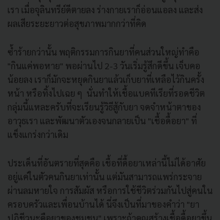
เรา เมื่อจุลินทรีย์ดีตายลง ร่างกายเราก็อ่อนแอลง และส่ง
ผลเสียระยะยาวต่อสุขภาพมากกว่าที่คิด
ซ้ำร้ายกว่านั้น พฤติกรรมการกินยาที่คนส่วนใหญ่ทำคือ
"กินแค่พอหาย" พอผ่านไป 2-3 วันเริ่มรู้สึกดีขึ้น เจ็บคอ
น้อยลง เราก็มักจะหยุดกินยาแล้วเก็บยาที่เหลือไว้กินครั้ง
หน้า หรือทิ้งไปเฉย ๆ นั่นทำให้เชื้อแบคทีเรียที่รอดชีวิต
กลุ่มนี้แหละครับที่จะเรียนรู้วิธีสู้กับยา จดจำหน้าตาของ
อาวุธเรา และพัฒนาตัวเองจนกลายเป็น "เชื้อดื้อยา" ที่
แข็งแกร่งกว่าเดิม
ประเด็นที่อันตรายที่สุดคือ เชื้อที่ดื้อยาเหล่านี้ไม่ได้อาศัย
อยู่แค่ในตัวคนกินยาเท่านั้น แต่มันสามารถแพร่กระจาย
ผ่านลมหายใจ การสัมผัส หรือการใช้ชีวิตร่วมกันไปสู่คนใน
ครอบครัวและเพื่อนบ้านได้ นี่จึงเป็นที่มาของคำว่า "ยา
ปฏิชีวนะคือยาของชุมชน" เพราะถ้าคุณสร้างเชื้อดื้อยาขึ้น