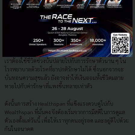
ยาใหม่ ๆ เดินตามหลังการพัฒนาของเชื้อโรค พฤติกรรม
เล็กน้อยอย่างการไม่ซื้อยากินเองและการใช้ยาให้ครบตาม
คำสั่งแพทย์ จึงไม่ใช่แค่การรักษาตัวเอง แต่มันคือการ
รักษาอาวุธชิ้นสุดท้ายของมวลมนุษย์ไว้ให้ยังมี
ประสิทธิภาพอยู่เสมอ
การมีชีวิตที่ยืนยาวกว่าร้อยปีจะไร้ความหมายทันที หาก
เราต้องใช้ชีวิตช่วงบั้นปลายไปกับการรักษาตัวนาน ๆ ใน
โรงพยาบาลด้วยโรคที่ยาปกติรักษาไม่ได้ ซึ่งนอกจากจะ
บั่นทอนความสุขแล้ว ยังอาจทำให้เงินออมทั้งชีวิตมลาย
หายไปกับค่ารักษาที่แพงขึ้นหลายเท่าตัว
ดังนั้นการสร้าง Healthspan ที่แข็งแรงควบคู่ไปกับ
Wealthspan ที่มั่นคง จึงต้องเริ่มจากการมีสติในการดูแล
ตัวเองตั้งแต่วันนี้ เพื่อให้เราทุกคนอยู่รอด และอยู่ดีไปด้วย
กันในอนาคต