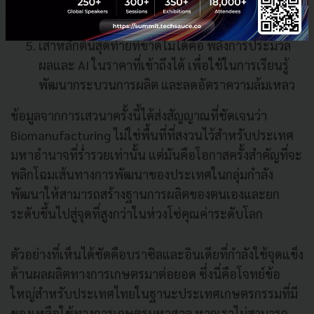
เทคโนโลยี อุตสาหกรรม และการสนับสนุนจากภาค
รัฐในระดับภูมิภาค
เสาหลักต้นสุดท้ายที่ขาดไม่ได้คือ พลังการประมวล
ผลและ AI ในราคาที่เข้าถึงได้ เพื่อใช้ในการเรียนรู้
พัฒนากระบวนการผลิต และลดอัตราความล้มเหลว
ข้อมูลจากการเสวนาครั้งนี้ได้ส่งสัญญาณที่ชัดเจนว่า
Biomanufacturing ไม่ใช่พื้นที่ที่สงวนไว้สำหรับประเทศ
มหาอำนาจที่ร่ำรวยเท่านั้น แต่มันคือโอกาสครั้งสำคัญที่จะ
พลิกโฉมเส้นทางการพัฒนาของประเทศในกลุ่มกำลัง
พัฒนาให้สามารถสร้างฐานการผลิตของตนเองและยก
ระดับขึ้นไปสู่จุดที่สูงกว่าในห่วงโซ่คุณค่าระดับโลก
ตัวอย่างที่เห็นได้ชัดคือบราซิลและอินเดียที่กำลังใช้จุดแข็ง
ด้านผลผลิตทางการเกษตรมาต่อยอด ซึ่งนี่คือโจทย์ข้อ
ใหญ่สำหรับประเทศไทยในฐานะประเทศเกษตรกรรมที่มี
ของเหลือใช้ทางการเกษตรมหาศาล หากเราไม่สามารถ