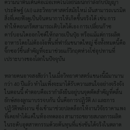
ความน่าตื่นเต้นคือเมื่อเทคโนโลยีนี้ผนึกกำลังกับปัญญา
ประดิษฐ์ (AI) และวิทยาศาสตร์สมัยใหม่ มันสามารถเนรมิต
สิ่งที่เคยฟังดูเป็นจินตนาการให้เกิดขึ้นจริงได้ เช่น การ
ทำให้คอนกรีตสามารถเติบโตได้เอง การเปลี่ยนก๊าซ
คาร์บอนไดออกไซด์ให้กลายเป็นปุ๋ย หรือแม้แต่การผลิต
อาหารโดยไม่ต้องง้อพื้นที่ฟาร์มขนาดใหญ่ ซึ่งทั้งหมดนี้คือ
จิ๊กซอว์ชิ้นสำคัญที่จะมาช่วยแก้วิกฤตห่วงโซ่อุปทานที่
เปราะบางของโลกในปัจจุบัน
หลายคนอาจสงสัยว่า ในเมื่อวิทยาศาสตร์แขนงนี้มีมานาน
กว่า 40 ปีแล้ว ทำไมเพิ่งจะมาได้รับความสนใจอย่างจริงจัง
ในตอนนี้ คำตอบคือเรากำลังยืนอยู่บนจุดตัดสำคัญที่คลื่น
ยักษ์สองลูกมาบรรจบกัน นั่นคือการปฏิวัติ AI และการ
ปฏิวัติพลังงาน ซึ่งเข้ามาช่วยปลดล็อกให้งานวิจัยราคาแพง
ที่เคยทำได้แค่ในห้องทดลอง สามารถขยายสเกลการผลิต
ในระดับอุตสาหกรรมด้วยต้นทุนที่แข่งขันได้จริงในตลาด