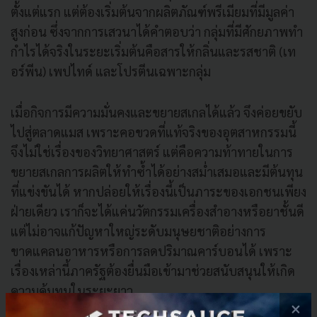
ตั้งแต่แรก แต่ต้องเริ่มต้นจากผลิตภัณฑ์พรีเมียมที่มีมูลค่า
สูงก่อน ซึ่งจากการเสวนาได้คำตอบว่า กลุ่มที่มีศักยภาพทำ
กำไรได้จริงในระยะเริ่มต้นคือสารให้กลิ่นและรสชาติ (เท
อร์พีน) เพปไทด์ และโปรตีนเฉพาะกลุ่ม
เมื่อกิจการมีความมั่นคงและขยายสเกลได้แล้ว จึงค่อยขยับ
ไปสู่ตลาดแมส เพราะคอขวดที่แท้จริงของอุตสาหกรรมนี้
จึงไม่ใช่เรื่องของวิทยาศาสตร์ แต่คือความท้าทายในการ
ขยายสเกลการผลิตให้ทำซ้ำได้อย่างสม่ำเสมอและมีต้นทุน
ที่แข่งขันได้ หากปล่อยให้เรื่องนี้เป็นภาระของเอกชนเพียง
ฝ่ายเดียว เราก็จะได้แค่นวัตกรรมเครื่องสำอางหรือยาชั้นดี
แต่ไม่อาจแก้ปัญหาใหญ่ระดับมนุษยชาติอย่างการ
ขาดแคลนอาหารหรือการลดปริมาณคาร์บอนได้ เพราะ
เรื่องเหล่านี้ภาครัฐต้องยื่นมือเข้ามาช่วยสนับสนุนให้เกิด
ความคุ้มทุนในระยะยาว
×