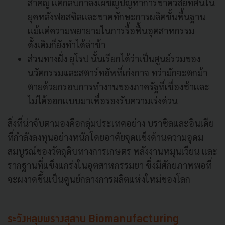
สำคัญ แต่กลับกำลังเผชิญปัญหาการขาดวิสัยทัศน์ใน
ยุคหลังฟอสซิลและขาดทักษะการผลิตขั้นพื้นฐาน
แม้แต่ความพยายามในการรื้อฟื้นอุตสาหกรรม
ดั้งเดิมก็ยังทำได้ล่าช้า
ส่วนทางฝั่ง ยุโรป นั้นเรียกได้ว่าเป็นศูนย์รวมของ
นวัตกรรมและสตาร์ทอัพที่เก่งกาจ ทว่ามักจะตกม้า
ตายด้วยกรอบการทำงานของภาครัฐที่เชื่องช้าและ
ไม่ได้ออกแบบมาเพื่อรองรับความเร่งด่วน
สิ่งที่น่าจับตามองคือกลุ่มประเทศอย่าง บราซิลและอินเดีย
ที่กำลังลงทุนอย่างหนักโดยอาศัยจุดแข็งด้านความอุดม
สมบูรณ์ของวัตถุดิบทางการเกษตร พลังงานหมุนเวียน และ
รากฐานที่แข็งแกร่งในอุตสาหกรรมยา ซึ่งมีศักยภาพพอที่
จะผงาดขึ้นเป็นศูนย์กลางการผลิตแห่งใหม่ของโลก
ระวังหลุมพรางสุสาน Biomanufacturing