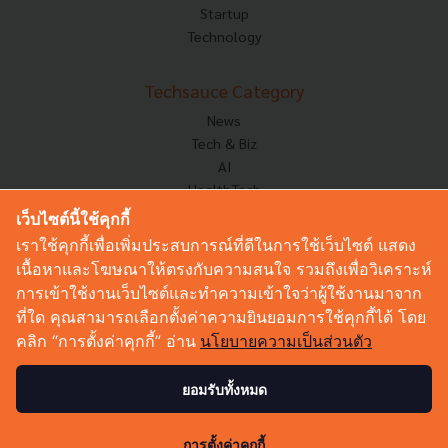
Startup
Technology
Techsauce Category
News
Tech & Biz
AI
HealthTech
Exec Insight
เว็บไซต์นี้ใช้คุกกี้
Corp Innov
เราใช้คุกกี้เพื่อเพิ่มประสบการณ์ที่ดีในการใช้เว็บไซต์ แสดง
Saucy Thoughts
เนื้อหาและโฆษณาให้ตรงกับความสนใจ รวมถึงเพื่อวิเคราะห์
Based On
การเข้าใช้งานเว็บไซต์และทำความเข้าใจว่าผู้ใช้งานมาจาก
Sustainable
ที่ใด คุณสามารถเลือกตั้งค่าความยินยอมการใช้คุกกี้ได้ โดย
Videos
คลิก “การตั้งค่าคุกกี้” อ่าน
นโยบายความเป็นส่วนตัว
Podcast
Startup Guide
ยอมรับทั้งหมด
0
© Copyright 2026 :
Techsauce All rights reserved.
การตั้งค่าคุกกี้