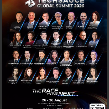
5 เสาหลักแห่งระบบนิเวศอุตสาหกรรมใหม่
การจะยืนหยัดและประสบความสำเร็จในสมรภูมินี้ได้ องค์
ประกอบสำคัญต้องมองให้เป็นภาพใหญ่ของระบบนิเวศที่
ขับเคลื่อนไปพร้อมกัน
เริ่มต้นจากการมี Patient capital เพราะการวิจัย
เจาะตลาด และท้าทายเจ้าตลาดเดิมนั้นต้องใช้เวลา
ยาวนาน
การเข้าถึงพลังงานราคาที่แข่งขันได้ เพื่อหล่อเลี้ยง
โครงสร้างเศรษฐกิจที่ขับเคลื่อนด้วยไฟฟ้า
การหาแหล่งวัตถุดิบชีวภาพ ที่ต้องบริหารจัดการไม่
ให้ไปแย่งชิงทรัพยากรกับภาคการผลิตอาหาร
สร้างโครงสร้างอุตสาหกรรมรูปแบบใหม่ทั้งระบบ ที่
เป็นการผนึกกำลังกันระหว่างวิทยาศาสตร์