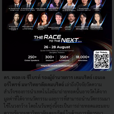
กรรมการบริหารสำนักงานใบอนุญาตเทคโนโลยีและ
สัญญาจ้างอุตสาหกรรม
ได้พูดถึงความท้าทายของความ
ร่วมมือกับบริษัท ที่จะสามารถนำไปพัฒนาต่อยอดว่า
"หนึ่งในความสำเร็จคือความร่วมร่วมมือในการคิดค้น Web
Search Engine จนพัฒนาต่อยอดเกิดเป็น Google โดยทาง
เราได้สนับสนุนจัดหาทุนจนประสบความสำเร็จ โดยในวัน
พรุ่งนี้ทางเราจะถ่ายทอดมุมมองและประสบการณ์ของ
ทำงานกว่า 47 ปี ของมหาวิทยาลัยสแตนฟอร์ด ทั้งความ
สำเร็จและความล้มเหลวของการทำงานในซิลิคอน วัลเลย์”
ดร. พอล เจ ซีไบรท์ รองผู้อำนวยการ เคมบริดจ์ เอนเต
อร์ไพรซ์ มหาวิทยาลัยเคมบริดจ์
เล่าถึงปัจจัยวัดความ
สำเร็จของการนำเทคโนโลยีมาถ่ายทอดนั้นอาจวัดได้จาก
มูลค่าที่ได้จากนวัตกรรม และการที่สามารถนำนวัตกรรมมา
ใช้ในวงกว้าง โดยในวันพรุ่งนี้จะเป็นการถ่ายทอดและมอบ
ความรู้จากมหาวิทยาลัยเคมบริดจ์ ในด้านการพิจารณา