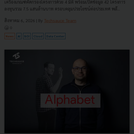
เครื่องเกณฑ์คัดกรองโครงการด้วย 4 มิติ พร้อมเปิดข้อมูล 42 โครงการ
ลงทุนรวม 7.5 แสนล้านบาท ครอบคลุมประโยชน์ต่อประเทศ พลั...
สิงหาคม 6, 2026
| By
Techsauce Team
0
News
AI
BOI
Cloud
Data Center