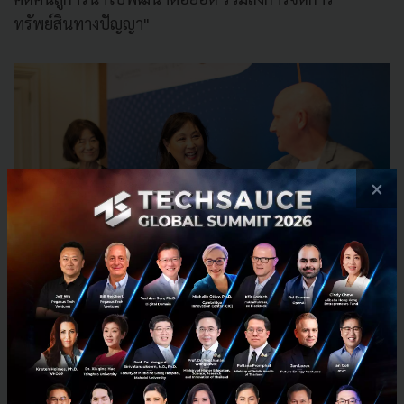
ทรัพย์สินทางปัญญา"
×
ดร.แครอล มิมูระ ผู้เชี่ยวชาญทางด้านเทคโนโลยี และผู้ช่วยอธิบดีฝ่ายวิจัย
ด้านทรัพย์สินทางปัญญา และอุตสาหกรรมมหาวิทยาลัยเบิร์กลีย์
ในส่วนของมหาวิทยาลัยสแตนฟอร์ด
มิสแคทเธอรีน คู