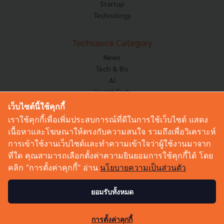
Startup
Technology
Techsauce Category
News
Tech & Biz
AI
HealthTech
Exec Insight
เว็บไซต์นี้ใช้คุกกี้
Corp Innov
เราใช้คุกกี้เพื่อเพิ่มประสบการณ์ที่ดีในการใช้เว็บไซต์ แสดง
Saucy Thoughts
เนื้อหาและโฆษณาให้ตรงกับความสนใจ รวมถึงเพื่อวิเคราะห์
Based On
การเข้าใช้งานเว็บไซต์และทำความเข้าใจว่าผู้ใช้งานมาจาก
Sustainable
ที่ใด คุณสามารถเลือกตั้งค่าความยินยอมการใช้คุกกี้ได้ โดย
Videos
คลิก “การตั้งค่าคุกกี้” อ่าน
นโยบายความเป็นส่วนตัว
Podcast
Startup Guide
ยอมรับทั้งหมด
52
© Copyright 2026 :
Techsauce All rights reserved.
การตั้งค่าคุกกี้