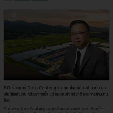
BOI รื้อเกณฑ์ Data Center ชู 4 มิติดันไทยสู่ฮับ AI ยั่งยืน คุม
เข้มใช้พลังงาน ทรัพยากรน้ำ พร้อมตอบโจทย์ชาติ และการจ้างงาน
ไทย
บีโอไอขานรับระเบียบใหม่คุมดาต้าเซ็นเตอร์ตามมติ ครม. เดินหน้ายก