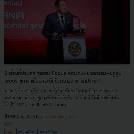
3 เรื่องที่ประเทศไทยต้อง Focus สร้างคน–นวัตกรรม–ปฏิรูป
ระบบราชการ เพื่อยกระดับขีดความสามารถประเทศ
นายอนุทิน ชาญวีรกูล นายกรัฐมนตรีและรัฐมนตรีว่าการกระทรวง
มหาดไทย กล่าวปาฐกถาพิเศษในหัวข้อ “ฝ่าวิกฤติ รับมือระเบียบโลก
ใหม่” ในงาน The INTANIA Forum...
สิงหาคม 6, 2026
| By
Techsauce Team
0
News
ประเทศไทย
เศรษฐกิจไทย