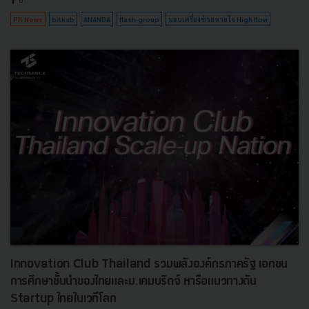
PR News
bitkub
ANANDA
flash-group
มอบเครื่องช่วยหายใจ High flow
Innovation Club Thailand รวมพลังองค์กรภาครัฐ เอกชน
การศึกษาชั้นนำของไทยและม.เคมบริดจ์ หารือแนวทางดัน
Startup ไทยในเวทีโลก