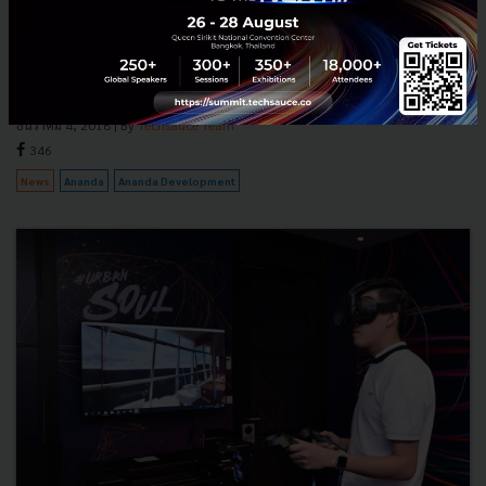
มหาวิทยาลัยระดับโลก ปฏิวัติการศึกษาไทย
ความเคลื่อนไหวครั้งล่าสุดคือการร่วมมือระหว่าง บริษัท Ananda
Development จำกัด มหาชน กับที่ประชุมอธิการบดีแห่งประเทศไทยหรือ
ทปอ. และ 3 มหาวิทยาลัยชั้นนำของโลก ได้แก่ University of Ca...
ธันวาคม 4, 2018
| By
Techsauce Team
346
News
Ananda
Ananda Development