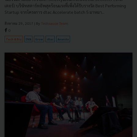
เตอร์) บริษัทสตาร์ทอัพสุดร้อนแรงที่เพิ่งได้รับรางวัล Best Performing
Startup จากโครงการ dtac Accelerate batch 5 มาหมา...
สิงหาคม 29, 2017
| By
Techsauce Team
0
Tech & Biz
DVA
Grow
dtac
Ananda