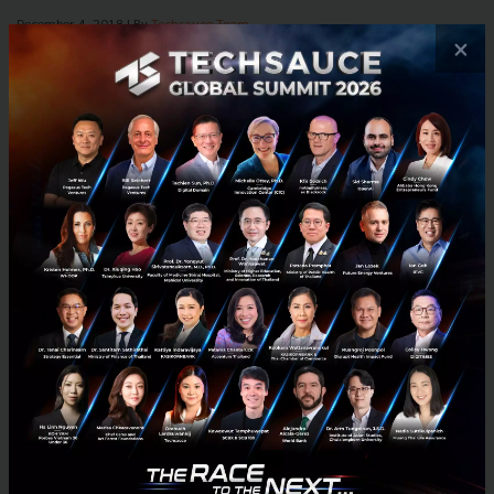
December 4, 2018
| By
Techsauce Team
×
3
News
Ananda
Ananda Development
เพราะการสร้างคนสำคัญ อนันดาร่วมกับภาครัฐ ดึง 3