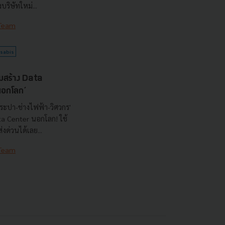
ริษัทใหม่...
 Team
sabis
มสร้าง Data
‘นอกโลก’
ระปา-ช่างไฟฟ้า-วิศวกร'
ata Center นอกโลก! ใช้
งด่วนได้เลย...
 Team