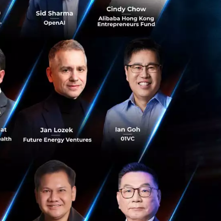
หรัฐอเมริกา
ษาความปลอดภัย
อีกด้วย ซึ่งก่อน
รณ์ด้านเครือข่ายอีก
สั่งของรัฐบาลต่าง
มเหลวในการปกป้อง
ออสเตรเลียระบุใน
สตร์ของ บริษัท
มือง สนับสนุน