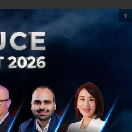
×
 Huawei ถือ
ุมในด้าน
ปี
ลียได้ส่งแบน
ศจีน ได้แก่ ZTE