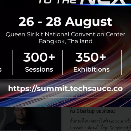
BOI รื้อเกณฑ์ Data Center ชู 4
ยั่งยืน คุมเข้มใช้พลังงาน ทรัพ
ชาติ และการจ้างงานไทย
บีโอไอขานรับระเบียบใหม่คุมดาต้า
เดินหน้ายกเครื่องเกณฑ์คัดกรองโคร
เปิดข้อมูล 42 โครงการ ลงทุนรวม 
ครอบคลุมประโยชน์ต่อประเทศ พลั.
สิงหาคม 6, 2026
| By
Techsauce
0
News
AI
BOI
Cloud
Data Center
Demis Hassabis ขึ้นคุม หัวเ
แล้ว หลัง Jeff Dean พนักงา
ตั้ง Startup ของตัวเอง
สั่นสะเทือนวงการไอที Google ปรับ
Hassabis สละเก้าอี้คุม DeepMind