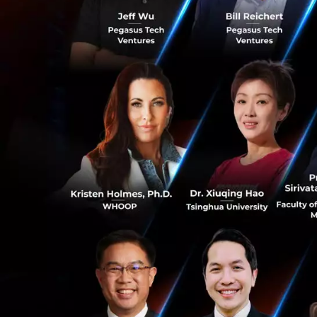
และ Huawei หลังจ
https://twitter
การแบน 2 บริษัทดั
บน 5G
ให้กับผู้บริ
หน้านี้บังคับใช้กับ
ด้วย
"รัฐบาลพิจารณาแล้
ชาติที่ขัดแย้งต่อ
เครือข่าย 5G จากก
0
แถลงการณ์ ถึงแม้ไม
นักวิเคราะห์อย่าง
J
17
FireEye Inc (FEYE.