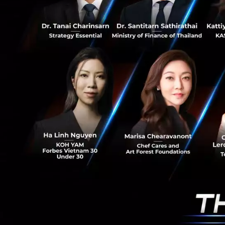
ช่วยเหลือ และให้ค
ของ Huawei อาจเป
ก่อนหน้านี้ออสเตรเ
Optic) อีกด้วย ซึ่
ZTE ที่อาจเป็นภัย
อ้างอิงข้อมูลจาก
R
News
5G
ZTE
Huawei
RELATED A