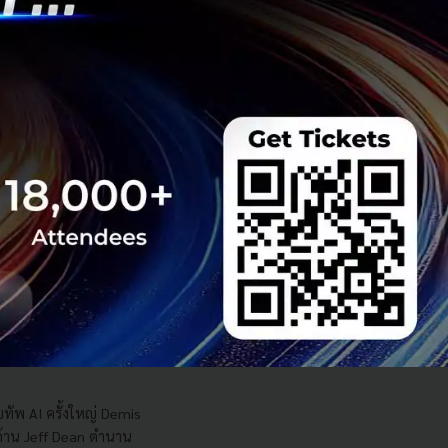
 มิติดันไทยสู่ฮับ AI
ยากรน้ำ พร้อมตอบโจทย์
เซ็นเตอร์ตามมติ ครม.
งการด้วย 4 มิติ พร้อม
7.5 แสนล้านบาท
..
 Team
รือ AI ของ Alphabet
นระดับตำนานลาออกไป
ทัพ AI ครั้งใหญ่ Demis
 ด้าน Jeff Dean ตำนาน