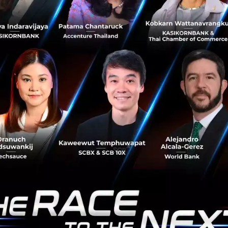
วามร่วมมือในการทำงานด้านข่าวกรอง ทำให้ออสเตรเลียเกิดคว
็นช่องทางในการจารกรรมข้อมูลได้
ลียก็เคยสั่งห้ามให้ Huawei ขายอุปกรณ์สำหรับเครือข่ายใยแก้
งแถลงการณ์ดังกล่าวทำให้เห็นว่ารัฐบาลออสเตรเลียมีความกังวล
ต่อความมั่นคงของประเทศ
YT9
,
Reuters
และ
TechCrunch
Australia
Government
No comment
RTICLE