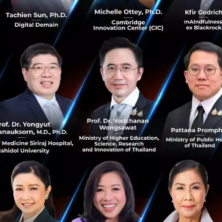
ากก่อนหน้านี้ ZTE และ Huawei ถูกแบนออกจากตลาดประเทศส
.com/HuaweiOZ/status/1032411216184930304
งกล่าวมาจากการที่
รัฐบาลออสเตรเลียออกประกาศแนวทางรัก
การโครงข่าย ซึ่งถูกบรรจุอยู่ในข้อบังคับด้านความมั่นคงแห่งชาติ
ผู้ให้บริการโทรคมนาคม หลังจากนี้จะถูกบังคับใช้กับผู้ผลิตอุปก
วเห็นว่าการมีส่วนเกี่ยวข้องของบริษัทที่มีแนวโน้มจะทำตามคำ
กฎหมายออสเตรเลียนั้น อาจสร้างความเสี่ยงที่จะประสบความล้
ารถูกแทรกแซง หรือเข้าถึงข้อมูลโดยไม่ได้รับอนุญาต" รัฐบาล
่ระบุชื่อบริษัท ZTE และ Huawei ก็ตาม
ohn Watters รองประธานบริหารและหัวหน้าเจ้าหน้าที่ยุทธศา
O)
ระบุว่า จากกฎหมายของประเทศจีนกำหนดให้องค์กรและพลเ