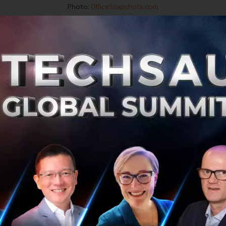
Photo:
OfficeSnapshots.com
ลัพธ์ที่น่าผิดหวังสำหรับผู้บริโภคอย่างรุนแรง
อง 5G ในระดับโลก ซึ่งมีความปลอดภัยและรัดก
hnology ออสเตรเลียมาอย่างยาวนานถึง 15 
Huawei ทวีตผ่าน Twitter ที่โต้ตอบหลังจากทางรัฐบาลออสเตรเ
าคมที่เกี่ยวข้องกับ 5G ของสองบริษัทไอทียักษ์ใหญ่จากประเท