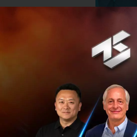
นายอภิเษก เทวินทร
เปิดเผยว่า ผลการด
บาท เพิ่มขึ้น 139.
ขณะที่มีรายได้รวม 
ได้รวม 471.45 ล้า
ด้วย บริษัท เอคซเท
จำกัด และ บริษัท ร
ส่วนการให้คำปรึกษ
บริษัทมีรายได้จาก
กับงวดเดียวกันของ
รายได้จากการขายแล
เทียบกับงวดเดียวก