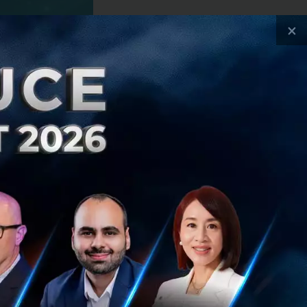
×
 (มหาชน) หรือ BE8
สุทธิ 212.86 ล้าน
บาท
กันปีก่อนที่มีราย
้าลงทุน ประกอบ
านิลลา แอนด์ เฟรนด์
รของลูกค้าทั้งใน
้สิทธิการใช้งาน
78.59% เมื่อเทียบ
คโนโลยี พบว่ามี
้น 438.44% เมื่อ
ลยีและจัดหา