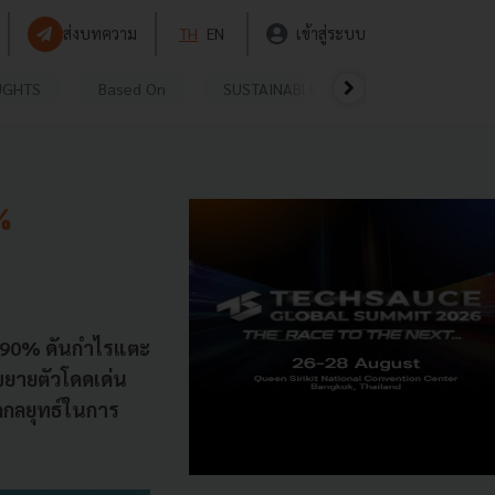
ส่งบทความ
TH
EN
เข้าสู่ระบบ
UGHTS
Based On
SUSTAINABLE
VIDEOS
P
9%
84.90% ดันกำไรแตะ
ขยายตัวโดดเด่น
ดกลยุทธ์ในการ