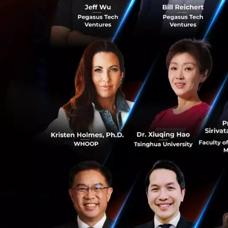
บุคลากรเทคโนโลยีจ
รายได้ 77.26 ล้า
ส่วนผลการดำเนินงาน
ขึ้น 122.61% เมื่อ
580.91 ล้านบาท เพิ
บาท ซึ่งเป็นผลมาจ
สร้างรายได้ที่สูงข
“เราได้เริ่มเข้าไป
โจทย์ความต้องการข
0
มากขึ้น สะท้อนได้จ
ด้านฐานะการเงิน ณ
เพิ่มขึ้น 152.08 ล
0
ซึ่งเป็นการเพิ่มขึ