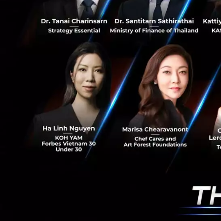
ขณะที่หนี้สินรวม ณ
5.13% จาก ณ สิ้น 
ย่อยในระหว่างงวด โ
ฐานะทางการเงินจาก
News
be8
benefit
te
RELATED A