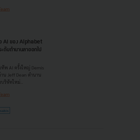
 Team
รือ AI ของ Alphabet
นระดับตำนานลาออกไป
ทัพ AI ครั้งใหญ่ Demis
 ด้าน Jeff Dean ตำนาน
ริษัทใหม่...
 Team
sabis