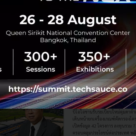
3 เรื่องที่ประเทศไทยต้อง Focu
นวัตกรรม–ปฏิรูประบบราชการ เ
สามารถประเทศ
นายอนุทิน ชาญวีรกูล นายกรัฐมนตร
กระทรวงมหาดไทย กล่าวปาฐกถาพิเศ
รับมือระเบียบโลกใหม่” ในงาน The
สิงหาคม 6, 2026
| By
Techsauce
0
News
ประเทศไทย
เศรษฐกิจไทย
BOI รื้อเกณฑ์ Data Center ชู 4
ยั่งยืน คุมเข้มใช้พลังงาน ทรัพ
ชาติ และการจ้างงานไทย
บีโอไอขานรับระเบียบใหม่คุมดาต้า
เดินหน้ายกเครื่องเกณฑ์คัดกรองโคร
เปิดข้อมูล 42 โครงการ ลงทุนรวม 
ครอบคลุมประโยชน์ต่อประเทศ พลั.