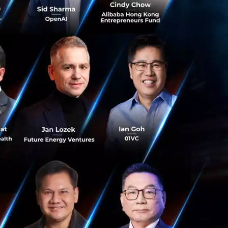
วกันของปีก่อนที่มี
8.19 ล้านบาท เพิ่ม
ะที่มีรายได้รวม
รวม 211.07 ล้าน
รัพยากรบุคคลเพื่อ
ครบวงจรมากขึ้น ตอบ
ิทธิภาพการทำงาน
%”
นายอภิเษกกล่าว
4,047.41 ล้านบาท
น 3,895.33 ล้านบาท
กสัญญา