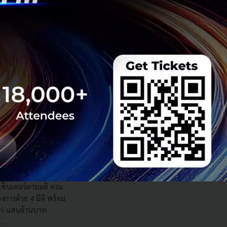
s สร้างคน–
พื่อยกระดับขีดความ
ีและรัฐมนตรีว่าการ
ษในหัวข้อ “ฝ่าวิกฤติ
 INTANIA Forum...
 Team
 มิติดันไทยสู่ฮับ AI
ยากรน้ำ พร้อมตอบโจทย์
เซ็นเตอร์ตามมติ ครม.
งการด้วย 4 มิติ พร้อม
7.5 แสนล้านบาท
..