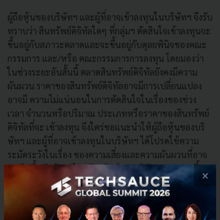
ผู้ถือหุ้นของบริษัทฯ และผู้ที่อาจเข้าลงทุนในบริษัทฯ จึงรับ
ทราบว่า สินทรัพย์ดิจิทัลใดๆ ที่กลุ่มฯ ตัดสินใจเข้าลงทุนจะ
ขึ้นอยู่กับสภาวะตลาดและจะขึ้นอยู่กับดุลยพินิจของคณะ
กรรมการ และ/หรือ คณะกรรมการการลงทุน โดยมองว่า
ในช่วงระยะอันสั้นนี้ ตลาดสินทรัพย์ดิจิทัลยังคงมีความ
ผันผวน ราคาของสินทรัพย์ดิจิทัลอาจมีการเปลี่ยนแปลง
อาจมี ความไม่แน่นอนในการตัดสินใจในเรื่องของช่วง
เวลา จํานวนหรือปริมาณ ประเภทหรือราคาของสินทรัพย์
ดิจิทัลที่จะ เข้าลงทุน จึงใคร่ขอแนะนําให้ผู้ถือหุ้นของบริ
ษัทฯ และผู้ที่อาจเข้าลงทุนในบริษัทฯ ได้โปรดใช้ความ
ระมัดระวังในเรื่อง ของความเสี่ยงและความผันผวนที่อาจ
จะเกิดขึ้นกับหุ้นหรือหลักทรัพย์ของบริษัทฯ นอกจากนี้
×
การลงทุนในสินทรัพย์ ดิจิทัลจะใช้สกุลเงินเหรียญสหรัฐ
กลุ่มฯ จึงมีความเสี่ยงจากอัตราแลกเปลี่ยนสูงขึ้นตามไป
ด้วย แม้จะมีความเสี่ยงที่กล่าวถึงข้างต้น ตลอดจนมีความ