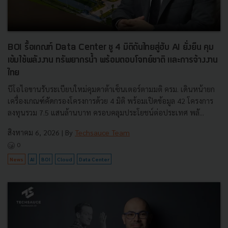
BOI รื้อเกณฑ์ Data Center ชู 4 มิติดันไทยสู่ฮับ AI ยั่งยืน คุม
เข้มใช้พลังงาน ทรัพยากรน้ำ พร้อมตอบโจทย์ชาติ และการจ้างงาน
ไทย
บีโอไอขานรับระเบียบใหม่คุมดาต้าเซ็นเตอร์ตามมติ ครม. เดินหน้ายก
เครื่องเกณฑ์คัดกรองโครงการด้วย 4 มิติ พร้อมเปิดข้อมูล 42 โครงการ
ลงทุนรวม 7.5 แสนล้านบาท ครอบคลุมประโยชน์ต่อประเทศ พลั...
สิงหาคม 6, 2026
| By
Techsauce Team
0
News
AI
BOI
Cloud
Data Center