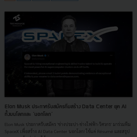
Elon Musk ประกาศรับสมัครทีมสร้าง Data Center ยุค AI
ทั้งบนโลกและ ‘นอกโลก’
Elon Musk ประกาศรับสมัคร 'ช่างประปา-ช่างไฟฟ้า-วิศวกร' มาร่วมทีม
SpaceX เพื่อสร้าง AI Data Center นอกโลก! ใช้แค่ Résumé และสรุป