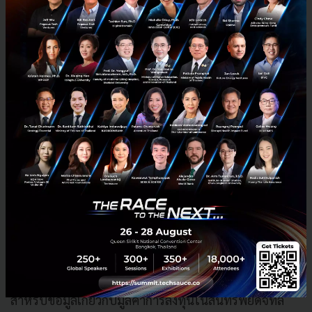
ผันผวนที่อาจเกิดขึ้นจากการลงทุนในการซื้อดังกล่าว งบกํา
ไร ขาดทุนของกลุ่มฯ จะไม่แสดงข้อมูลเกินจริงเกี่ยวกับผลกํ
าไรจากการลงทุนดังกล่าว เนื่องจากการลงทุนดังกล่าวจะ
ระบุ เป็น “สินค้าคงเหลือสินทรัพย์ดิจิทัล” ซึ่งบันทึกมูลค่า
ด้วยราคาทุน หรือมูลค่าสุทธิที่จะได้รับคืน แล้วแต่มูลค่าใด
จะต่ํา กว่า ด้วยนโยบายดังกล่าว งบกําไรขาดทุนของกลุ่มฯ
จะแสดงกําไรของสินทรัพย์ดิจิทัลเมื่อที่มีการขายเงินลงทุน
และ เกิดกําไรเท่านั้น และแสดงผลขาดทุนจากการลงทุน
เมื่อมีมูลค่าการลงทุนขั้นต่ำกว่าเงินลงทุน หรือ มีการขาย
เงินลงทุน
ออกไปแล้วก็ให้เกิดผลขาดทุน ด้วยนโยบายบัญชีที่มีความ
Conservative งบกําไรขาดทุนของเราจะไม่แสดงผลการ
ดําเนินงานเกินจริงเกี่ยวกับผลกําไรของกลุ่มฯ
สําหรับข้อมูลเกี่ยวกับมูลค่าการลงทุนในสินทรัพย์ดิจิทัล