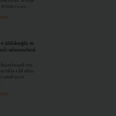
ษในหัวข้อ “ฝ่าวิกฤติ
 INTANIA Forum...
 Team
 มิติดันไทยสู่ฮับ AI
ยากรน้ำ พร้อมตอบโจทย์
เซ็นเตอร์ตามมติ ครม.
งการด้วย 4 มิติ พร้อม
7.5 แสนล้านบาท
..
 Team