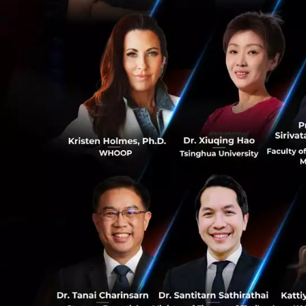
CATL ยังแย้มข้อมูลเ
ไกลถึง 1,500 กิโลเ
สรุป
การที่เราสามารถชาร
คือ ผู้ใช้ต้องมีตู้
ตัว อย่างในจีน BYD 
ศอื่นๆ จะมีตู้ชาร์
0
อย่างไรก็ตามอนาคต
นำมาใช้งานจริงในร
มากขึ้น อุปสรรคจุ
0
อ้างอิง:
techradar