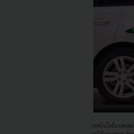
เทคโนโลยีแบตเตอรี่
จะใช้เวลาพอๆ กับกา