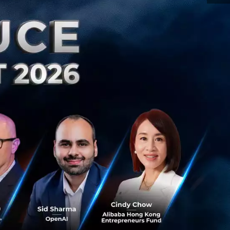
 องศาเซลเซียส
จะทำให้รถอีวีชาร์จ
ให้ตัวรถมีน้ำหนัก
ช้การทำความร้อนแบบ
นนี้อาจไม่จำเป็น
์ในภาพรวมลงได้
าดูจากคู่แข่งอย่าง
ำระยะทางทะลุ 640
ี้ทางผู้ก่อตั้ง