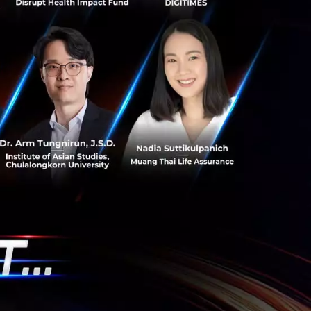
กิจอสังหาริมทรัพย์
เทคโนโลยี การวาดร
ละทิศทางศูนย์กลาง
6 โปรเจคโรงไฟฟ้า ห
ร้างเองทั้งหมด ร่
นาซอฟต์แวร์ ยานย