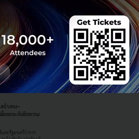
s สร้างคน–
พื่อยกระดับขีดความ
ีและรัฐมนตรีว่าการ