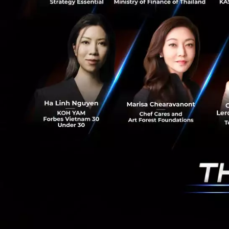
News
ev
catl
ev-batt
Thawatc
ขาย food d
โรงแรม 2 
Thawatc
Thailnt บ
วดชิพ ที่ใ
ของการเชื่
รืออ่างเก็
Thawatc
ทุนจดทะเบี
วมถึงการอ