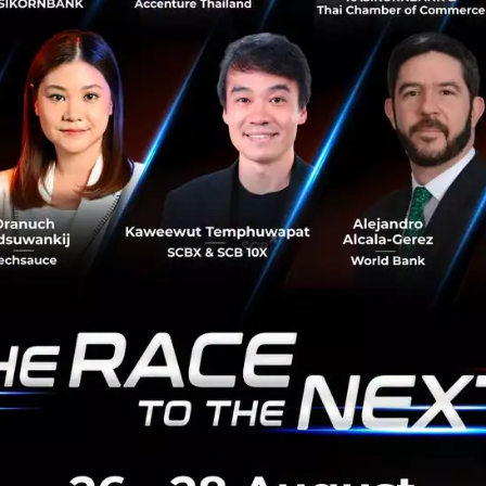
ery
hai Wattanachok
1 m. ago
|
Edited 1 m. ago
elivery application ป่าว ปรับแต่งเอง 5 ล้าน ปรับแต่งให้ 10 ล้าน ธุร
โรงแรม 7ร้อยล้าน การชำระเงินทั่วโลก หมื่นล้าน - แสนล้าน
hai Wattanachok
1 m. ago
|
Edited 1 m. ago
ริษัท เทคโนโลยี ในประเทศ ไทย ร่วมถึงการผลิต
คอมพิวเตอร์ หรือ ชิพ
ช้ ชื่อ รุ่น Nano computer เชื่อม ซอฟต์แวร์ จากการมองเห็นอนาคต แ
อมเข้าหากันทัว โลกเข้าถึง บริษัท ยานยนต์ ev ตั่งแต่อายุ 27 พ.ศ 199
บน้ำ การจัดเก็บพลังงานหรือล้อเลี้ยงพลังงาน ในประเทศไทย
hai Wattanachok
1 m. ago
|
Edited 1 m. ago
ยน 5000 กว่าล้าน บริษัทรถยนต์ในไทยที่เป็นเจ้าวงใหญ่ ไม่มีโฆษณา ส
อกแบบรปทรง จนถึงการจัดเก็บพลังงานแบตเตอรี่ อุสาหกรรม การพัฒ