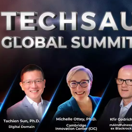
อ แบตเตอรี่รุ่นนี้ทำงานได้ดีมากในสภาพอากาศหนาวจัดถึง -30
ี่ช่วยให้ความร้อนกับตัวเองได้ โดยปกติแล้วอากาศที่หนาวเย็น
ผู้ผลิตหลายค่ายต้องติดฮีทปั๊มเพิ่มเพื่อช่วยแก้ปัญหานี้ ซึ่งทำ
แพงกว่าเดิม
คจะยังมีไม่มาก แต่สื่ออย่าง CarNewsChina ระบุว่าระบบนี้ใ
หาการชาร์จช้าในที่เย็นจัด ซึ่งหมายความว่ารถที่ใช้แบตเตอรี่รุ่
แบบเดิมๆ อีกต่อไป ช่วยลดทั้งน้ำหนักและต้นทุนการผลิตรถยนต
แต่ตู้ชาร์จยังเป็นข้อจำกัด
่ได้ระบุชัดเจนว่าแบตเตอรี่รุ่นนี้จะวิ่งได้ระยะทางเท่าไหร่ แต่ถ้
.0 ของ BYD เป็นเกณฑ์มาตรฐาน แบตเตอรี่รุ่นใหม่ๆ ก็น่าจะท
) ได้สบายๆ เนื่องจากมีความหนาแน่นของพลังงานสูงขึ้น นอกจากน