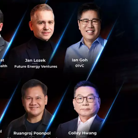
ตใหม่ สามารถวิ่งได้
ามท้าทายด่านสุดท้าย
ร์จทั่วโลกกำลังขยาย
ีกพักใหญ่กว่าประเท
ีกสักปีสองปีเพื่อ
์จขยายตัวครอบคลุม