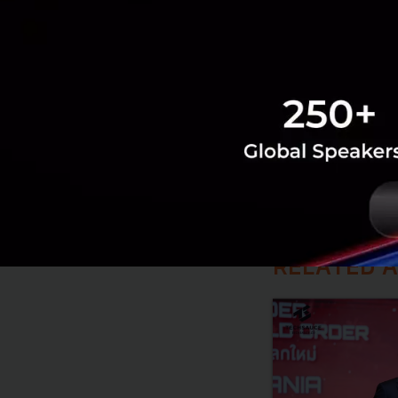
นต์ev
Thawatc
Catl ผมต้
Thawatc
สวัสดี
RELATED A