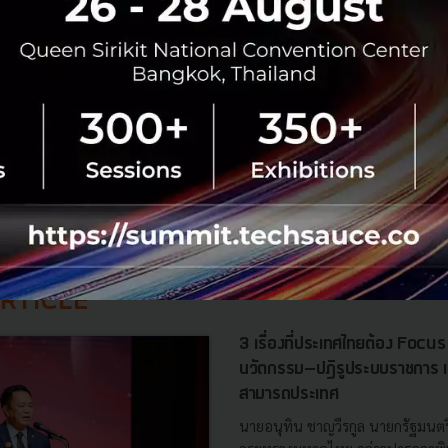
hai Wattanachok
1 m. ago
องการสั่งแบตเตอรี่ มาผลิตรถยนต์ ev ในไทย
hai Wattanachok
1 m. ago
RTICLE
3 เรื่องที่ประเทศไทยต้อง Focu
นวัตกรรม–ปฏิรูประบบราชการ เ
สามารถประเทศ
นายอนุทิน ชาญวีรกูล นายกรัฐมนตร