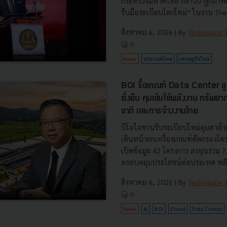
กระทรวงมหาดไทย กล่าวปาฐกถาพิเศ
รับมือระเบียบโลกใหม่” ในงาน The
สิงหาคม 6, 2026
| By
Techsauce
0
News
ประเทศไทย
เศรษฐกิจไทย
BOI รื้อเกณฑ์ Data Center ชู 4
ยั่งยืน คุมเข้มใช้พลังงาน ทรัพ
ชาติ และการจ้างงานไทย
บีโอไอขานรับระเบียบใหม่คุมดาต้า
เดินหน้ายกเครื่องเกณฑ์คัดกรองโคร
เปิดข้อมูล 42 โครงการ ลงทุนรวม 
ครอบคลุมประโยชน์ต่อประเทศ พลั.
สิงหาคม 6, 2026
| By
Techsauce
0
News
AI
BOI
Cloud
Data Center