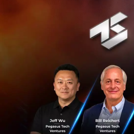
จุดเด่นอีกอย่างคื
เพราะมีเทคโนโลยีท
ไฟเข้าได้ช้าลงมากจน
เพิ่มขึ้นและมีราคา
แม้ข้อมูลทางเทคนิ
รวดเร็ว เพื่อแก้ปัญ
ต้องพึ่งพาฮีทปั๊ม
ระยะทางวิ่งไกลขึ้น 
ถึงแม้ CATL จะยังไม
แบตเตอรี่ Blade 2
กิโลเมตร (400 ไมล์