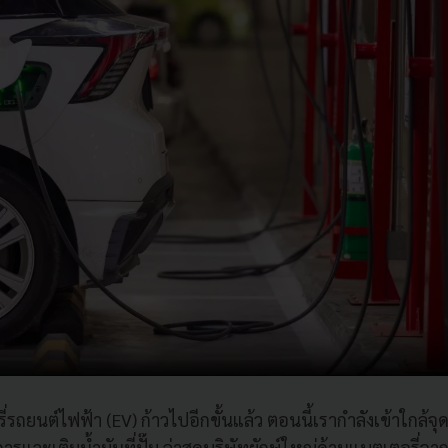
รถยนต์ไฟฟ้า (EV) ก้าวไปอีกขั้นแล้ว ตอนนี้เรากำลังเข้าใกล้จุด
รแวะเติมน้ำมันที่ปั๊ม ล่าสุดบริษัทยักษ์ใหญ่ด้านแบตเตอรี่จาก