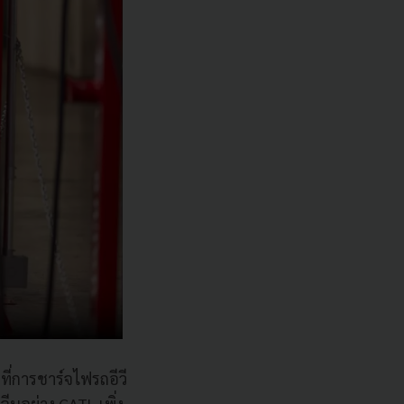
ที่การชาร์จไฟรถอีวี
จีนอย่าง CATL เพิ่ง