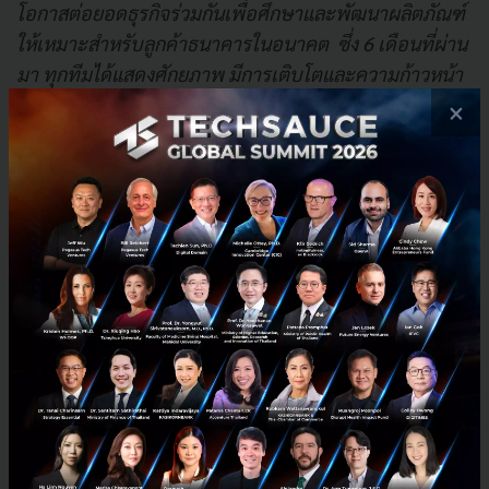
โอกาสต่อยอดธุรกิจร่วมกันเพื่อศึกษาและพัฒนาผลิตภัณฑ์
ให้เหมาะสำหรับลูกค้าธนาคารในอนาคต ซึ่ง 6 เดือนที่ผ่าน
มา ทุกทีมได้แสดงศักยภาพ มีการเติบโตและความก้าวหน้า
ทางธุรกิจ และเพื่อเป็นการสนับสนุนให้สตาร์ทอัพเติบโต
×
อย่างยั่งยืน ธนาคารไทยพาณิชย์จึงได้มอบเงินลงทุน
สนับสนุน 1 ล้านบาทให้กับทุกทีม และมอบเงินลงทุนพิเศษ
ให้แก่ 3 ทีมที่ได้รับการตัดสินจากศักยภาพในการดำเนิน
ธุรกิจ การเติบโต และความพร้อมในการรับเงินลงทุน รวม
ถึงการตัดสินจากคณะกรรมการและนักลงทุนที่มาร่วมงาน
ในวันนี้”
ชาล เจริญพันธ์
Head of Accelerator บริษัท ดิจิทัล
เวนเจอร์ส จำกัด
กล่าวว่า
สตาร์ทอัพภายใต้โครงการทั้ง
10 ทีม ล้วนมีศักยภาพสูงในทางธุรกิจ และมีประเภทธุรกิจ
ที่หลากหลาย ครอบคลุมทั้งส่วนที่เป็นฟินเทคและธุรกิจ
อื่นๆ อีกทั้งยังสะท้อนให้เห็นถึงมุมมองทางด้านเทคโนโลยี