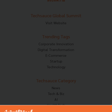
ส่งบทความ
Techsauce Global Summit
Visit Website
Trending Tags
Corporate Innovation
Digital Transformation
E-Commerce
Startup
Technology
Techsauce Category
News
Tech & Biz
AI
HealthTech
Exec Insight