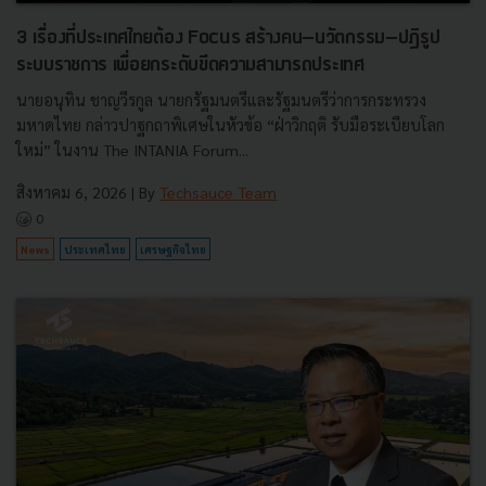
3 เรื่องที่ประเทศไทยต้อง Focus สร้างคน–นวัตกรรม–ปฏิรูป
ระบบราชการ เพื่อยกระดับขีดความสามารถประเทศ
นายอนุทิน ชาญวีรกูล นายกรัฐมนตรีและรัฐมนตรีว่าการกระทรวง
มหาดไทย กล่าวปาฐกถาพิเศษในหัวข้อ “ฝ่าวิกฤติ รับมือระเบียบโลก
ใหม่” ในงาน The INTANIA Forum...
สิงหาคม 6, 2026
| By
Techsauce Team
0
News
ประเทศไทย
เศรษฐกิจไทย