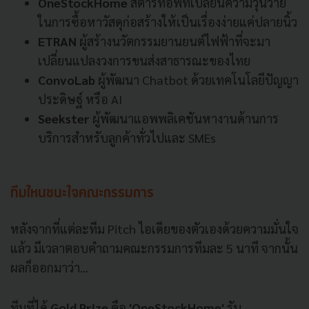
OneStockHome
สตาร์ทอัพที่เปลี่ยนความวุ่นวาย
ในการซื้อหาวัสดุก่อสร้างให้เป็นเรื่องง่ายแค่ปลายนิ้ว
ETRAN
ผู้สร้างนวัตกรรมยานยนต์ไฟฟ้าที่จะมา
เปลี่ยนแปลงวงการขนส่งสาธารณะของไทย
ConvoLab
ผู้พัฒนา Chatbot ด้วยเทคโนโลยีปัญญา
ประดิษฐ์ หรือ AI
Seekster
ผู้พัฒนาแอพพลิเคชันหางานด้านการ
บริการสำหรับลูกค้าทั่วไปและ SMEs
ทีมไหนชนะใจคณะกรรมการ
หลังจากที่แต่ละทีม Pitch ไอเดียของตัวเองด้วยความมั่นใจ
แล้ว มีเวลาตอบคำถามคณะกรรมการทีมละ 5 นาที จากนั้น
ผลก็ออกมาว่า...
ทีมที่ได้
Gold Prize
คือ
'OneStockHome'
รับ