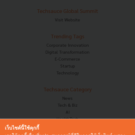
Techsauce Global Summit
Visit Website
Trending Tags
Corporate Innovation
Digital Transformation
E-Commerce
Startup
Technology
Techsauce Category
News
Tech & Biz
AI
HealthTech
Exec Insight
เว็บไซต์นี้ใช้คุกกี้
Corp Innov