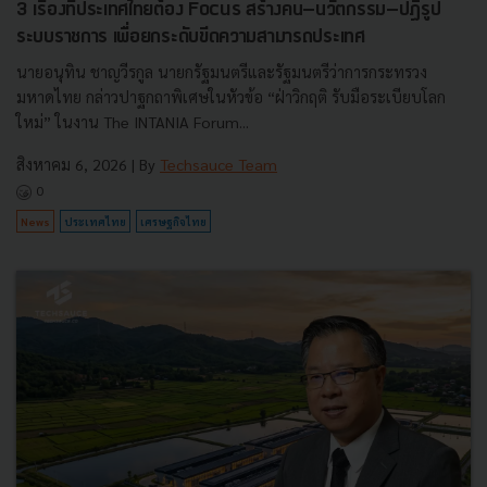
3 เรื่องที่ประเทศไทยต้อง Focus สร้างคน–นวัตกรรม–ปฏิรูป
ระบบราชการ เพื่อยกระดับขีดความสามารถประเทศ
นายอนุทิน ชาญวีรกูล นายกรัฐมนตรีและรัฐมนตรีว่าการกระทรวง
มหาดไทย กล่าวปาฐกถาพิเศษในหัวข้อ “ฝ่าวิกฤติ รับมือระเบียบโลก
ใหม่” ในงาน The INTANIA Forum...
สิงหาคม 6, 2026
| By
Techsauce Team
0
News
ประเทศไทย
เศรษฐกิจไทย