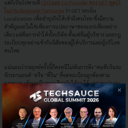
แต่ก็เป็นไปตามที่
CEO และ Co-Founder ของ GET พูดไว้
ในงาน Blognone Tomorrow
ว่า GET จะเน้น
Localization เพื่อทำธุรกิจให้เข้าถึงคนไทย ซึ่งมีความ
สำคัญและไม่ใช่เพียงการแปลภาษาของแอปเพียงอย่าง
เดียว แต่คือการทำให้ทั้งบริษัท ตั้งแต่ทีมผู้บริหาร และกฎ
ระเบียบทุกอย่างเข้ากับนิสัยของผู้ให้บริการและผู้บริโภค
คนไทย
แน่นอนว่ากลยุทธ์ครั้งนี้ก็คงหนีไม่พ้นการดึง "คนขับวินรถ
จักรยานยนต์" หรือ "พี่วิน" ที่จดทะเบียนถูกต้องตาม
กฎหมาย เข้ามาเป็นพวกเดียวกันให้จนได้ เพราะแน่นอน
×
ว่าการสร้างทางเลือกใหม่ให้ผู้บริโภคในครั้งนี้ ก็ต้องทำไป
ควบคู่กับการผูกมิตรและส่งเสริมบริการท้องถิ่นที่มีอยู่ด้วย
นั่นเอง
เพราะในอดีตคลายเคสๆ ที่เรื่องเป็นคู่แข่ง (ทั้งในไทยและ