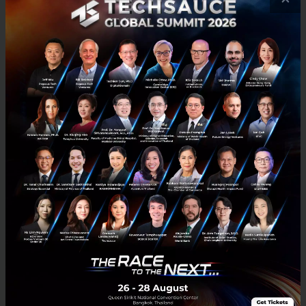
3 เรื่องที่ประเทศไทยต้อง Focus สร้างคน–นวัตกรรม–ปฏิรูป
ระบบราชการ เพื่อยกระดับขีดความสามารถประเทศ
นายอนุทิน ชาญวีรกูล นายกรัฐมนตรีและรัฐมนตรีว่าการกระทรวง
มหาดไทย กล่าวปาฐกถาพิเศษในหัวข้อ “ฝ่าวิกฤติ รับมือระเบียบโลก
ใหม่” ในงาน The INTANIA Forum...
สิงหาคม 6, 2026
| By
Techsauce Team
0