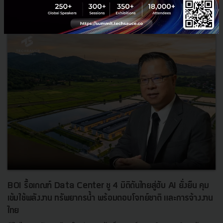
News
ประเทศไทย
เศรษฐกิจไทย
BOI รื้อเกณฑ์ Data Center ชู 4 มิติดันไทยสู่ฮับ AI ยั่งยืน คุม
เข้มใช้พลังงาน ทรัพยากรน้ำ พร้อมตอบโจทย์ชาติ และการจ้างงาน
ไทย