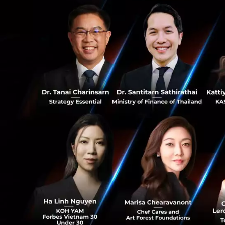
0
ที่มา:
Straitstimes
News
gojek
Cloud Kitc
586
RELATED A