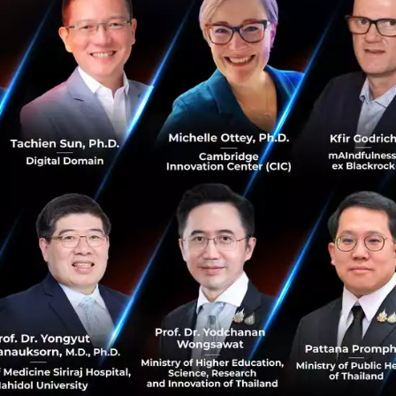
Photo: GO-JEK
ม่ใช่เรื่องใหม่ เพราะที่เยอรมันก็มีผู้ให้บริการอย่าง
Keatz ,
ในส
่มีนักลงทุนอย่าง
Travis Kalanick (
ผู้ร่วมก่อตั้ง
Uber)
เปลี่ยนพื้น
ินเดียก็มีผู้เล่นอย่าง
Rebel Foods
ซึ่ง
GoJek
พึ่งลงทุนไปนั้น 
 มาเปิด
ในอินโดนีเซียกว่า
100
แห่งในช่วง
18
เดือนข้างหน้านี
หารจีน อาหารท้องถิ่น
Nasi Goreng
อาหารมุสลิมต่างๆ เป็นต
ที่อินโดนีเซียก่อน แต่ฟากของ
Grab
ที่ไทยเราแว่วๆ ว่าจะทำ
Clo
ery หลายคนยังสงสัยว่าระยะยาวจะเป็นเช่นไร เพราะต้องทุนหน
จะเห็นการระดมทุนกันอยู่เรื่อยๆ ของธุรกิจสายนี้ นอกจากต้องสู้
รที่ดี และการควบคุมค่าใช้จ่ายให้ได้มากที่สุด โมเดลของ Clou
วร แต่อาจมาช่วยเรื่องค่าใช้จ่ายในระยะยาวได้