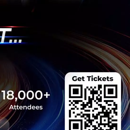
 Team
 มิติดันไทยสู่ฮับ AI
ยากรน้ำ พร้อมตอบโจทย์
เซ็นเตอร์ตามมติ ครม.
งการด้วย 4 มิติ พร้อม
7.5 แสนล้านบาท
..
 Team
รือ AI ของ Alphabet
นระดับตำนานลาออกไป