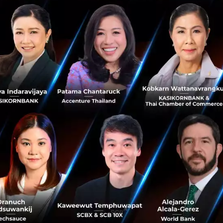
hen
No comment
RTICLE
3 เรื่องที่ประเทศไทยต้อง Focu
นวัตกรรม–ปฏิรูประบบราชการ เ
สามารถประเทศ
นายอนุทิน ชาญวีรกูล นายกรัฐมนตร
กระทรวงมหาดไทย กล่าวปาฐกถาพิเศ
รับมือระเบียบโลกใหม่” ในงาน The