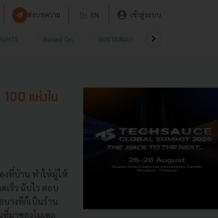
ส่งบทความ
TH
EN
เข้าสู่ระบบ
UGHTS
Based On
SUSTAINABLE
VIDEOS
P
 100 แห่งใน
ที่บ้าน ทำให้ผู้ให้
วดเร็ว ฉับไว ตอบ
อบางทีก็เป็นร้าน
็นที่มาของโมเดล