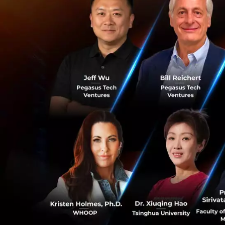
เทรนด์นี้จริงๆ แล้วไ
Cloud Kitchens
ที
มาทำเป็นครัว และในอ
นำ
Cloud Kitchens
หลากหลายตั้งแต่อา
โมเดลนี้ยังเริ่มต้น
ธุรกิจ Food Deliv
เลยไม่น่าแปลกใจที่
โมชั่น นำเสนอบริกา
ลงทุนช่วงแรกพอสมค