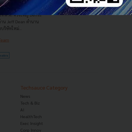
ทัพ AI ครั้งใหญ่ Demis
 ด้าน Jeff Dean ตำนาน
ริษัทใหม่...
 Team
sabis
Techsauce Category
News
Tech & Biz
AI
HealthTech
Exec Insight
Corp Innov