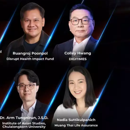
s สร้างคน–
พื่อยกระดับขีดความ
ีและรัฐมนตรีว่าการ
ษในหัวข้อ “ฝ่าวิกฤติ
 INTANIA Forum...