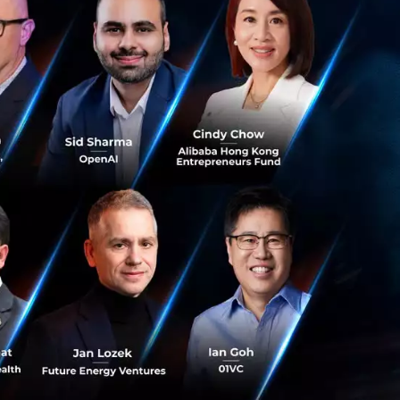
หรัฐก็มีผู้เล่นอย่าง
ที่อสังหาฯ ที่ซบเซา
ทั้งคู่เตรียม
้ โดยมีอาหารที่
้น สำหรับ
GoJek
ud Kitchen
เองด้วย
า สายป่านยาวจริงๆ
ทั้งเรื่องราคา โปร
d Kitchen แม้ต้อง