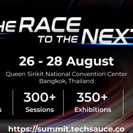
สิงหาคม 6, 2026
| By
Techsauce
0
News
ประเทศไทย
เศรษฐกิจไทย
BOI รื้อเกณฑ์ Data Center ชู 4
ยั่งยืน คุมเข้มใช้พลังงาน ทรัพ
ชาติ และการจ้างงานไทย
บีโอไอขานรับระเบียบใหม่คุมดาต้า
เดินหน้ายกเครื่องเกณฑ์คัดกรองโคร
เปิดข้อมูล 42 โครงการ ลงทุนรวม 
ครอบคลุมประโยชน์ต่อประเทศ พลั.
สิงหาคม 6, 2026
| By
Techsauce
0
News
AI
BOI
Cloud
Data Center
Demis Hassabis ขึ้นคุม หัวเ
แล้ว หลัง Jeff Dean พนักงา