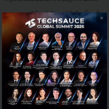
นอกจาก Meta ยังมีสตาร์ตอัปและบริษัทเล็กๆ ที่ลงทุนใน
×
สนามนี้จำนวนมาก Apple ก็มีรายงานว่ากำลังพัฒนาแว่นที่
ใช้คู่กับ AirPods เช่นกัน
Google ยังไม่ประกาศราคาและชื่อแบรนด์อย่างเป็น
ทางการ ระบุเพียงว่าแว่นทั้งสองรุ่นจะออกสู่ตลาดในฤดู
ใบไม้ร่วงปี 2026 หรือประมาณช่วงปลายปีนี้
จุดที่น่าจะกำหนดความสำเร็จของ Audio Glasses คือ
ราคา ถ้าราคาสูสีกับ Ray-Ban Meta ที่อยู่ในระดับ 300-
400 ดอลลาร์ น่าจะเป็นจุดที่แข่งขันได้ แต่ถ้าราคาสูงกว่านี้
มาก โดยเฉพาะรุ่น Gentle Monster ที่เน้นความหรู
Google อาจต้องสร้างจุดขายที่ไม่ใช่แค่ Gemini