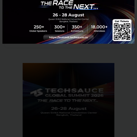
อ้างอิง :
Techcrunch
,
Mashable
News
Google
gemini
smart-glasses
Audio Glasses
google-i/o-2026
No comment