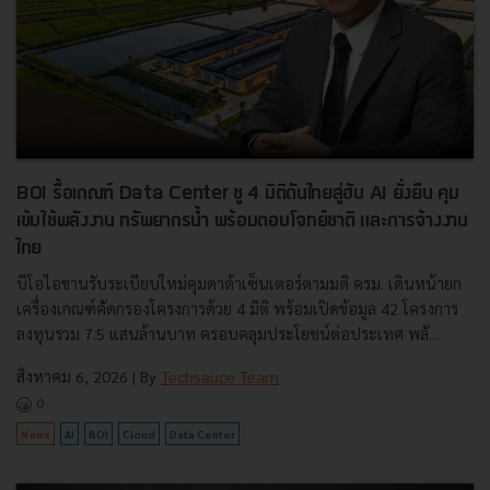
BOI รื้อเกณฑ์ Data Center ชู 4 มิติดันไทยสู่ฮับ AI ยั่งยืน คุม
เข้มใช้พลังงาน ทรัพยากรน้ำ พร้อมตอบโจทย์ชาติ และการจ้างงาน
ไทย
บีโอไอขานรับระเบียบใหม่คุมดาต้าเซ็นเตอร์ตามมติ ครม. เดินหน้ายก
เครื่องเกณฑ์คัดกรองโครงการด้วย 4 มิติ พร้อมเปิดข้อมูล 42 โครงการ
ลงทุนรวม 7.5 แสนล้านบาท ครอบคลุมประโยชน์ต่อประเทศ พลั...
สิงหาคม 6, 2026
| By
Techsauce Team
0
News
AI
BOI
Cloud
Data Center