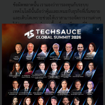
ข้อผิดพลาดนั้น เรามองว่าการลงทุนกับระบบ
เทคโนโลยีนั้นถือว่าคุ้มเเละเหมะกับธุรกิจที่เริ่มขยาย
และเติบโตเพราะช่วยให้เราสามารถจัดการงานต่างๆ
ได้ง่ายเเละเเม่นยำมากขึ้น เมื่อเรามีระบบที่ดีเราจะ
×
สามารถจัดการด้านการเงินจนสร้างฐานการเงินของ
บริษัทให้เพิ่มขึ้นได้ดีขึ้น
สุดท้ายเเล้วสิ่งที่สร้างความสำเร็จให้องค์กรคงต้องพูดถึงทุก
ภาคส่วน โดยเฉพาะสิ่งที่เราขาย เราเน้นมาตรฐานของ
อาหารที่ต้องพัฒนาให้ดีขึ้นอยู่เสมอนี่อาจเป็นส่วนหนึ่งที่
ทำให้ลูกค้ายอมรับแบรนด์ใหม่ๆ ของเราได้อย่างรวดเร็ว
เพราะเรารักษาคุณภาพของ อาหาร แบรนด์ของเรา ถึงเเม้
เราจะเจอกับช่วงวิกฤตอีกส่วนหนึ่งที่เรามองว่าคือสิ่งที่ขับ
เคลื่อนความสำเร็จ คือ บุคคลากรในทุกภาคส่วนซึ่งเราต้อ
งดูเเลเขาให้ดีถึงเเม้เราจะเจอวิกฤตเราไม่ควรทิ้งใครไว้ข้าง
หลัง สิ่งสำคัญที่จะทำให้เราผ่านอุปสรรคได้สิ่งสำคัญคือ