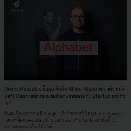
Demis Hassabis ขึ้นคุม หัวเรือ AI ของ Alphabet แล้ว หลัง
Jeff Dean พนักงานระดับตำนานลาออกไปตั้ง Startup ของตัว
เอง
สั่นสะเทือนวงการไอที Google ปรับทัพ AI ครั้งใหญ่ Demis Hassabis
สละเก้าอี้คุม DeepMind ด้าน Jeff Dean ตำนานพนักงานคนที่ 30
ประกาศลาออกตั้งบริษัทใหม่...