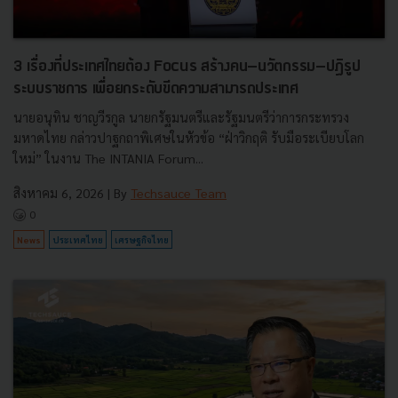
3 เรื่องที่ประเทศไทยต้อง Focus สร้างคน–นวัตกรรม–ปฏิรูป
ระบบราชการ เพื่อยกระดับขีดความสามารถประเทศ
นายอนุทิน ชาญวีรกูล นายกรัฐมนตรีและรัฐมนตรีว่าการกระทรวง
มหาดไทย กล่าวปาฐกถาพิเศษในหัวข้อ “ฝ่าวิกฤติ รับมือระเบียบโลก
ใหม่” ในงาน The INTANIA Forum...
สิงหาคม 6, 2026
| By
Techsauce Team
0
News
ประเทศไทย
เศรษฐกิจไทย