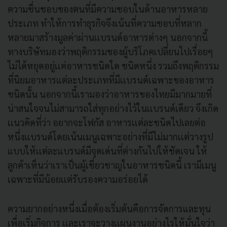
ความชื่นชอบของตนที่มีความชอบในด้านอาหารหลาย
ประเภท ทำให้การทำธุรกิจจึงเน้นที่ความชอบที่หลาก
หลายมาสร้างมูลค่าผ่านเเบรนด์อาหารต่างๆ นอกจากนี้
ทางบริษัทมองว่าพฤติกรรมของผู้บริโภคเปลี่ยนไปเรื่อยๆ
ไม่ได้หยุดอยู่เเค่อาหารชนิดใด ชนิดหนึ่ง รวมถึงพฤติกรรม
ที่นิยมอาหารแต่ละประเภทที่มีเเบรนด์เฉพาะของอาหาร
ชนิดนั้น นอกจากนี้เรามองว่าอาหารของไทยมีมากมายที่
น่าสนใจจนไม่สามารถใส่ทุกอย่างไว้ในเเบรนด์เดียว จึงเกิด
เเนวคิดที่ว่า อยากจะโฟกัส อาหารเเต่ละชนิดไปเลยต่อ
หนึ่งเเบรนด์โดยเน้นเมนูเฉพาะอย่างที่มีไม่มากเเต่วางรูป
แบบให้เเต่ละแบรนด์มีจุดเด่นที่ต่างกันไปให้ชัดเจน ให้
ลูกค้าเห็นว่าเราเป็นผู้เชี่ยวชาญในอาหารชนิดนี้ เรามีเมนู
เฉพาะที่มีน้อยเเต่รับรองความอร่อยได้
ความยากอย่างหนึ่งเมื่อต้องเริ่มต้นคือการจัดการและทุน
เพื่อเริ่มกิจการ เเละเราจะวางเเผนงานอย่างไรให้มั่นใจว่า