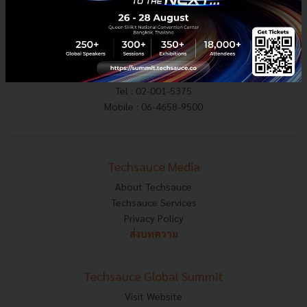
E-mail :
contact@techsauce.co
Tel : 02-001-5375
Mobile : 06-4658-9500
Techsauce Media
About Techsauce
Techsauce Services
Privacy Policy
ส่งบทความ
Techsauce Global Summit
Visit Website