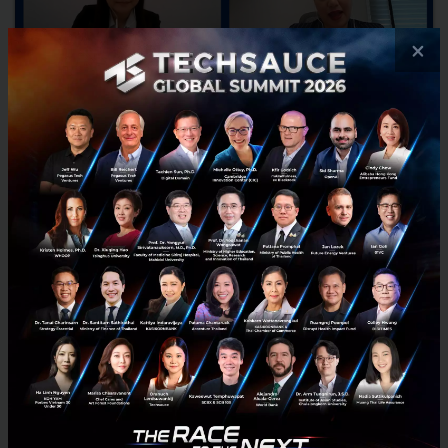
×
เปิดเคล็ดลับการจัดการเงิน iberry group อาณาจักรอาหารที่เริ่ม
จากร้านไอศกรีม
เรียนรู้จาก case study จริง โดยเครือร้านอาหาร iberry group ซึ่งคุณ
อัจฉรา บุรารักษ์ ผู้ก่อตั้ง และ Creative Director แห่ง iberry จะมาร่วมแบ่ง
ปันเคล็ดลับและกลยุทธ์ที่แบรนด์ใช้ในการขย...
พฤศจิกายน 13, 2020
| By
Techsauce Team
1
News
sme
iberry
financial