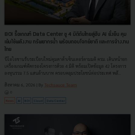
BOI รื้อเกณฑ์ Data Center ชู 4 มิติดันไทยสู่ฮับ AI ยั่งยืน คุม
เข้มใช้พลังงาน ทรัพยากรน้ำ พร้อมตอบโจทย์ชาติ และการจ้างงาน
ไทย
บีโอไอขานรับระเบียบใหม่คุมดาต้าเซ็นเตอร์ตามมติ ครม. เดินหน้ายก
เครื่องเกณฑ์คัดกรองโครงการด้วย 4 มิติ พร้อมเปิดข้อมูล 42 โครงการ
ลงทุนรวม 7.5 แสนล้านบาท ครอบคลุมประโยชน์ต่อประเทศ พลั...
สิงหาคม 6, 2026
| By
Techsauce Team
0
News
AI
BOI
Cloud
Data Center