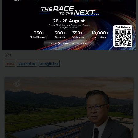
3 เรื่องที่ประเทศไทยต้อง Focus สร้างคน–นวัตกรรม–ปฏิรูป
ระบบราชการ เพื่อยกระดับขีดความสามารถประเทศ
นายอนุทิน ชาญวีรกูล นายกรัฐมนตรีและรัฐมนตรีว่าการกระทรวง
มหาดไทย กล่าวปาฐกถาพิเศษในหัวข้อ “ฝ่าวิกฤติ รับมือระเบียบโลก
ใหม่” ในงาน The INTANIA Forum...
สิงหาคม 6, 2026
| By
Techsauce Team
0
News
ประเทศไทย
เศรษฐกิจไทย