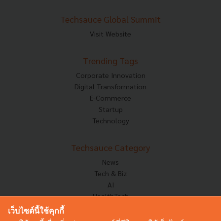
Techsauce Global Summit
Visit Website
Trending Tags
Corporate Innovation
Digital Transformation
E-Commerce
Startup
Technology
Techsauce Category
News
Tech & Biz
AI
HealthTech
Exec Insight
เว็บไซต์นี้ใช้คุกกี้
Corp Innov