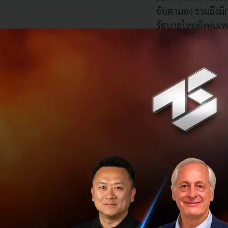
จับตามอง รวมถึงมี
รัฐบาลไทยยังทุ่มเ
อีกด้วย ทั้งนี้ทาง
Accelerator ท้องถ
ธุรกิจของผู้ประกอ
โครงการโดยเฉพาะ 
สนับสนุนของโครง
นอกจากการจัดงานเจ
พร้อมล่วงหน้าก่อน
โดยเน้นการติวเข้ม
เจรจาธุรกิจกับผู้ป
แบบอื่น ๆ อีกทั้ง
7 Startup จากประ