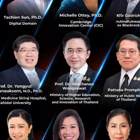
ัพเหล่า Startup จากโครงการ Jetro Innovation Program ที
N Thailand 2019 โดยมีบริษัทเข้าร่วม 7 บริษัท ซึ่งแต่ละทีมม
ตกรรมเซอร์วิสด้าน IT และนวัตกรรมด้านการแพทย์ ดังนี้
านการณ์ฉุกเฉิน อุบัติภัย ภัยธรรมชาติ ฯลฯ จาก SNS โดยให้บร
อุบัติเหตุ และสถานการณ์ฉุกเฉิน จากการวิเคราะห์ข้อมูลผ่านส
stragram, Youtube มีบริการแบบรายเดือน ผู้ใช้บริการสามารถ 
งมีการพัฒนาโดยใช้ SaaS ลูกค้าหลักที่ใช้บริการในปัจจุบันคื
ื่อมวลชน และบริษัทที่ให้บริการด้านการขนส่ง