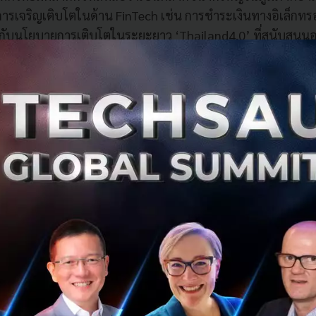
การเจริญเติบโตในด้าน FinTech เช่น การชำระเงินทางอิเล็กทรอ
ทกับนโยบายการเติบโตในระยะยาว ‘Thailand4.0’ ที่สนับสนุนอ
 JETRO กรุงเทพฯ มองเห็นถึงความสำคัญดังกล่าว จึงได้ทำความร่ว
ิ่นที่มีความเชี่ยวชาญในวงการ Startup ของไทย จัดทำโครงก
บการญี่ปุ่นในประเทศไทยอย่างครบวงจร โดยได้มีการจัดงานเจร
ภายในงาน CEBIT ASEAN Thailand 2019 ซึ่งนับเป็นอีกหนึ่ง
การ
รจาธุรกิจแล้ว ยังมีสนับสนุนอื่นๆ อาทิ โครงการ ‘Bootcamp
มาที่ประเทศไทย และโครงการ Mentoring แบบส่วนตัวกับ Accel
ในการปรับ Pitch ให้เหมาะสมกับกลุ่มเป้าหมาย และให้คำแนะน
ระกอบการไทย ให้กับบริษัทญี่ปุ่นที่เข้าร่วมโครงการ รวมถึงยังม
ก่อนและหลังการจัดงาน
เทศญี่ปุ่นที่น่าจับตามอง