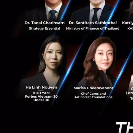
55
AI Platform สำหรั
Deep Learning ซึ
Saas ที่สามารถรอง
ABEJA ได้ให้บริกา
การผลิต การขนส่ง 
โดยมีจุดมุ่งหมายท
3. Studist Corp
Application สร้างค
Manual Creator โด
ทำงาน ซึ่งทำให้ใน
time สร้างการทำง