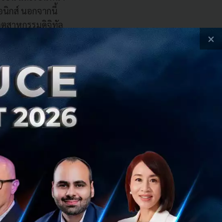
นิกส์ นอกจากนี้
ุตสาหกรรมดิจิทัล
×
มมือกับ
ารสนับสนุนการขยาย
จาธุรกิจของ
เป้าหมายการ
’ บ่มเพาะความ
erator ท้องถิ่น
ำเกี่ยวกับการ
ีการสนับสนุนในรูป