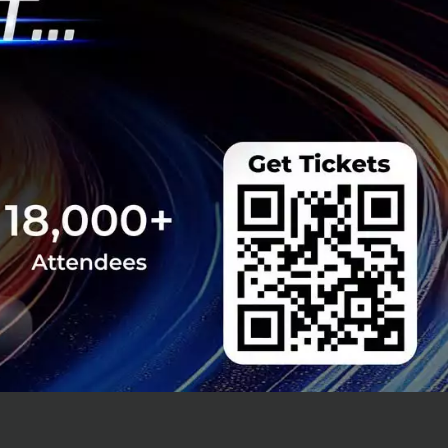
สำหรับสกุลเงิน
ation ได้รับเลือก
ร Blockchain พัฒนา
ยาลัยโอซาก้า ทำการ
ในนิวเคลียสของ
มของเชื้อไข้เลือด
วงที เพื่อทำการ