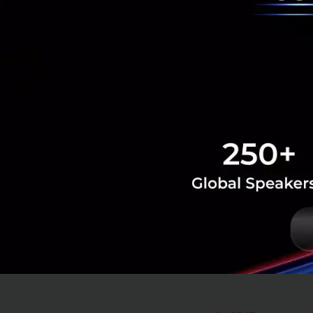
4. Soramitsu
Platform ด้าน Blo
ดิจิทัลที่ปลอดภัย 
เป็นอยู่ในอันดับสี
สกุลเงินดิจิทัลแล
5. VisGene
ชุดตรวจสอบไวรัสไข
วิจัยและพัฒนาเครื
เซลล์ หรือ จีโนม เ
ออกในภูมิภาคต่าง ๆ
รักษาได้อย่างแม่นยำ