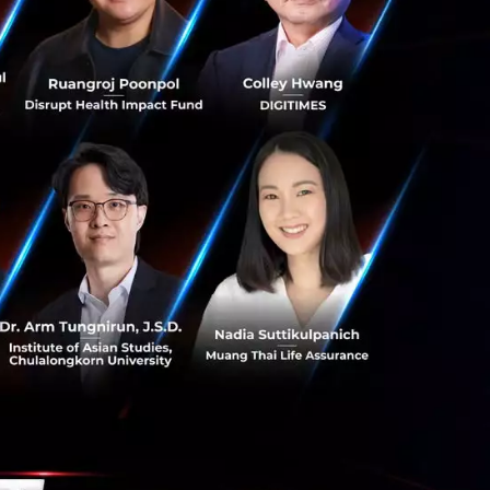
ชาญในเทคโนโลยี
ค้นและพัฒนาระบบ
ธิภาพ บริษัท
ช่น ในอุตสาหกรรม
ในประเทศสิงคโปร์
ซิฟิค
รเครื่องมือ Cloud
บปรุงคู่มือในการ
ดระวังได้แบบ Real
นในองค์กร