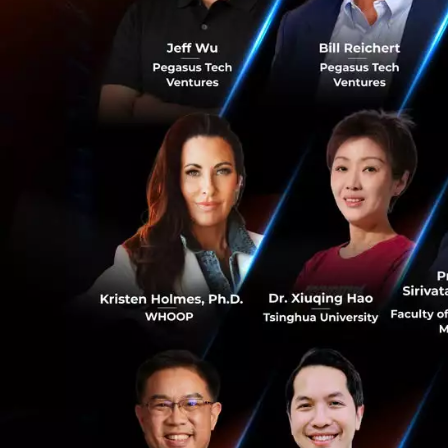
JETRO Bangkok ยกท
ร่วมงาน CEBIT ASEA
หลายด้าน อาทิ นวั
1. Spectee
AI คัดกรองข้อมูลสถ
รวมถึงรายงานข้อมูล
เช่น Facebook, In
ผ่าน dashboard ซึ่
ญี่ปุ่น สำนักข่าวส
1
2. Abeja, Inc.