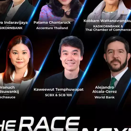
บการวิเคราะห์เพื่อเพิ่มประสิทธิภาพการทำงานมีความเชี่ยว
่งเป็นส่วนหนึ่งของกระบวนการเรียนรู้ของระบบ AI ทำการคิด
รับความต้องการที่หลากหลายในแต่ละองค์กรได้อย่างมีประสิท
รพัฒนา AI Platform ให้กว่า 150 องค์กรในหลากหลายธุรกิจ เ
โครงสร้างพื้นฐาน นอกจากในประเทศญี่ปุ่นแล้ว บริษัทมีสาขา
ี่ให้ความสำคัญกับการเจริญเติบโตของธุรกิจในภูมิภาคเอเชียแป
oration
ู่มือการทำงานที่มี interface ใช้งานง่ายบนสมาร์ทโฟน ให้บริกา
ยสามารถให้สมาร์ทโฟนและอุปกรณ์แท็บเล็ต เพื่อสร้างและปรั
องค์กรสามารถทำการแชร์ข้อมูลวิธีการทำงานและจุดที่ควรระมั
านที่มีประสิทธิภาพ ยกระดับการสื่อสารและคุณภาพของผลงา