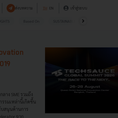
ส่งบทความ
TH
EN
เข้าสู่ระบบ
UGHTS
Based On
SUSTAINABLE
VIDEOS
P
novation
2019
กลาง SME รวมถึง
รรมเหล่านี้เกิดขึ้น
ับสนุนด้านการ
elerator จาก