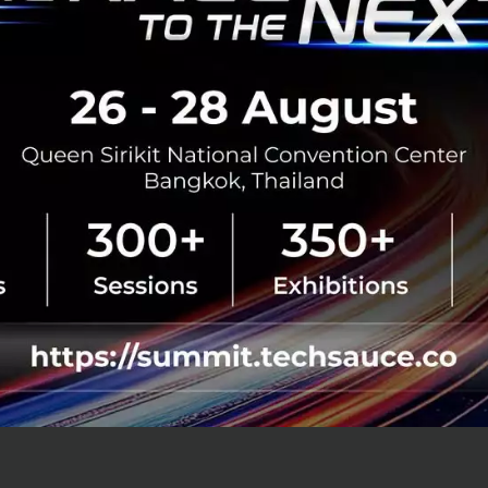
ckchain ให้บริการการพัฒนา Open Source Blockchain เพื่อใช้
ซึ่งในเดือนพฤษภาคม 2019 บริษัทได้รับการรับรอง Linux Found
่ของผู้ให้บริการด้าน Blockchain ของโลก ที่ผ่านมาได้ให้บริกา
ะพัฒนาระบบการโอนเงินให้กับธนาคารแห่งชาติกัมพูชา
้เลือดออกจาก Genome ก่อตั้งโดยกลุ่มนักนักวิจัยจากมหาวิท
่องมือสำหรับตรวจโรคไข้เลือดออกจากชุดของ DNA ที่บรรจุอยู่
ครื่องมือนี้สามารถตรวจสอบได้แม่นยำ โดยทำการเก็บข้อมูลจีโน
 จุดประสงค์เพื่อให้ทราบการติดเชื้อไข้เลือดออกได้อย่างทันท่
 ด้วยค่าใช้จ่ายในการตรวจที่ไม่สูงมากเข้าถึงกลุ่มคนได้ง่าย