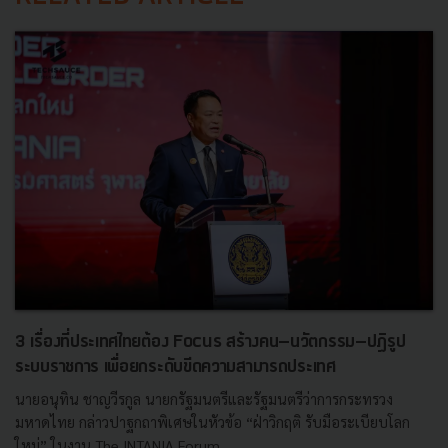
3 เรื่องที่ประเทศไทยต้อง Focus สร้างคน–นวัตกรรม–ปฏิรูป
ระบบราชการ เพื่อยกระดับขีดความสามารถประเทศ
นายอนุทิน ชาญวีรกูล นายกรัฐมนตรีและรัฐมนตรีว่าการกระทรวง
มหาดไทย กล่าวปาฐกถาพิเศษในหัวข้อ “ฝ่าวิกฤติ รับมือระเบียบโลก
ใหม่” ในงาน The INTANIA Forum...