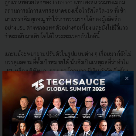
ถูกแทนที่ด้วยโลกของ Internet แทบทั้งสิ้น รวมทั้งเมื่อมี
สถานการณ์การแพร่ระบาดของเชื้อไวรัสโควิด-19 ที่เข้า
มาแทรกซึมทุกอณู ทำให้ภาพรวมรายได้ของผู้ผลิตสื่อ
อย่าง JSL ต่างพลอยหดตัวอย่างต่อเนื่อง และยังไม่มีวี่แวว
ว่าจะกลับมาเติบโตได้ในระยะเวลาอันใกล้นี้
และแม้จะพยายามปรับตัวในรูปแบบต่าง ๆ เรื่อยมา ก็ยังไม่
บรรลุผลตามที่ตั้งเป้าหมายได้ นั่นจึงเป็นเหตุผลที่ว่าทำไม
JSL หรือ บริษัท เจ เอส แอล โกลบอล มีเดีย จํากัด จึงต้อง
×
ประกาศยุติการดำเนินงานบางส่วนลง ซึ่งก็ต้องรอติดตาม
กันต่อไปว่า JSL จะพลิกโฉมกลับมาอยู่ในรูปแบบใด และ
จะดำเนินการต่อไปอย่างไร "ในวันที่อนาคตสื่อยังคง
ทำนายไม่ได้"
News
JSL
สื่อ
covid-19
รายการโทรทัศน์
digital-disruption
บริษัท เจ เอส แอล โกลบอล มีเดีย จํากัด