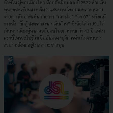
ยักษ์ใหญ่ของเมืองไทย ที่ก่อตั้งเมื่อปลายปี 2522 ด้วยเงิน
ทุนจดทะเบียนแรกเริ่ม 1 แสนบาท โดยรวมหลากหลาย
รายการดัง อาทิเช่น รายการ “เจาะใจ” “วิก 07” หรือแม้
กระทั่ง “กิ๊กดู๋ สงครามเพลง เงินล้าน” ซึ่งถือได้ว่า JSL ได้
เดินทางเคียงคู่หน้าจอกับคนไทยมานานกว่า 43 ปี แต่ใน
ครานี้ใครจะไปรู้ว่าเป็นอันต้อง "ยุติการดำเนินงานบาง
ส่วน" หลังตกอยู่ในสภาวะขาดทุน