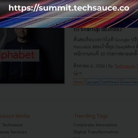
Demis Hassabis ขึ้นคุม หัวเ
แล้ว หลัง Jeff Dean พนักงา
ตั้ง Startup ของตัวเอง
สั่นสะเทือนวงการไอที Google ปรับ
Hassabis สละเก้าอี้คุม DeepMind
พนักงานคนที่ 30 ประกาศลาออกตั้งบ
สิงหาคม 6, 2026
| By
Techsauce
0
News
google
Jeff Dean
Demis Has
sauce Media
Trending Tags
 Techsauce
Corporate Innovation
auce Services
Digital Transformation