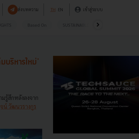
ส่งบทความ
TH
EN
เข้าสู่ระบบ
UGHTS
Based On
SUSTAINABLE
VIDEOS
P
มบริหารใหม่'
รู้สึกหลังลงจาก
จน์ วัฒนวรางกูร