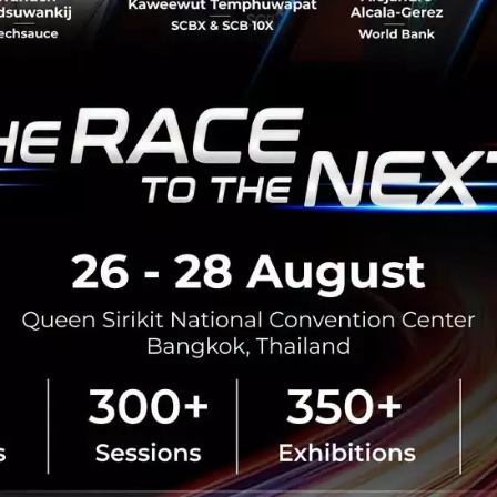
นายอนุทิน ชาญวีรกูล นายกรัฐมนตร
กระทรวงมหาดไทย กล่าวปาฐกถาพิเศ
รับมือระเบียบโลกใหม่” ในงาน The
สิงหาคม 6, 2026
| By
Techsauce
0
News
ประเทศไทย
เศรษฐกิจไทย
BOI รื้อเกณฑ์ Data Center ชู 4
ยั่งยืน คุมเข้มใช้พลังงาน ทรัพ
ชาติ และการจ้างงานไทย
บีโอไอขานรับระเบียบใหม่คุมดาต้า
เดินหน้ายกเครื่องเกณฑ์คัดกรองโคร
เปิดข้อมูล 42 โครงการ ลงทุนรวม 
ครอบคลุมประโยชน์ต่อประเทศ พลั.
สิงหาคม 6, 2026
| By
Techsauce
0
News
AI
BOI
Cloud
Data Center