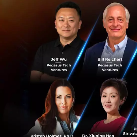
คุณบัณฑูร แถลงข่า
เศรษฐกิจปี 40 ซึ่งค
โดยการลาจากตำแหน่
เปลี่ยนผ่านครั้งสำ
สำหรับเหตุผลที่เ
เป็นคนเก่ง มีคุณธร
ในส่วนของคุณขัตติ
ผู้คนรัก มีความเฉีย
เกิดขึ้นเพียงข้าม
สบายใจ
โดยฉายาประธานกิตต