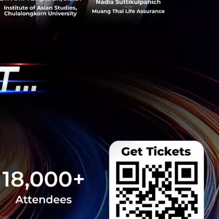
ีและรัฐมนตรีว่าการ
ษในหัวข้อ “ฝ่าวิกฤติ
 INTANIA Forum...
 Team
 มิติดันไทยสู่ฮับ AI
ยากรน้ำ พร้อมตอบโจทย์
เซ็นเตอร์ตามมติ ครม.
งการด้วย 4 มิติ พร้อม
7.5 แสนล้านบาท
..
 Team