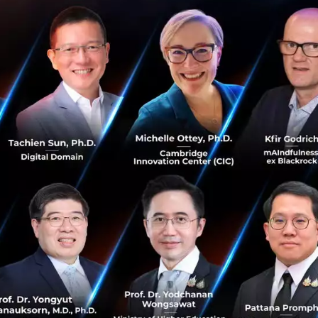
วถึงการลงจากตำแหน่ง โดยเล่าถึงวิกฤตที่ประเทศไทยเคยเจอมา
รั้งนี้ก็เป็นอีกวิกฤต ที่กระทบทั่วประเทศและทั่วโลก
งครั้งนี้ "ไม่กังวล และเป็นการลาจากตำแหน่งด้วยความสบายใ
คัญของชีวิต
ลือกคุณกอบกาญจน์ วัฒนวรางกูร เป็นประธานกรรมการ เนื่อง
รม ศีลธรรม
ยา ที่ปัจจุบันดำรงตำแหน่ง CEO ก็เป็นคนเก่งในแวดวงบริหาร 
บคมทางความรู้ เทคนิค การจัดการ เชื่อว่าจะทำงานนี้ได้ดี ซึ่งการเ
วัน แต่วางหมากอยู่ในใจมานาน องค์ประกอบทุกอย่างครบ ก็ส่งไม
ิคุณที่ได้รับนั้น ก็ขอบคุณธนาคารที่มอบให้ และคำว่าฉายาก็