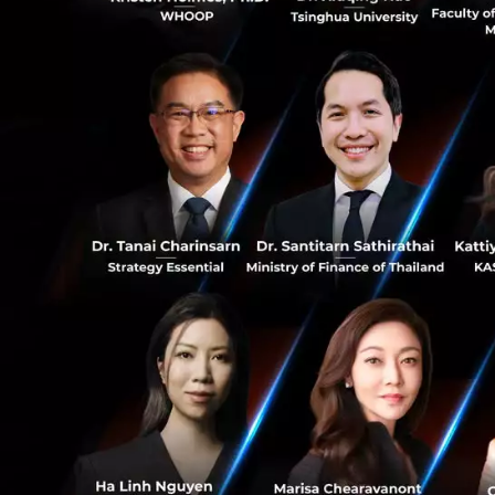
งานจริงๆ
0
ในส่วนของการลงจา
ทีมใหม่ ได้เห็นว่าที
20
News
CEO
KBank
cov
RELATED A