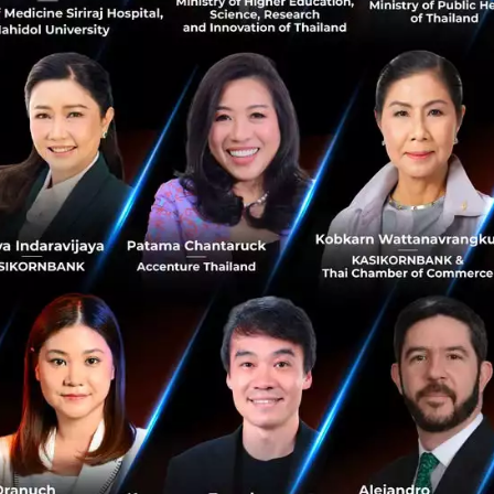
กตำแหน่งในภาวะวิกฤต คุณบัณฑูณกล่าวว่า "ลงตอนนี้แหละดี 
มใหม่ทำงานได้ดี จังหวะนี้ดีที่สุด"
id-19
coronavirus
No comment
RTICLE
3 เรื่องที่ประเทศไทยต้อง Focu
นวัตกรรม–ปฏิรูประบบราชการ เ
สามารถประเทศ