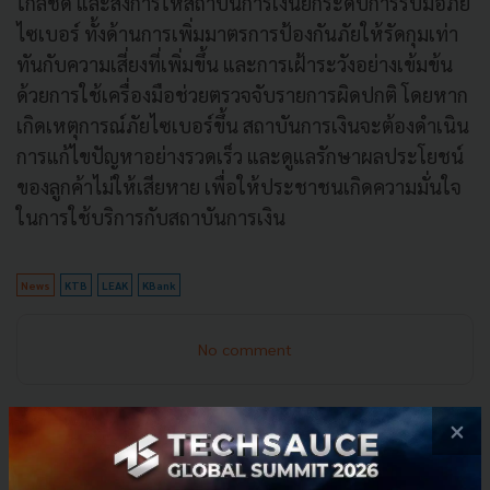
ใกล้ชิด และสั่งการให้สถาบันการเงินยกระดับการรับมือภัย
ไซเบอร์ ทั้งด้านการเพิ่มมาตรการป้องกันภัยให้รัดกุมเท่า
ทันกับความเสี่ยงที่เพิ่มขึ้น และการเฝ้าระวังอย่างเข้มข้น
ด้วยการใช้เครื่องมือช่วยตรวจจับรายการผิดปกติ โดยหาก
เกิดเหตุการณ์ภัยไซเบอร์ขึ้น สถาบันการเงินจะต้องดำเนิน
การแก้ไขปัญหาอย่างรวดเร็ว และดูแลรักษาผลประโยชน์
ของลูกค้าไม่ให้เสียหาย เพื่อให้ประชาชนเกิดความมั่นใจ
ในการใช้บริการกับสถาบันการเงิน
News
KTB
LEAK
KBank
No comment
×