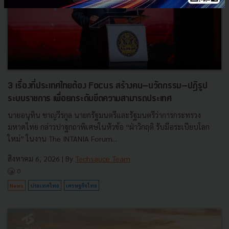
3 เรื่องที่ประเทศไทยต้อง Focus สร้างคน–นวัตกรรม–ปฏิรูป
ระบบราชการ เพื่อยกระดับขีดความสามารถประเทศ
นายอนุทิน ชาญวีรกูล นายกรัฐมนตรีและรัฐมนตรีว่าการกระทรวง
มหาดไทย กล่าวปาฐกถาพิเศษในหัวข้อ “ฝ่าวิกฤติ รับมือระเบียบโลก
ใหม่” ในงาน The INTANIA Forum...
สิงหาคม 6, 2026
| By
Techsauce Team
0
News
ประเทศไทย
เศรษฐกิจไทย