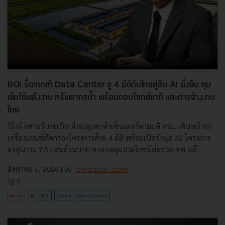
BOI รื้อเกณฑ์ Data Center ชู 4 มิติดันไทยสู่ฮับ AI ยั่งยืน คุม
เข้มใช้พลังงาน ทรัพยากรน้ำ พร้อมตอบโจทย์ชาติ และการจ้างงาน
ไทย
บีโอไอขานรับระเบียบใหม่คุมดาต้าเซ็นเตอร์ตามมติ ครม. เดินหน้ายก
เครื่องเกณฑ์คัดกรองโครงการด้วย 4 มิติ พร้อมเปิดข้อมูล 42 โครงการ
ลงทุนรวม 7.5 แสนล้านบาท ครอบคลุมประโยชน์ต่อประเทศ พลั...
สิงหาคม 6, 2026
| By
Techsauce Team
0
News
AI
BOI
Cloud
Data Center