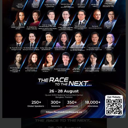
อ้างอิง:
kku
News
AI
No comment