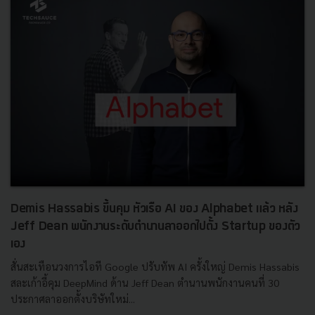
Demis Hassabis ขึ้นคุม หัวเรือ AI ของ Alphabet แล้ว หลัง
Jeff Dean พนักงานระดับตำนานลาออกไปตั้ง Startup ของตัว
เอง
สั่นสะเทือนวงการไอที Google ปรับทัพ AI ครั้งใหญ่ Demis Hassabis
สละเก้าอี้คุม DeepMind ด้าน Jeff Dean ตำนานพนักงานคนที่ 30
ประกาศลาออกตั้งบริษัทใหม่...