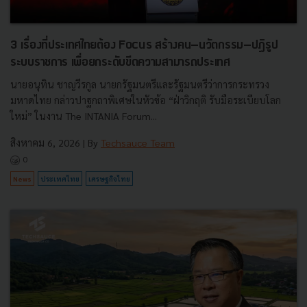
3 เรื่องที่ประเทศไทยต้อง Focus สร้างคน–นวัตกรรม–ปฏิรูป
ระบบราชการ เพื่อยกระดับขีดความสามารถประเทศ
นายอนุทิน ชาญวีรกูล นายกรัฐมนตรีและรัฐมนตรีว่าการกระทรวง
มหาดไทย กล่าวปาฐกถาพิเศษในหัวข้อ “ฝ่าวิกฤติ รับมือระเบียบโลก
ใหม่” ในงาน The INTANIA Forum...
สิงหาคม 6, 2026
| By
Techsauce Team
0
News
ประเทศไทย
เศรษฐกิจไทย