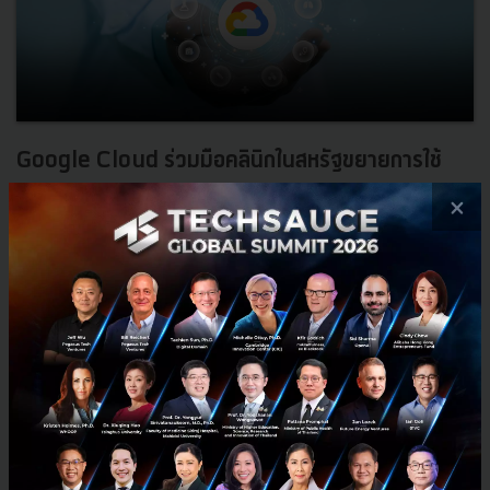
Google Cloud ร่วมมือคลินิกในสหรัฐขยายการใช้
งาน AI ช่วยแพทย์ทำงาน
×
Google Cloud ร่วมมือกับ Mayo Clinic ขยายการใช้งานเทคโนโลยี AI
ไปทางด้านสุขภาพ ช่วยให้ผู้เชี่ยวชาญทางการแพทย์สามารถค้นหา
ข้อมูลผู้ป่วยได้อย่างรวดเร็วด้วยการใช้แชตบอท...
มิถุนายน 8, 2023
| By
juthamas k
0
News
OpenAI
chatbot
GoogleCloud