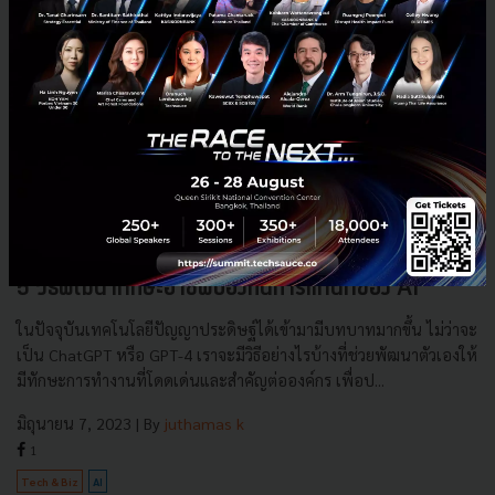
5 วิธีพัฒนาทักษะอาชีพป้องกันการแทนที่ของ AI
ในปัจจุบันเทคโนโลยีปัญญาประดิษฐ์ได้เข้ามามีบทบาทมากขึ้น ไม่ว่าจะ
เป็น ChatGPT หรือ GPT-4 เราจะมีวิธีอย่างไรบ้างที่ช่วยพัฒนาตัวเองให้
มีทักษะการทำงานที่โดดเด่นและสำคัญต่อองค์กร เพื่อป...
มิถุนายน 7, 2023
| By
juthamas k
1
Tech & Biz
AI