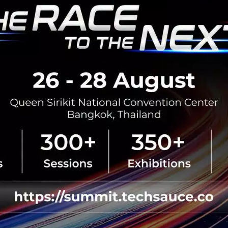
No comment
RTICLE
3 เรื่องที่ประเทศไทยต้อง Focu
นวัตกรรม–ปฏิรูประบบราชการ เ
สามารถประเทศ
นายอนุทิน ชาญวีรกูล นายกรัฐมนตร
กระทรวงมหาดไทย กล่าวปาฐกถาพิเศ
รับมือระเบียบโลกใหม่” ในงาน The
สิงหาคม 6, 2026
| By
Techsauce
0
News
ประเทศไทย
เศรษฐกิจไทย