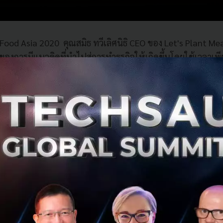
od Asia 2020 คุณสมิธ ทวีเลิศนิธิ CEO ของ Let's Plant Meat 
้นของการมีแนวคิดที่นำไปสู่การทำธุรกิจให้เกิดขึ้นโดยใช้เวลาเพ
t's Plant Meat ได้วางจำหน่ายในซูเปอร์มาร์เก็ตมากกว่า 150 
อกไปยังประเทศเพื่อนบ้านเช่นอินโดนีเซียและสิงคโปร์
บรับที่ดีจากผู้บริโภคที่ชื่นชอบรสชาติของเบอร์เกอร์จากพืช อีก
ยตำมั่ว’ ซึ่งเป็นแฟรนไชส์สตรีทฟู้ดชื่อดังของไทยรังสรรค์เมนู กร
จำหน่าย 70 สาขาทั่วประเทศไทย เพื่อเป็นการผลักดันให้ผลิ
ว์จากพืชอันดับ 1” คุณสมิธ กล่าว