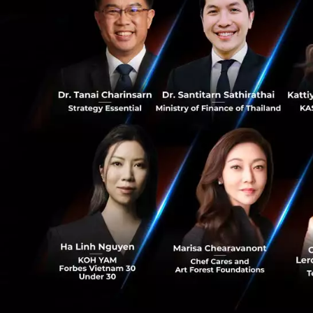
สำหรับ Let's Plant
โครงการที่ก่อตั้งโ
(มหาชน) และมหาวิ
3
และการสนับสนุนของ
เพื่อบ่มเพาะและเร
โดย Let's Plant Me
และสร้างการนำเนื้
อ้างอิงจาก
Let's P
News
plant-based
let'