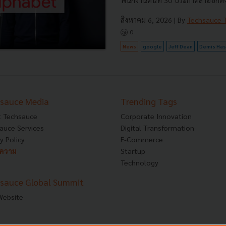
พนักงานคนที่ 30 ประกาศลาออกตั้งบ
สิงหาคม 6, 2026
| By
Techsauce
0
News
google
Jeff Dean
Demis Has
sauce Media
Trending Tags
 Techsauce
Corporate Innovation
auce Services
Digital Transformation
y Policy
E-Commerce
ทความ
Startup
Technology
sauce Global Summit
 Website