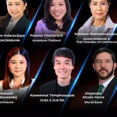
 Meat ถือเป็น 1 ใน 22 ทีมสตาร์ทอัพรุ่นแรกของโครงการ Space
ดยสำนักงานนวัตกรรมแห่งชาติ (องค์การมหาชน) บริษัท ไทยยูเนี่
ทยาลัยมหิดล โดยได้รับความร่วมมือของบริษัท ไทยเบฟเวอเร
บริษัท เบทาโกร จำกัด (มหาชน) และบริษัท ดีลอยท์ ทู้ช โธมั
่งการเติบโตทางธุรกิจด้านเทคโนโลยีอาหาร (โครงการปี 2562
at นับเป็นการเริ่มต้นผลิตเนื้อสัตว์จากพืชในประเทศไทยที่มุ่ง
อจากพืชจากเอเชียตะวันออกเฉียงใต้ไปใช้ทั่วโลก
lant Meat
,
prnewswire
s-plant-meat
plant-protein-award
future-food-asia-2020