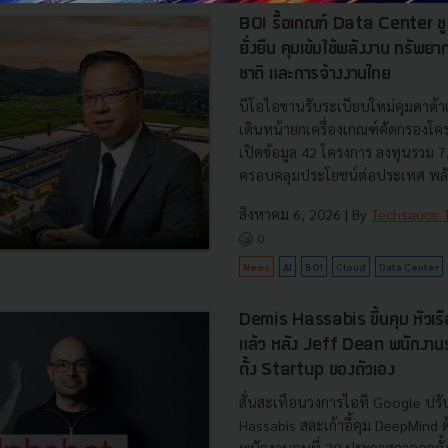
BOI รื้อเกณฑ์ Data Center ชู 4
ยั่งยืน คุมเข้มใช้พลังงาน ทรัพ
ชาติ และการจ้างงานไทย
บีโอไอขานรับระเบียบใหม่คุมดาต้า
เดินหน้ายกเครื่องเกณฑ์คัดกรองโคร
เปิดข้อมูล 42 โครงการ ลงทุนรวม 
ครอบคลุมประโยชน์ต่อประเทศ พลั.
สิงหาคม 6, 2026
| By
Techsauce
0
News
AI
BOI
Cloud
Data Center
Demis Hassabis ขึ้นคุม หัวเ
แล้ว หลัง Jeff Dean พนักงา
ตั้ง Startup ของตัวเอง
สั่นสะเทือนวงการไอที Google ปรับ
Hassabis สละเก้าอี้คุม DeepMind