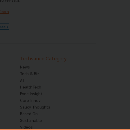
ริษัทใหม่...
 Team
sabis
Techsauce Category
News
Tech & Biz
AI
HealthTech
Exec Insight
Corp Innov
Saucy Thoughts
Based On
Sustainable
Videos