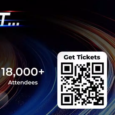
s สร้างคน–
พื่อยกระดับขีดความ
ีและรัฐมนตรีว่าการ
ษในหัวข้อ “ฝ่าวิกฤติ
 INTANIA Forum...
 Team