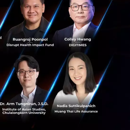
-F ซึ่งเป็น
ยน กรุ๊ป จำกัด
จ จำกัด (มหาชน)
ทสุ ไชยยศ จำกัด
-2563)
เน้นการวิจัยผลิต