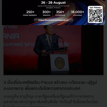
RELATED ARTICLE
3 เรื่องที่ประเทศไทยต้อง Focus สร้างคน–นวัตกรรม–ปฏิรูป
ระบบราชการ เพื่อยกระดับขีดความสามารถประเทศ
นายอนุทิน ชาญวีรกูล นายกรัฐมนตรีและรัฐมนตรีว่าการกระทรวง
มหาดไทย กล่าวปาฐกถาพิเศษในหัวข้อ “ฝ่าวิกฤติ รับมือระเบียบโลก