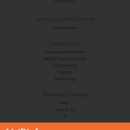
ส่งบทความ
Techsauce Global Summit
Visit Website
Trending Tags
Corporate Innovation
Digital Transformation
E-Commerce
Startup
Technology
Techsauce Category
News
Tech & Biz
AI
HealthTech
Exec Insight