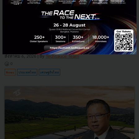
3 เรื่องที่ประเทศไทยต้อง Focus สร้างคน–นวัตกรรม–ปฏิรูป
ระบบราชการ เพื่อยกระดับขีดความสามารถประเทศ
นายอนุทิน ชาญวีรกูล นายกรัฐมนตรีและรัฐมนตรีว่าการกระทรวง
มหาดไทย กล่าวปาฐกถาพิเศษในหัวข้อ “ฝ่าวิกฤติ รับมือระเบียบโลก
ใหม่” ในงาน The INTANIA Forum...
สิงหาคม 6, 2026
| By
Techsauce Team
0
News
ประเทศไทย
เศรษฐกิจไทย